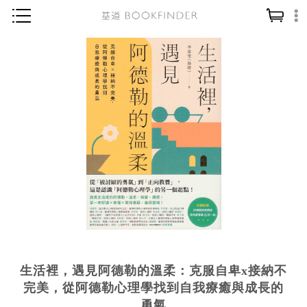
神學／教義
讀經／研經
聖經
信仰入門
教會歷史
靈修／禱告
信徒生活
教會事工
分齡牧養
生活裡，遇見阿德勒的溫柔：克服自卑x接納不
社會／倫理
完美，從阿德勒心理學找到自我療癒與成長的
哲學／宗教比較
勇氣