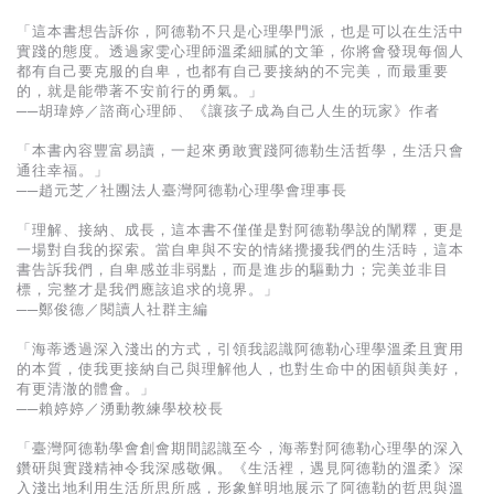
「這本書想告訴你，阿德勒不只是心理學門派，也是可以在生活中
實踐的態度。透過家雯心理師溫柔細膩的文筆，你將會發現每個人
都有自己要克服的自卑，也都有自己要接納的不完美，而最重要
的，就是能帶著不安前行的勇氣。」
──胡瑋婷／諮商心理師、《讓孩子成為自己人生的玩家》作者
「本書內容豐富易讀，一起來勇敢實踐阿德勒生活哲學，生活只會
通往幸福。」
──趙元芝／社團法人臺灣阿德勒心理學會理事長
「理解、接納、成長，這本書不僅僅是對阿德勒學說的闡釋，更是
一場對自我的探索。當自卑與不安的情緒攪擾我們的生活時，這本
書告訴我們，自卑感並非弱點，而是進步的驅動力；完美並非目
標，完整才是我們應該追求的境界。」
──鄭俊德／閱讀人社群主編
「海蒂透過深入淺出的方式，引領我認識阿德勒心理學溫柔且實用
的本質，使我更接納自己與理解他人，也對生命中的困頓與美好，
有更清澈的體會。」
──賴婷婷／湧動教練學校校長
「臺灣阿德勒學會創會期間認識至今，海蒂對阿德勒心理學的深入
鑽研與實踐精神令我深感敬佩。《生活裡，遇見阿德勒的溫柔》深
入淺出地利用生活所思所感，形象鮮明地展示了阿德勒的哲思與溫