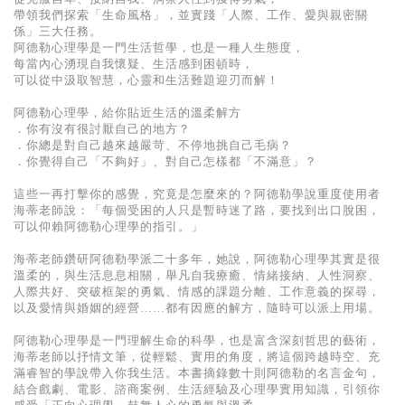
基道 Top 50
帶領我們探索「生命風格」，並實踐「人際、工作、愛與親密關
係」三大任務。
阿德勒心理學是一門生活哲學，也是一種人生態度，
每當內心湧現自我懷疑、生活感到困頓時，
可以從中汲取智慧，心靈和生活難題迎刃而解！
阿德勒心理學，給你貼近生活的溫柔解方
．你有沒有很討厭自己的地方？
．你總是對自己越來越嚴苛、不停地挑自己毛病？
．你覺得自己「不夠好」、對自己怎樣都「不滿意」？
這些一再打擊你的感覺，究竟是怎麼來的？阿德勒學說重度使用者
海蒂老師說：「每個受困的人只是暫時迷了路，要找到出口脫困，
可以仰賴阿德勒心理學的指引。」
海蒂老師鑽研阿德勒學派二十多年，她說，阿德勒心理學其實是很
溫柔的，與生活息息相關，舉凡自我療癒、情緒接納、人性洞察、
人際共好、突破框架的勇氣、情感的課題分離、工作意義的探尋，
以及愛情與婚姻的經營……都有因應的解方，隨時可以派上用場。
阿德勒心理學是一門理解生命的科學，也是富含深刻哲思的藝術，
海蒂老師以抒情文筆，從輕鬆、實用的角度，將這個跨越時空、充
滿睿智的學說帶入你我生活。本書摘錄數十則阿德勒的名言金句，
結合戲劇、電影、諮商案例、生活經驗及心理學實用知識，引領你