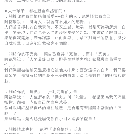
感受「正向心理學」鼓舞人心的勇氣與溫柔。
➤人一輩子，都在跟自卑感奮鬥！
．關於你的負面情緒和感受──自卑的人，總習慣欺負自己
阿德勒說：「身為人，就會有不如人的感覺。」
人們苦苦掙扎的自我責備、不安全感、脆弱，就是阿德勒所謂「自
卑」的表現，而這也是人們進步與改變的起點。本書從了解自己、
接納自我開始，帶你認識「正向自卑」，放下對自己的敵意、減少
自我攻擊，成為能自我療癒的個體。
．關於你的不完美──讓自己變得「完整」，而非「完美」
阿德勒說：「人的最終目標，即是在群體內找到歸屬與自我重要
性。」
我們渴望被接納又過度擔心被他人排斥；面對這樣的自卑，我們要
練習的，是擁有接納自我不完美的勇氣，這也是對自己的疼惜和信
賴。
．關於你的「痛點」──推動前進的力量
阿德勒說：「人生所有的『動力』與『能量』，都是因為我們渴望
抵擋、翻轉、克服自己的自卑感受。」
你可以細細盤點自己的過往經歷，是否也有些隱隱不舒服的「痛
點」？
那些痛點，是否也是驅使你自小到大進步的能量？
．關於情緒失控──練習「改寫情緒」反應