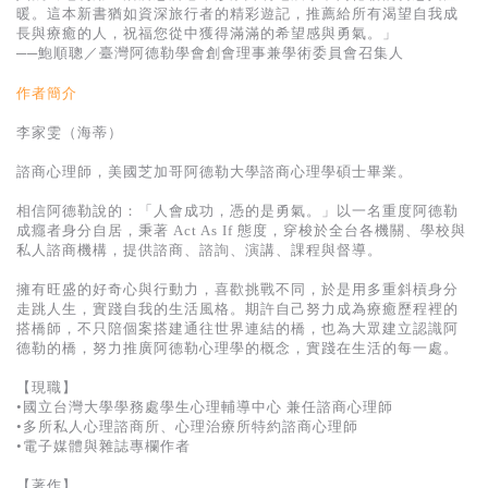
暖。這本新書猶如資深旅行者的精彩遊記，推薦給所有渴望自我成
長與療癒的人，祝福您從中獲得滿滿的希望感與勇氣。」
──鮑順聰／臺灣阿德勒學會創會理事兼學術委員會召集人
作者簡介
李家雯（海蒂）
諮商心理師，美國芝加哥阿德勒大學諮商心理學碩士畢業。
相信阿德勒說的：「人會成功，憑的是勇氣。」以一名重度阿德勒
成癮者身分自居，秉著 Act As If 態度，穿梭於全台各機關、學校與
私人諮商機構，提供諮商、諮詢、演講、課程與督導。
擁有旺盛的好奇心與行動力，喜歡挑戰不同，於是用多重斜槓身分
走跳人生，實踐自我的生活風格。期許自己努力成為療癒歷程裡的
搭橋師，不只陪個案搭建通往世界連結的橋，也為大眾建立認識阿
德勒的橋，努力推廣阿德勒心理學的概念，實踐在生活的每一處。
【現職】
•國立台灣大學學務處學生心理輔導中心 兼任諮商心理師
•多所私人心理諮商所、心理治療所特約諮商心理師
•電子媒體與雜誌專欄作者
【著作】