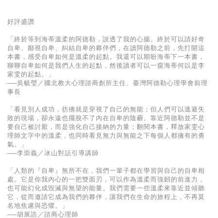
好評盛讚
「終於等到海蒂溫柔的阿德勒，說透了我的心腸。終於可以請好奇
自卑、鄙視自卑、糾結自卑的夥伴們，在讀阿德勒之前，先打開這
本書，感受自卑如何是溫柔的起點。我還可以期盼海蒂下一本書，
聊聊自卑如何是我們人生的起點，然後讀者可以一窺海蒂何以是李
家雯的起點。」
──吳毓瑩／國北教大心理諮商創所主任、臺灣阿德勒心理學會前理
事長
「看見別人成功，彷彿就是穿視了自己的無能；但人們可以逃避失
敗的現場，卻永遠也擺脫不了內在自卑的陰霾。靠近阿德勒並不是
要自己被討厭，而是強化自己接納的力量；翻閱本書，釋放家雯心
理師文字中的溫柔，也同時看見無力與無能之下每個人都擁有的勇
氣。」
──李崇義／冰山對話引導講師
「人類的『自卑』無所不在，我們一輩子都在學習與自己的自卑相
處。它是你我內心的一把雙面刃，可以作為溫柔而強韌的前進力，
也可能幻化成毀滅與無望的能量。我們需要一些溫柔來靠近並傾聽
它，從而邀請它成為我們的夥伴，讓我們在生命的旅程上，不再莫
名地焦慮與恐懼。」
──胡展誥／諮商心理師