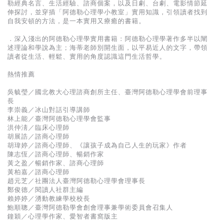
勒經典名言、生活經驗、諮商個案，以及日劇、台劇、電影情節延
伸探討，並穿插「阿德勒心理學小教室」實用知識，引領讀者找到
自我安頓的方法，是一本實用又療癒的書籍。
．深入淺出的阿德勒心理學實用書籍：阿德勒心理學著作多半以闡
述理論和學說為主；海蒂老師別開生面，以平易近人的文字，帶領
讀者從生活、輕鬆、實用的角度認識這門生活哲學。
熱情推薦
吳毓瑩／國北教大心理諮商創所主任、臺灣阿德勒心理學會前理事
長
李崇義／冰山對話引導講師
林上能／臺灣阿德勒心理學會監事
洪仲淸／臨床心理師
胡展誥／諮商心理師
胡瑋婷／諮商心理師、《讓孩子成為自己人生的玩家》作者
陳志恆／諮商心理師、暢銷作家
黃之盈／暢銷作家、諮商心理師
黃柏嘉／諮商心理師
趙元芝／社團法人臺灣阿德勒心理學會理事長
鄭俊德／閱讀人社群主編
賴婷婷／湧動教練學校校長
鮑順聰／臺灣阿德勒學會創會理事兼學術委員會召集人
鐘穎／心理學作家、愛智者書窩版主