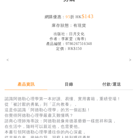
見證／傳記
$143
文藝／勵志
網購優惠：
95
折 HK
庫存狀態：
有現貨
童書
出版社：
日月文化
精選影音
作者：
李家雯（海蒂）
產品編號：9786267516348
定價：HK$150
其他
<
>
禮品專區
得獎作品推介
暢銷榜
產品資訊
目錄
付款/運送
中文二手書
認識阿德勒心理學第一本好讀、易懂、實用書籍，重磅登場！
從「被討厭的勇氣」到「正向教養」，
英文二手書
這是你認識「阿德勒心理學」的另一個起點！
你覺得阿德勒心理學嚴肅又難懂嗎？
精選英文書
諮商心理師海蒂說：阿德勒就像肯德基爺爺一樣慈祥和藹，
在生活中，隨時可以親近他，也需要他。
電子書
本書引領阿德勒心理學通往你的內心深處，
從克服自卑、接納自我、洞察人性到獲得勇氣，