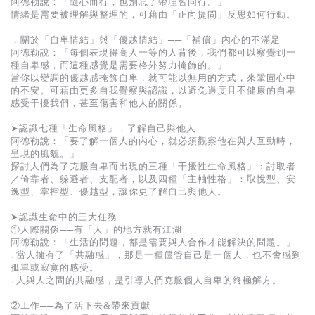
阿德勒說：「隨心而行，也別忘了帶理智同行。」
情緒是需要被理解與整理的，可藉由「正向提問」反思如何行動。
．關於「自卑情結」與「優越情結」──「補償」內心的不滿足
阿德勒說：「每個表現得高人一等的人背後，我們都可以察覺到一
種自卑感，而這種感覺是需要格外努力掩飾的。」
當你以變調的優越感掩飾自卑，就可能以無用的方式，來鞏固心中
的不安。可藉由更多自我覺察與認識，以避免過度且不健康的自卑
感受干擾我們，甚至傷害和他人的關係。
➤認識七種「生命風格」，了解自己與他人
阿德勒說：「要了解一個人的內心，就必須觀察他在與人互動時，
呈現的風貌。」
探討人們為了克服自卑而出現的三種「干擾性生命風格」：討取者
／倚靠者、躲避者、支配者，以及四種「主軸性格」：取悅型、安
逸型、掌控型、優越型，讓你更了解自己與他人。
➤認識生命中的三大任務
①人際關係──有「人」的地方就有江湖
阿德勒說：「生活的問題，都是需要與人合作才能解決的問題。」
․當人擁有了「共融感」，那是一種儘管自己是一個人，也不會感到
孤單或寂寞的感受。
․人與人之間的共融感，是引導人們克服個人自卑的終極解方。
②工作──為了活下去&帶來貢獻