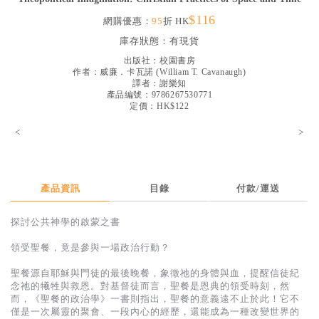
見證／傳記
$116
網購優惠：
95
折 HK
文藝／勵志
庫存狀態：
有現貨
出版社：
校園書房
童書
作者：
威廉．卡瓦諾
(
William T. Cavanaugh
)
譯者：
謝樂知
精選影音
產品編號：9786267530771
定價：HK$122
其他
<
>
禮品專區
得獎作品推介
產品資訊
目錄
付款/運送
暢銷榜
中文二手書
探討公共神學的啟蒙之書
英文二手書
領受聖餐，竟是參與一場政治行動？
精選英文書
聖餐源自耶穌與門徒的最後晚餐，象徵祂的身體與血，提醒信徒紀
念祂的犧牲與救恩。對基督徒而言，聖餐是恩典的領受時刻，然
電子書
而，《聖餐的政治學》一書則指出，聖餐的意義遠不止於此！它不
僅是一次屬靈的聚會、一段內心的經歷，還能成為一種改變世界的