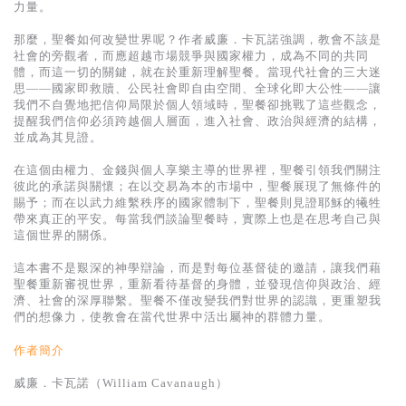
基道 Top 50
力量。
那麼，聖餐如何改變世界呢？作者威廉．卡瓦諾強調，教會不該是
社會的旁觀者，而應超越市場競爭與國家權力，成為不同的共同
體，而這一切的關鍵，就在於重新理解聖餐。當現代社會的三大迷
思——國家即救贖、公民社會即自由空間、全球化即大公性——讓
我們不自覺地把信仰局限於個人領域時，聖餐卻挑戰了這些觀念，
提醒我們信仰必須跨越個人層面，進入社會、政治與經濟的結構，
並成為其見證。
在這個由權力、金錢與個人享樂主導的世界裡，聖餐引領我們關注
彼此的承諾與關懷；在以交易為本的市場中，聖餐展現了無條件的
賜予；而在以武力維繫秩序的國家體制下，聖餐則見證耶穌的犧牲
帶來真正的平安。每當我們談論聖餐時，實際上也是在思考自己與
這個世界的關係。
這本書不是艱深的神學辯論，而是對每位基督徒的邀請，讓我們藉
聖餐重新審視世界，重新看待基督的身體，並發現信仰與政治、經
濟、社會的深厚聯繫。聖餐不僅改變我們對世界的認識，更重塑我
們的想像力，使教會在當代世界中活出屬神的群體力量。
作者簡介
威廉．卡瓦諾（William Cavanaugh）