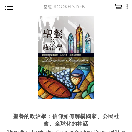
神學／教義
讀經／研經
聖經
信仰入門
教會歷史
靈修／禱告
信徒生活
教會事工
分齡牧養
聖餐的政治學：信仰如何解構國家、公民社
社會／倫理
會、全球化的神話
哲學／宗教比較
Theopolitical Imagination: Christian Practices of Space and Time