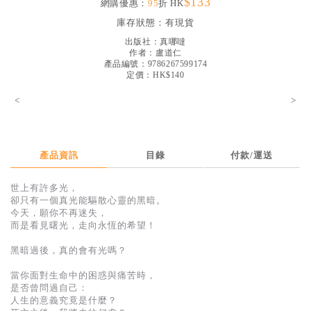
$133
網購優惠：
95
折 HK
見證／傳記
庫存狀態：
有現貨
文藝／勵志
出版社：
真哪噠
作者：
盧道仁
童書
產品編號：9786267599174
定價：HK$140
精選影音
<
>
其他
禮品專區
產品資訊
目錄
付款/運送
得獎作品推介
世上有許多光，
暢銷榜
卻只有一個真光能驅散心靈的黑暗。
今天，願你不再迷失，
中文二手書
而是看見曙光，走向永恆的希望！
英文二手書
黑暗過後，真的會有光嗎？
精選英文書
當你面對生命中的困惑與痛苦時，
是否曾問過自己：
電子書
人生的意義究竟是什麼？