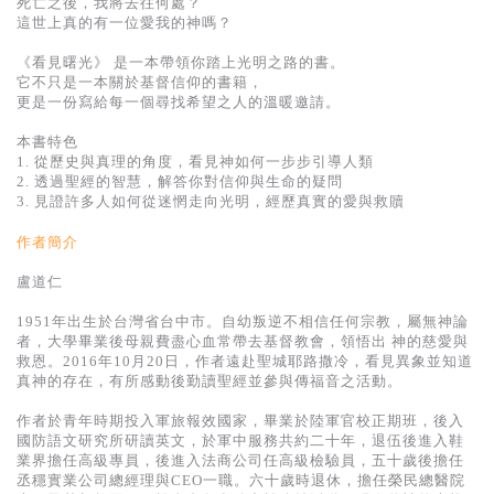
死亡之後，我將去往何處？
基道 Top 50
這世上真的有一位愛我的神嗎？
《看見曙光》 是一本帶領你踏上光明之路的書。
它不只是一本關於基督信仰的書籍，
更是一份寫給每一個尋找希望之人的溫暖邀請。
本書特色
1. 從歷史與真理的角度，看見神如何一步步引導人類
2. 透過聖經的智慧，解答你對信仰與生命的疑問
3. 見證許多人如何從迷惘走向光明，經歷真實的愛與救贖
作者簡介
盧道仁
1951年出生於台灣省台中市。自幼叛逆不相信任何宗教，屬無神論
者，大學畢業後母親費盡心血常帶去基督教會，領悟出 神的慈愛與
救恩。2016年10月20日，作者遠赴聖城耶路撒冷，看見異象並知道
真神的存在，有所感動後勤讀聖經並參與傳福音之活動。
作者於青年時期投入軍旅報效國家，畢業於陸軍官校正期班，後入
國防語文研究所研讀英文，於軍中服務共約二十年，退伍後進入鞋
業界擔任高級專員，後進入法商公司任高級檢驗員，五十歲後擔任
丞穩實業公司總經理與CEO一職。六十歲時退休，擔任榮民總醫院