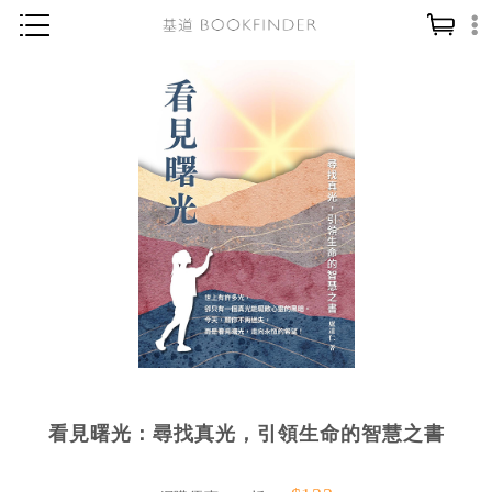
神學／教義
讀經／研經
聖經
信仰入門
教會歷史
靈修／禱告
信徒生活
教會事工
分齡牧養
看見曙光：尋找真光，引領生命的智慧之書
社會／倫理
哲學／宗教比較