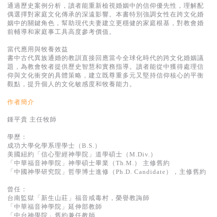
通過歷史案例分析，讀者能重新檢視婚姻中的信仰優先性，理解配
偶選擇對家庭文化傳承的深遠影響。本書特別強調女性在跨文化婚
姻中的關鍵角色，幫助現代夫妻建立更穩健的家庭根基，對教會婚
前輔導和家庭事工具高度參考價值。
當代應用與牧養效益
書中古代異族通婚的教訓直接回應當今全球化時代的跨文化婚姻議
題，為教會牧者提供歷史智慧和實務指導。讀者能從中獲得處理信
仰與文化衝突的具體策略，建立既尊重多元又堅持信仰核心的平衡
觀點，提升個人的文化敏感度和牧養能力。
作者簡介
鍾平貴 主任牧師
學歷：
成功大學化學系理學士（B.S.）
美國紐約「信心聖經神學院」道學碩士（M.Div.）
「中華福音神學院」神學碩士畢業（Th.M.） 主修舊約
「中國神學研究院」哲學博士進修（Ph.D. Candidate），主修舊約
曾任：
台南監獄「新生山莊」福音戒毒村，榮譽教誨師
「中華福音神學院」延伸部教師
「中台神學院」舊約兼任教師