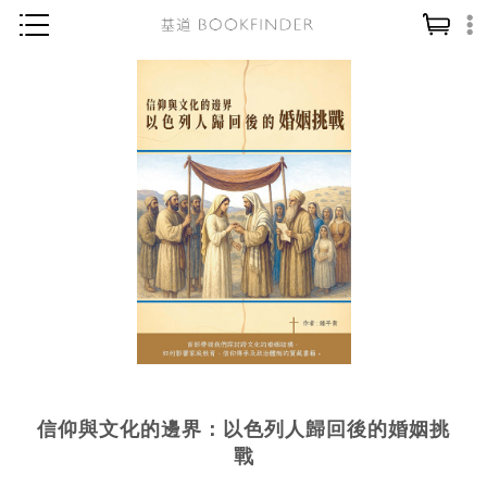
神學／教義
讀經／研經
聖經
信仰入門
教會歷史
靈修／禱告
信徒生活
教會事工
分齡牧養
信仰與文化的邊界：以色列人歸回後的婚姻挑
社會／倫理
戰
哲學／宗教比較