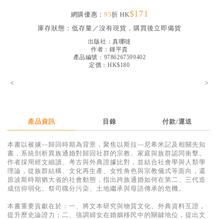
見證／傳記
$171
網購優惠：
95
折 HK
文藝／勵志
庫存狀態：
低存量／沒有現貨，購買後立即備貨
出版社：
真哪噠
童書
作者：
鍾平貴
產品編號：9786267599402
精選影音
定價：HK$180
其他
<
>
禮品專區
得獎作品推介
產品資訊
目錄
付款/運送
暢銷榜
本書以被擄—歸回時期為背景，聚焦以斯拉—尼希米記及相關先知
中文二手書
書，系統剖析異族通婚對歸回社群的宗教、家庭與族群認同衝擊。
作者採用經文細讀、考古與外典證據比對，並結合社會學與人類學
英文二手書
理論，從族群結構、文化再生產、女性角色與宗教儀式等面向，還
原波斯時期猶大省的社會動態，指出跨族通婚如何在第二、三代造
精選英文書
成信仰弱化、祭司職分污染、土地繼承與母語傳承的危機。
電子書
本書重要貢獻在於：一、將文本研究與物質文化、外典資料互證，
提升歷史論證力；二、強調婦女在婚姻移民中的關鍵地位，提出文