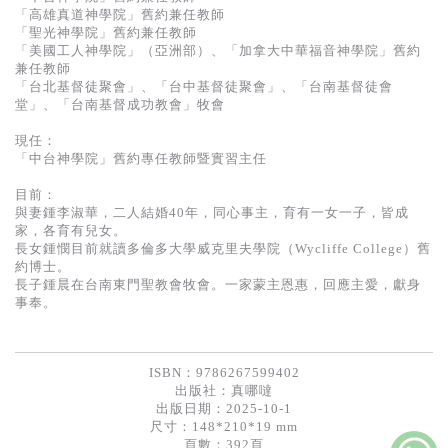
「高雄真道神學院」舊約兼任教師
「聖光神學院」舊約兼任教師
「美國工人神學院」（亞洲部）、「加拿大中華福音神學院」舊約
兼任教師
「台北基督徒聚會」、「台中基督徒聚會」、「台南基督徒會
堂」、「台南基督成功教會」牧會
現任：
「中台神學院」舊約專任教師暨實習主任
目前：
與妻鍾李淑華，二人結婚40年，同心事主，育有一女一子，皆成
家，各育有兒女。
長女鍾憫目前就讀多倫多大學威克里夫學院（Wycliffe College）舊
約博士。
長子鍾晨在台南東門聖教會牧會。一家蒙主恩惠，回應主愛，獻身
事奉。
ISBN：9786267599402
出版社：
真哪噠
出版日期：2025-10-1
尺寸：148*210*19 mm
頁數：392頁