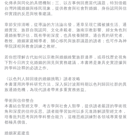
基道 Top 50
化傳承與同化的具體機制；三、以古事例回應當代議題，特別借鑑
台灣跨國婚姻與移民現象，提供教會與社會對婚姻、身份認同與信
仰實踐的反思與牧養建議。
章節安排清晰，從導論的方法論出發，逐章呈現亡國被擄生活、通
婚實況、族群自我認同、文化承載者、迦南宗教影響、婦女角色到
通婚衝擊評估，既有學術深度，也具牧養關懷。適合舊約研究者、
教牧、婚姻家庭輔導者、關心移民與族群議題的讀者；也可作為神
學院課程與教會訓練之教材。
若你想理解古代如何以宗教與婚姻維繫族群邊界，或尋找歷史視角
下對今日跨文化婚姻的洞見與實務建議，本書將是兼具史實證據與
跨學科詮釋的必讀之作。
《以色列人歸回後的婚姻挑戰》讀者攻略
本書運用跨學科研究方法，深入探討波斯時期以色列歸回社群的異
族通婚危機，為現代讀者帶來多重實務效益。
學術與信仰整合
本書結合聖經文學、考古學與社會人類學，提供讀者嚴謹的學術視
角和深度的信仰反思。讀者能學習如何以多元進路解讀聖經文本，
培養批判思考與跨學科整合能力，這種思維訓練對各領域專業發展
都極具價值。
婚姻家庭建造