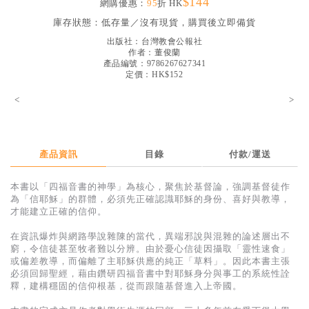
$144
網購優惠：
95
折 HK
見證／傳記
庫存狀態：
低存量／沒有現貨，購買後立即備貨
文藝／勵志
出版社：
台灣教會公報社
作者：
董俊蘭
童書
產品編號：9786267627341
定價：HK$152
精選影音
<
>
其他
禮品專區
產品資訊
目錄
付款/運送
得獎作品推介
本書以「四福音書的神學」為核心，聚焦於基督論，強調基督徒作
暢銷榜
為「信耶穌」的群體，必須先正確認識耶穌的身份、喜好與教導，
才能建立正確的信仰。
中文二手書
在資訊爆炸與網路學說雜陳的當代，異端邪說與混雜的論述層出不
英文二手書
窮，令信徒甚至牧者難以分辨。由於憂心信徒因攝取「靈性速食」
或偏差教導，而偏離了主耶穌供應的純正「草料」。因此本書主張
精選英文書
必須回歸聖經，藉由鑽研四福音書中對耶穌身分與事工的系統性詮
釋，建構穩固的信仰根基，從而跟隨基督進入上帝國。
電子書