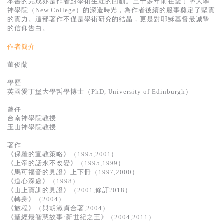
本書的完成亦是作者對學術生涯的回顧。三十多年前在愛丁堡大學
基道 Top 50
神學院（New College）的深造時光，為作者後續的服事奠定了堅實
的實力。這部著作不僅是學術研究的結晶，更是對耶穌基督最誠摯
的信仰告白。
作者簡介
董俊蘭
學歷
英國愛丁堡大學哲學博士（PhD, University of Edinburgh）
曾任
台南神學院教授
玉山神學院教授
著作
《保羅的宣教策略》（1995,2001）
《上帝的話永不改變》（1995,1999）
《馬可福音的見證》上下冊（1997,2000）
《道心深處》（1998）
《山上寶訓的見證》（2001,修訂2018）
《轉身》（2004）
《旅程》（與胡淑貞合著,2004）
《聖經最智慧故事:新世紀之王》（2004,2011）