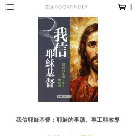
神學／教義
讀經／研經
聖經
信仰入門
教會歷史
靈修／禱告
信徒生活
教會事工
分齡牧養
我信耶穌基督：耶穌的事蹟、事工與教導
社會／倫理
哲學／宗教比較