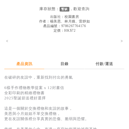
見證／傳記
庫存狀態：
，歡迎
查詢
暫缺
文藝／勵志
出版社：
校園書房
作者：
楊美恩、林月娥、雷靜如
童書
產品編號：9786267764176
定價：HK$72
精選影音
<
>
其他
禮品專區
產品資訊
目錄
付款/運送
得獎作品推介
在破碎的友誼中，重新找到付出的勇氣
暢銷榜
6樣手作禮物教學提案 x 12封書信
中文二手書
全彩印刷的精緻禮物書
2025聖誕節送禮好選擇
英文二手書
這是一個關於交換禮物和友誼的故事，
精選英文書
美恩與小月姐姐不單交換禮物，
更在友誼關係裡分享真實的悲傷、脆弱與恐懼。
電子書