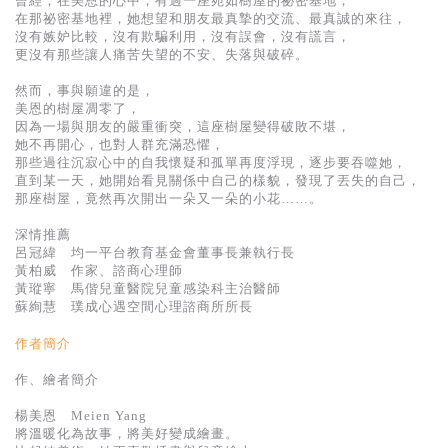
曾經，在美恩的心中，有過一座宛如樹屋的祕密基地，
基道 Top 50
在那祕密基地裡，她想望和朋友最真摯的交流、最真誠的來往，
沒有嫉妒比較，沒有欺騙利用，沒有誤會，沒有謊言，
更沒有那些讓人痛苦失望的不安、失落與破碎。
然而，事與願違的是，
美恩的樹屋凋零了，
因為一場與朋友的嚴重衝突，這座樹屋變得破敗不堪，
她不再開心，也對人群充滿恐懼，
那些過往沉寂心中的自我懷疑和孤單再度浮現，逐步要吞噬她，
直到某一天，她開始看見關係中自己的樣貌，發現了丟失的自己，
那座樹屋，竟然再次開出一朵又一朵的小花……。
深情推薦
呂冠緯 均一平台教育基金會董事長兼執行長
黃柏威 作家、諮商心理師
黃瑽寧 馬偕兒童醫院兒童感染科主治醫師
蘇絢慧 璞成心遇空間心理諮商所所長
作者簡介
作、繪者簡介
楊美恩 Meien Yang
將溫暖化為故事，將美好變成繪畫。