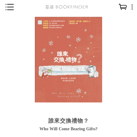
神學／教義
讀經／研經
聖經
信仰入門
教會歷史
靈修／禱告
信徒生活
教會事工
分齡牧養
誰來交換禮物？
社會／倫理
Who Will Come Bearing Gifts?
哲學／宗教比較