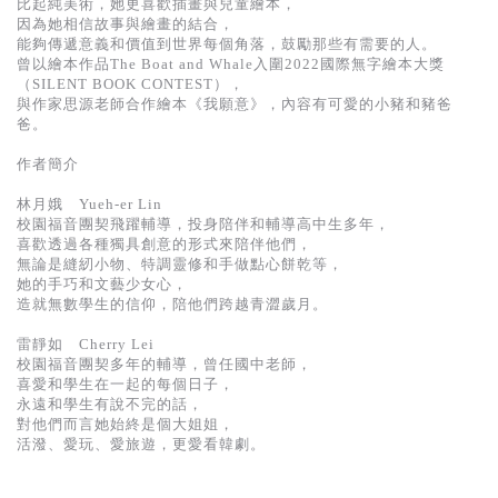
比起純美術，她更喜歡插畫與兒童繪本，
因為她相信故事與繪畫的結合，
能夠傳遞意義和價值到世界每個角落，鼓勵那些有需要的人。
曾以繪本作品The Boat and Whale入圍2022國際無字繪本大獎
（SILENT BOOK CONTEST），
與作家思源老師合作繪本《我願意》，內容有可愛的小豬和豬爸
爸。
作者簡介
林月娥 Yueh-er Lin
校園福音團契飛躍輔導，投身陪伴和輔導高中生多年，
喜歡透過各種獨具創意的形式來陪伴他們，
無論是縫紉小物、特調靈修和手做點心餅乾等，
她的手巧和文藝少女心，
造就無數學生的信仰，陪他們跨越青澀歲月。
雷靜如 Cherry Lei
校園福音團契多年的輔導，曾任國中老師，
喜愛和學生在一起的每個日子，
永遠和學生有說不完的話，
對他們而言她始終是個大姐姐，
活潑、愛玩、愛旅遊，更愛看韓劇。