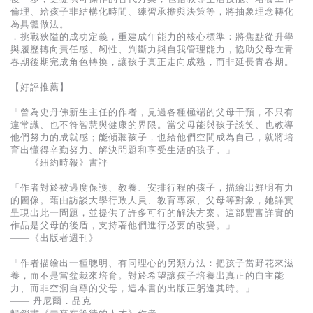
倫理、給孩子非結構化時間、練習承擔與決策等，將抽象理念轉化
為具體做法。
．挑戰狹隘的成功定義，重建成年能力的核心標準：將焦點從升學
與履歷轉向責任感、韌性、判斷力與自我管理能力，協助父母在青
春期後期完成角色轉換，讓孩子真正走向成熟，而非延長青春期。
【好評推薦】
「曾為史丹佛新生主任的作者，見過各種極端的父母干預，不只有
違常識、也不符智慧與健康的界限。當父母能與孩子談笑、也教導
他們努力的成就感；能傾聽孩子，也給他們空間成為自己，就將培
育出懂得辛勤努力、解決問題和享受生活的孩子。」
——《紐約時報》書評
「作者對於被過度保護、教養、安排行程的孩子，描繪出鮮明有力
的圖像。藉由訪談大學行政人員、教育專家、父母等對象，她詳實
呈現出此一問題，並提供了許多可行的解決方案。這部豐富詳實的
作品是父母的後盾，支持著他們進行必要的改變。」
——《出版者週刊》
「作者描繪出一種聰明、有同理心的另類方法：把孩子當野花來滋
養，而不是當盆栽來培育。對於希望讓孩子培養出真正的自主能
力、而非空洞自尊的父母，這本書的出版正躬逢其時。」
—— 丹尼爾．品克