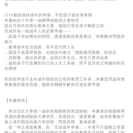
前。
◎19歲前做好成年的準備，不把孩子留在青春期
本書結合十年第一線輔導經驗與大量研究，
提出可操作的換位教養方案，協助父母在孩子離家之前，
完成作為一個成年人的必要準備——
．給孩子非結構化的時間，透過遊戲與真實嘗試，培養解決問題的
能力
．教導基本生活技能，而不是代勞人生
．讓孩子為選擇負責，在錯誤中建立「我能處理困難」的信念
．把勤奮、責任與承擔，放回日常生活，而非只要求結果
．協助孩子打造屬於自己的人生工具箱，而不是活在父母鋪好的安
全網裡
對於陪伴孩子走向成年階段的父母與教育工作者，本書是理論與實
務兼備的最佳指南，協助在關鍵年齡前完成必要準備。
【本書特色】
．來自頂尖大學第一線的長期觀察與實證經驗：本書基於校園輔導
現場的實務經驗與大量研究，直接指出「過度教養」如何影響孩子
進入成年階段的能力與狀態，問題具體、案例真實。
．從「停止過度教養」到「完成成年準備」：作者不只提醒父母退
後一步，更提供可操作的替代方案，包括教導生活技能、培養工作