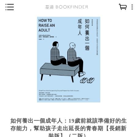
神學／教義
讀經／研經
聖經
信仰入門
教會歷史
靈修／禱告
信徒生活
教會事工
分齡牧養
如何養出一個成年人：19歲前就該準備好的生
社會／倫理
存能力，幫助孩子走出延長的青春期【長銷新
哲學／宗教比較
裝版】（二版）