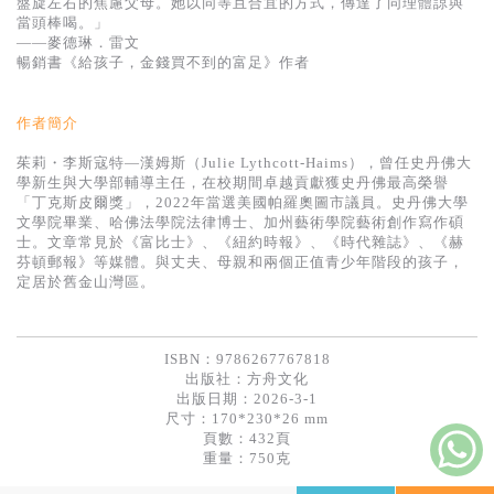
盤旋左右的焦慮父母。她以同等且合宜的方式，傳達了同理體諒與
當頭棒喝。」
——麥德琳．雷文
暢銷書《給孩子，金錢買不到的富足》作者
作者簡介
茱莉・李斯寇特—漢姆斯（Julie Lythcott-Haims），曾任史丹佛大
學新生與大學部輔導主任，在校期間卓越貢獻獲史丹佛最高榮譽
「丁克斯皮爾獎」，2022年當選美國帕羅奧圖市議員。史丹佛大學
文學院畢業、哈佛法學院法律博士、加州藝術學院藝術創作寫作碩
士。文章常見於《富比士》、《紐約時報》、《時代雜誌》、《赫
芬頓郵報》等媒體。與丈夫、母親和兩個正值青少年階段的孩子，
定居於舊金山灣區。
ISBN：9786267767818
出版社：
方舟文化
出版日期：2026-3-1
尺寸：170*230*26 mm
頁數：432頁
重量：750克