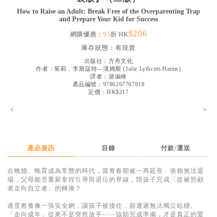
見證／傳記
How to Raise an Adult: Break Free of the Overparenting Trap
and Prepare Your Kid for Success
文藝／勵志
$206
網購優惠：
95
折 HK
童書
庫存狀態：
有現貨
精選影音
出版社：
方舟文化
作者：
茱莉．李斯寇特—漢姆斯
(
Julie Lythcott-Haims
)
譯者：
游淑峰
其他
產品編號：9786267767818
定價：HK$217
禮品專區
<
>
得獎作品推介
暢銷榜
產品資訊
目錄
付款/運送
中文二手書
英文二手書
在晚婚、晚育成為常態的時代，當青春期被一再延長、依賴無法退
場，父母能否重新拿捏引導與退位的界線，陪孩子完成「從被照顧
精選英文書
者走向自立者」的轉換？
電子書
過度教養像一張安全網，讓孩子被接住，卻遲遲無法獨立站穩。
「走向成年」從來不是突然放手——協助完成準備，才是真正的愛