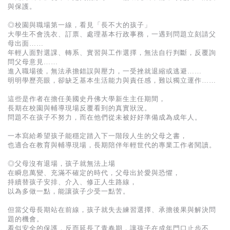
基道 Top 50
與保護。
◎校園與職場第一線，看見「長不大的孩子」
大學生不會洗衣、訂票、處理基本行政事務，一遇到問題立刻請父
母出面……
年輕人面對選課、轉系、實習與工作選擇，無法自行判斷，反覆詢
問父母意見……
進入職場後，無法承擔錯誤與壓力，一受挫就退縮或逃避……
明明學歷亮眼，卻缺乏基本生活能力與責任感，難以獨立運作……
這些是作者在擔任美國史丹佛大學新生主任期間，
長期在校園與輔導現場反覆看到的真實狀況。
問題不在孩子不努力，而在他們從未被好好準備成為成年人。
一本寫給希望孩子能穩定踏入下一階段人生的父母之書，
也適合在教育與輔導現場，長期陪伴年輕世代的專業工作者閱讀。
◎父母沒有退場，孩子就無法上場
在瞬息萬變、充滿不確定的時代，父母出於愛與恐懼，
持續替孩子安排、介入、修正人生路線，
以為多做一點，能讓孩子少受一點苦。
但當父母長期站在前線，孩子就失去練習選擇、承擔後果與解決問
題的機會。
看似安全的保護，反而延長了青春期，讓孩子在成年門口止步不