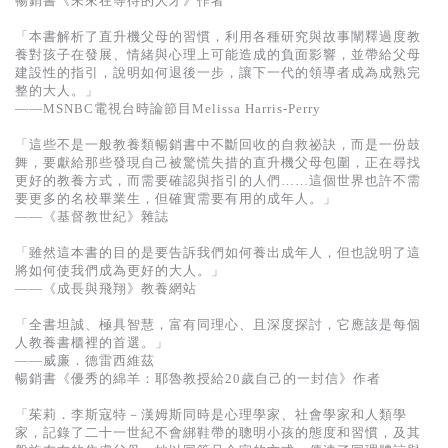
暢銷書《未來在等待的人才》作者
「本書解析了直升機父母的習慣，利用各種研究與故事闡釋過度教
養對孩子在發展、情緒與心理上可能造成的負面影響，並帶給父母
建設性的指引，說明如何退後一步，讓下一代的領導者成為成熟完
整的大人。」
——MSNBC電視台時論節目Melissa Harris-Perry
「這些不是一般教養類暢銷書中不斷回收的自救祕訣，而是一份鼓
舞，要獻給那些發現自己被驚慌失措的直升機父母包圍，正在尋找
更好的教養方式，而需要確認與指引的人們……這個世界也許不需
要更多的名校畢業生，但確實需要有用的成年人。」
——《基督教世紀》雜誌
「雖然這本書的目的是要告訴我們如何養出成年人，但也說明了這
將如何使我們成為更好的大人。」
——《成長與飛翔》教養網站
「全書坦誠、極具智慧，富有同理心、且深度探討，它應該是每個
人教養書櫃裡的首選。」
——威廉．德雷西維茲
暢銷書《優秀的綿羊：耶魯教授給20歲自己的一封信》作者
「茱莉．李斯寇特－漢姆斯同時是心理學家、社會學家和人類學
家，記錄了二十一世紀不會綁鞋帶的聰明小孩的態度和習慣，及其