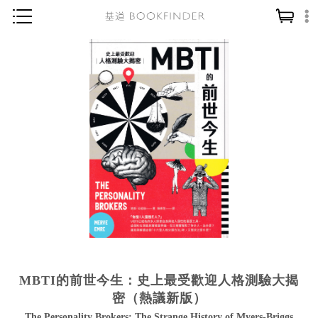
神學／教義
讀經／研經
聖經
信仰入門
教會歷史
靈修／禱告
信徒生活
教會事工
分齡牧養
MBTI的前世今生：史上最受歡迎人格測驗大揭
社會／倫理
密（熱議新版）
哲學／宗教比較
The Personality Brokers: The Strange History of Myers-Briggs