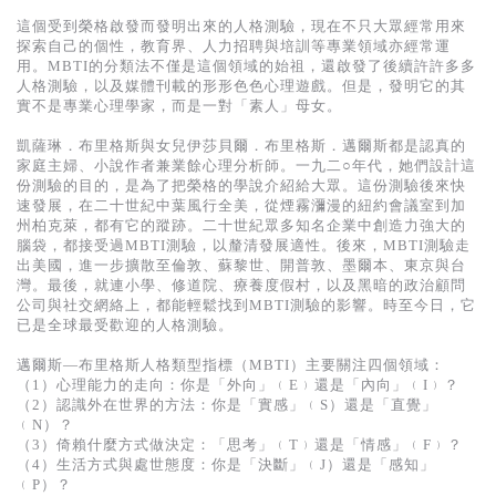
基道 Top 50
這個受到榮格啟發而發明出來的人格測驗，現在不只大眾經常用來
探索自己的個性，教育界、人力招聘與培訓等專業領域亦經常運
用。MBTI的分類法不僅是這個領域的始祖，還啟發了後續許許多多
人格測驗，以及媒體刊載的形形色色心理遊戲。但是，發明它的其
實不是專業心理學家，而是一對「素人」母女。
凱薩琳．布里格斯與女兒伊莎貝爾．布里格斯．邁爾斯都是認真的
家庭主婦、小說作者兼業餘心理分析師。一九二○年代，她們設計這
份測驗的目的，是為了把榮格的學說介紹給大眾。這份測驗後來快
速發展，在二十世紀中葉風行全美，從煙霧瀰漫的紐約會議室到加
州柏克萊，都有它的蹤跡。二十世紀眾多知名企業中創造力強大的
腦袋，都接受過MBTI測驗，以釐清發展適性。後來，MBTI測驗走
出美國，進一步擴散至倫敦、蘇黎世、開普敦、墨爾本、東京與台
灣。最後，就連小學、修道院、療養度假村，以及黑暗的政治顧問
公司與社交網絡上，都能輕鬆找到MBTI測驗的影響。時至今日，它
已是全球最受歡迎的人格測驗。
邁爾斯―布里格斯人格類型指標（MBTI）主要關注四個領域：
（1）心理能力的走向：你是「外向」﹙E﹚還是「內向」﹙I﹚？
（2）認識外在世界的方法：你是「實感」﹙S）還是「直覺」
﹙N）？
（3）倚賴什麼方式做決定：「思考」﹙T﹚還是「情感」﹙F﹚？
（4）生活方式與處世態度：你是「決斷」﹙J）還是「感知」
﹙P）？