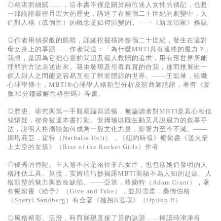
◎精湛而細膩……，這本書不僅是關於兩位迷人女性的傳記，也是
一部論證嚴密且宏大的歷史，講述了在整個二十世紀的劇變中，人
們對人格（或個性）的概念是如何演變的。——《新政治家》雜誌
◎作者用偵探般的眼睛，詳細挖掘橫跨整個二十世紀，發生在這對
母女身上的事蹟……作者問道：「為什麼MBTI具有這樣的魔力？」
我想，是因為它把心靈的問題及個人救贖的追求，用有形世界所能
理解的方法表述出來。藉由發現及培養真實的自我，進而推展出一
個人與人之間能更容易互相了解並體諒的世界。——王凱琳，組織
心理學博士，MBTI®心理學人格類型分析及諮商師認證，著有《新
版30分鐘破解性格密碼》等書。
◎歷史、研究與第一手觀察編寫流暢，無論讀者對MBTI是真心相信
或懷疑，都會被這本書打動。安姆瑞以既生動又具說服力的敘事手
法，說明人格測驗如何成為一股文化力量，影響力至今不滅。——
娜塔莉亞．霍特（Nathalia Holt），《紐約時報》暢銷書《送火箭
上太空的女孩》（Rise of the Rocket Girls）作者
◎優秀的傳記。主人翁不只是兩位非凡女性，也包括她們發明的人
格評估工具。莫薇．安姆瑞巧妙揭露MBTI測驗不為人知的起源、人
格類型的魅力與致命缺陷。——亞當．格蘭特（Adam Grant），著
有暢銷書《給予》（Give and Take），並與雪柔．桑德伯格
（Sheryl Sandberg）有合著《擁抱B選項》（Option B）
◎風格精彩、活潑，時而展現直接了當的詼諧……捧讀時津津有