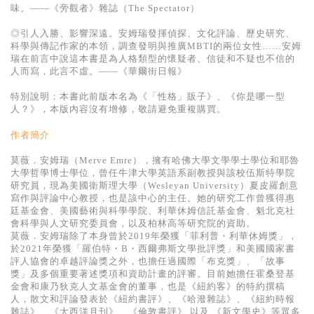
味。——《旁觀者》雜誌（The Spectator）
◎引人入勝、影響深遠。安姆瑞發揮偵探、文化評論、歷史研究、
科學與傳記作家的本領，調查發明與推廣MBTI的兩位女性……安姆
瑞在前言中說這本書是為人格類型的懷疑者、信徒和不疑也不信的
人而寫，此言不虛。——《華爾街日報》
特別說明：本書此前版本名為《「性格」販子》、《你是哪一型
人？》，本版內容沒有增修，敬請避免重複購買。
作者簡介
莫薇．安姆瑞（Merve Emre），擁有哈佛大學文學學士學位和耶魯
大學哲學博士學位，曾任牛津大學英語系副教授與該校伍斯特學院
研究員，現為美國衛斯理大學（Wesleyan University）夏皮羅創意
寫作與評論中心教授，也是該中心的主任。她的研究工作曾獲得惠
廷基金會、美國藝術與科學學院、利華休姆信託基金會、魁北克社
會科學與人文研究委員會，以及柏林高等研究院的資助。
莫薇．安姆瑞除了本身曾於2019年榮獲「菲利普・利華休姆獎」，
於2021年榮獲「羅伯特・B・西爾弗斯文學批評獎」和美國國家書
評人協會的卓越評論獎之外，也擔任過國際「布克獎」、「故事
獎」及多個重要著述獎項和資助計畫的評審。目前她擔任霍桑登基
金會和康乃狄克人文基金會的董事，也是《紐約客》的特約撰稿
人，散文和評論發表於《紐約書評》、《哈潑雜誌》、《紐約時報
雜誌》、《大西洋月刊》、《倫敦書評》 以及 《新文學史》等眾多