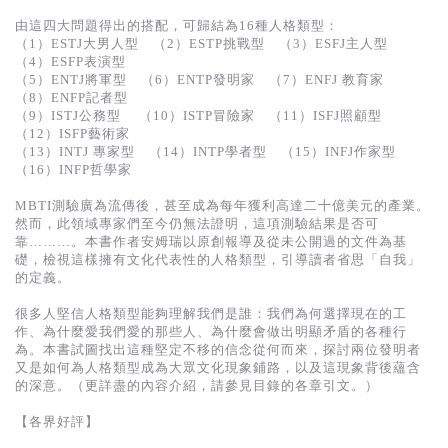
由這四大問題得出的搭配，可歸結為16種人格類型：
（1）ESTJ大男人型 （2）ESTP挑戰型 （3）ESFJ主人型
（4）ESFP表演型
（5）ENTJ將軍型 （6）ENTP發明家 （7）ENFJ 教育家
（8）ENFP記者型
（9）ISTJ公務型 （10）ISTP冒險家 （11）ISFJ照顧型
（12）ISFP藝術家
（13）INTJ 專家型 （14）INTP學者型 （15）INFJ作家型
（16）INFP哲學家
MBTI測驗廣為流傳後，甚至成為每年獲利高達二十億美元的產業。
然而，此領域專家們至今仍無法證明，這項測驗結果是否可
靠………。本書作者安姆瑞以原創報導及從未公開過的文件為基
礎，檢視這樣擁有文化代表性的人格類型，引導讀者省思「自我」
的定義。
很多人堅信人格類型能夠理解我們是誰：我們為何選擇現在的工
作、為什麼愛我們愛的那些人、為什麼會做出明顯矛盾的各種行
為。本書試圖找出這種堅定不移的信念從何而來，探討兩位發明者
又是如何為人格類型成為大眾文化現象鋪路，以及這現象背後蘊含
的深意。（更詳盡的內容介紹，請參見目錄的各章引文。）
【各界好評】