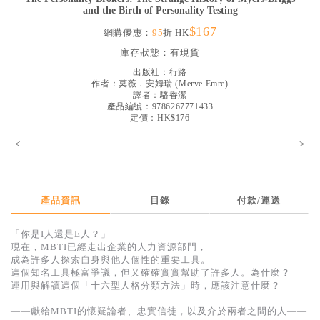
and the Birth of Personality Testing
見證／傳記
$167
網購優惠：
95
折 HK
文藝／勵志
庫存狀態：
有現貨
童書
出版社：
行路
作者：
莫薇．安姆瑞
(
Merve Emre
)
精選影音
譯者：
駱香潔
產品編號：9786267771433
其他
定價：HK$176
禮品專區
<
>
得獎作品推介
暢銷榜
產品資訊
目錄
付款/運送
中文二手書
「你是I人還是E人？」
英文二手書
現在，MBTI已經走出企業的人力資源部門，
成為許多人探索自身與他人個性的重要工具。
精選英文書
這個知名工具極富爭議，但又確確實實幫助了許多人。為什麼？
運用與解讀這個「十六型人格分類方法」時，應該注意什麼？
電子書
——獻給MBTI的懷疑論者、忠實信徒，以及介於兩者之間的人——