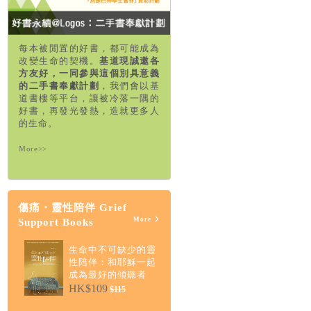
每本被閒置的好書，都可能成為
改變生命的契機。
基道現誠邀各
方友好，一同參與這個別具意義
的二手書奉獻計劃
，我們會以基
道書樓等平台，讓被冷落一隅的
好書，再發光發熱，造就更多人
的生命。
More>>
傷痛・靈性陪伴 Grief
More
Support Books
生命中不可缺少的靈
性陪伴：和耶穌一起
成為最好的傾聽者
HK$109
$115