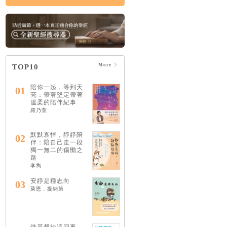
More
TOP10
陪你一起，等到天
01
亮：帶著堅定帶著
溫柔的陪伴紀事
羅乃萱
默默哀悼，靜靜陪
02
伴：陪自己走一段
獨一無二的傷慟之
路
李雋
安靜是種志向
03
萊恩．提納第