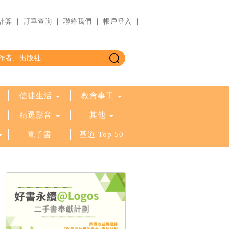
計算
｜
訂單查詢
｜
聯絡我們
｜
帳戶登入
｜
信徒生活
教會事工
精選影音
其他
電子書
基道 Top 50