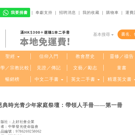
我要捐書
｜
奉獻支持
｜
招聘消息
｜
我的收藏
｜
購物車
｜
運費
滿HK$300＋選購1本二手書
基本搜尋
本地免運費!
聖經
信仰入門
教會歷史
靈修／禱告
哲學／宗教比較
見證／傳記
文藝／勵志
童書
暢銷榜
中文二手書
英文二手書
精選英文書
恩典時光青少年家庭祭壇：帶領人手冊——第一冊
出版社：
上好社會企業
作者：
中華發光使命協會
產品編號：
9786269258062