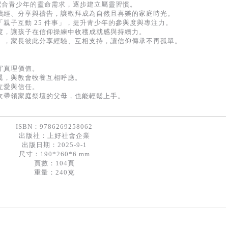
，配合青少年的靈命需求，逐步建立屬靈習慣。
讀經、分享與禱告，讓敬拜成為自然且喜樂的家庭時光。
親子互動 25 件事」，提升青少年的參與度與專注力。
度，讓孩子在信仰操練中收穫成就感與持續力。
」，家長彼此分享經驗、互相支持，讓信仰傳承不再孤單。
守真理價值。
翼，與教會牧養互相呼應。
立愛與信任。
次帶領家庭祭壇的父母，也能輕鬆上手。
ISBN：9786269258062
出版社：
上好社會企業
出版日期：2025-9-1
尺寸：190*260*6 mm
頁數：104頁
重量：240克