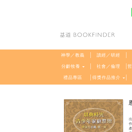
神學／教義
讀經／研經
分齡牧養
社會／倫理
禮品專區
得獎作品推介