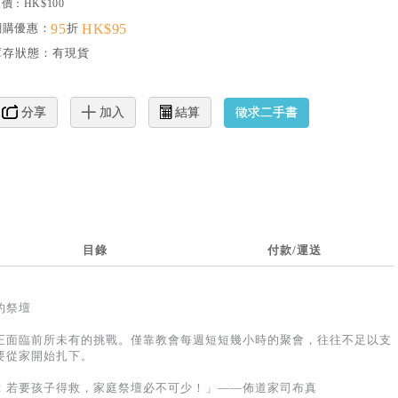
價：HK$100
網購優惠：
95
折
HK$95
庫存狀態：
有現貨
徵求二手書
分享
加入
結算
目錄
付款/運送
的祭壇
正面臨前所未有的挑戰。僅靠教會每週短短幾小時的聚會，往往不足以支
要從家開始扎下。
；若要孩子得救，家庭祭壇必不可少！」——佈道家司布真