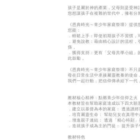
孩子是屬於神的產業，父母則是受神
您想讓孩子在複雜的世代中，擁有分
《恩典時光～青少年家庭祭壇》提供
您能：
．輕鬆上手：即使初期孩子不習慣，可從
．避免說教：藉由精心設計的流程，
係 。
．獲得支持：更有「父母共學小組」
此鼓勵 。
《恩典時光～青少年家庭祭壇》不只
母在日常生活中承接屬靈教養的使命
我們一起行動，把信仰傳承給下一代
教材核心精神：點燃青少年信仰之火
本教材旨在幫助家庭達成以下四大願
．建立以基督為本的家庭： 透過讀經
．培育屬靈生命： 幫助兒女在真理中
．增進親子連結： 透過「精心時刻」
．造就孩子成為主的門徒： 提升孩子
教材特色