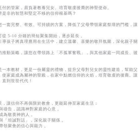
託付的管家，肩負著教養兒女、培育敬虔後裔的神聖使命。
辨是非的智慧和堅定不移的信仰根基嗎？
您一套完整、有效、可持續的方案，降低了父母帶領家庭祭壇的門檻，讓
 5-10 分鐘的簡短聚集開始，逐步延長 。
引導孩子將真理應用在生活中，建立溫馨、喜樂的敬拜氛圍，深化親子關
的推動策略，讓您在帶領路上「不孤軍奮戰」，與其他家庭一同成長、彼
是一本教材，更是一份屬靈的禮物，提升父母對兒女的靈性建造，幫助父
，使家庭成為屬神的聖殿，在家中點燃信仰的火焰，培育敬虔的後裔。讓
，直到世世代代！
景，讓信仰不再侷限於教會，更能延伸至家庭生活：
與禱告，認識神對家庭的心意 。
成為敬畏神的人 。
與「坦誠對話」，深化親子關係 。
帶領聚會的信心與能力 。