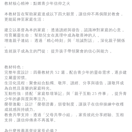
教材核心精神：點燃青少年信仰之火
本教材旨在幫助家庭達成以下四大願景，讓信仰不再侷限於教會，
更能延伸至家庭生活：
建立以基督為本的家庭： 透過讀經與禱告，認識神對家庭的心意 。
培育屬靈生命： 幫助兒女在真理中成為敬畏神的人 。
增進親子連結： 透過「精心時刻」與「坦誠對話」，深化親子關係
。
造就孩子成為主的門徒： 提升孩子帶領聚會的信心與能力 。
教材特色：
完整年度設計：四冊教材共 52 週，配合青少年的靈命需求，逐步建
立屬靈習慣。
生活化流程：聚會結合點燭、敬拜、讀經、分享與禱告，讓敬拜成
為自然且喜樂的家庭時光。
互動性強：搭配「家庭祭壇筆記」與「親子互動 25 件事」，提升青
少年的參與度與專注力。
榮譽激勵：設計「榮譽證書」頒發制度，讓孩子在信仰操練中收穫
成就感與持續力。
教會共學支持：透過「父母共學小組」，家長彼此分享經驗、互相
支持，讓信仰傳承不再孤單。
為什麼推薦基督徒家長必備？