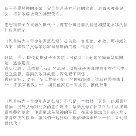
基道 Top 50
孩子是屬於神的產業，父母則是受神託付的管家，肩負著教養兒
女、培育敬虔後裔的神聖使命。
您想讓孩子在複雜的世代中，擁有分辨是非的智慧和堅定不移的信
仰根基嗎？
《恩典時光～青少年家庭祭壇》提供您一套完整、有效、可持續的
方案，降低了父母帶領家庭祭壇的門檻，讓您能：
輕鬆上手： 即使初期孩子不習慣，可從 5-10 分鐘的簡短聚集開
始，逐步延長 。
避免說教： 藉由精心設計的流程，引導孩子將真理應用在生活中，
建立溫馨、喜樂的敬拜氛圍，深化親子關係 。
獲得支持： 更有「父母共學小組」的推動策略，讓您在帶領路上
**「不孤軍奮戰」**，與其他家庭一同成長、彼此鼓勵 。
《恩典時光～青少年家庭祭壇》不只是一本教材，更是一份屬靈的
禮物，提升父母對兒女的靈性建造，幫助父母在日常生活中承接屬
靈教養的使命，使家庭成為屬神的聖殿，在家中點燃信仰的火焰，
培育敬虔的後裔。讓我們一起行動，把信仰傳承給下一代，直到世
世代代！