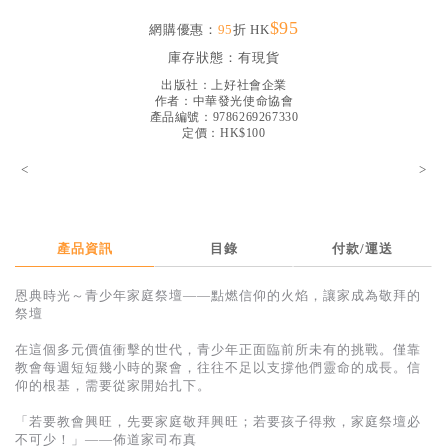
見證／傳記
$95
網購優惠：
95
折 HK
文藝／勵志
庫存狀態：
有現貨
出版社：
上好社會企業
童書
作者：
中華發光使命協會
產品編號：9786269267330
精選影音
定價：HK$100
其他
<
>
禮品專區
得獎作品推介
產品資訊
目錄
付款/運送
暢銷榜
恩典時光～青少年家庭祭壇——點燃信仰的火焰，讓家成為敬拜的
中文二手書
祭壇
英文二手書
在這個多元價值衝擊的世代，青少年正面臨前所未有的挑戰。僅靠
教會每週短短幾小時的聚會，往往不足以支撐他們靈命的成長。信
精選英文書
仰的根基，需要從家開始扎下。
電子書
「若要教會興旺，先要家庭敬拜興旺；若要孩子得救，家庭祭壇必
不可少！」——佈道家司布真