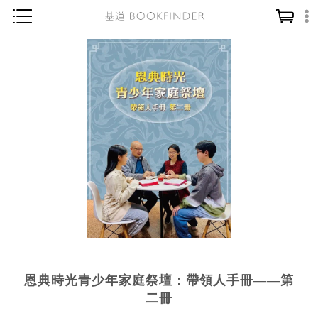
神學／教義
讀經／研經
聖經
信仰入門
教會歷史
靈修／禱告
信徒生活
教會事工
分齡牧養
恩典時光青少年家庭祭壇：帶領人手冊——第
社會／倫理
二冊
哲學／宗教比較