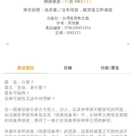
$117
網購優惠：
95
折 HK
見證／傳記
庫存狀態：
低存量／沒有現貨，購買後立即備貨
文藝／勵志
出版社：
台灣基督教文藝
作者：
郭智豪
童書
產品編號：9786269851034
定價：HK$123
精選影音
<
>
其他
禮品專區
產品資訊
目錄
付款/運送
得獎作品推介
愛「是」什麼？
暢銷榜
愛又「意味」著什麼？
愛有可能嗎？
中文二手書
這種可能性又該作何理解？
英文二手書
這一困擾並吸引著古今哲人、詩人，以及神學家不斷探究的問題，
由法國哲學家馬希翁在其《情愛現象學》中，以神學之闡發並展開
精選英文書
的現象學描述，獲得了一種介於現象學與神學之間的解答。
電子書
本書作者即依循《情愛現象學》的思路，從愛與被愛之可能性或不