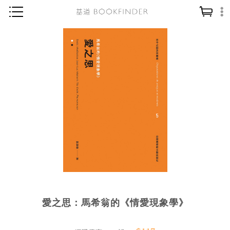
神學／教義
讀經／研經
聖經
信仰入門
教會歷史
靈修／禱告
信徒生活
教會事工
分齡牧養
愛之思：馬希翁的《情愛現象學》
社會／倫理
哲學／宗教比較