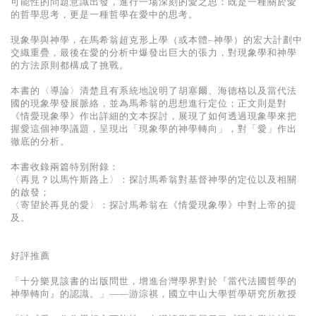
可能性的問題意識出發，進行一場深刻的愛之思：既是一種關於愛
基道 Top 50
的哲學思考，更是一種哲學在愛中的思考。
現象學與神學，在馬希翁超克形上學（或本體–神學）的宏大計劃中
交織重疊，最後在愛的分析中爆發出巨大的張力，對現象學和神學
的方法原則都構成了挑戰。
本書的〈導論〉清楚且有系統地說明了胡塞爾、海德格以及當代法
國的現象學發展脈絡，並為馬希翁的思想進行定位；正文則是對
《情愛現象學》作出詳細的文本探討，展現了如何透過現象學來把
握愛這個神學議題，呈現出「現象學的神學轉向」，對「愛」作出
徹底的分析。
本書收錄兩篇特別附錄：
〈再見？以馬忤斯路上〉：探討馬希翁對基督神學的定位以及相關
的啟發；
〈寄望於再見的愛〉：探討馬希翁在《情愛現象學》中對上帝的提
及。
好評推薦
「十分樂見該書的出版問世，增進台灣學界對於『當代法國哲學的
神學轉向』的認識。」——游淙祺，國立中山大學哲學研究所教授