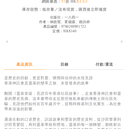
$133
網購優惠：
95
折 HK
見證／傳記
庫存狀態：
低存量／沒有現貨，購買後立即備貨
文藝／勵志
出版社：
一八四一
作者：
林皓賢、霍揚揚、德詩婷
童書
產品編號：9786269901722
定價：HK$140
精選影音
<
>
其他
禮品專區
產品資訊
目錄
付款/運送
得獎作品推介
是歷史的回顧，更是對愛、憐憫與信仰的永恆見證
暢銷榜
香港神託會及靈基的變革之旅、未曾發表的故事
中文二手書
翻開《靈基壹築：見證百年香港社區故事》，走進香港神託會和靈
基的歷史長廊。這本書帶你走近那些無私奉獻的傳教士與社區先
英文二手書
驅，見證他們如何在百年歲月中，從戰時根基到文化重生，為社會
帶來深遠的影響。
精選英文書
通過生動的口述歷史、訪談故事和豐富的歷史資料，從沙田警署到
電子書
沙田育嬰院，再到靈基學校和營地，靈基的每一個轉變，都映射出