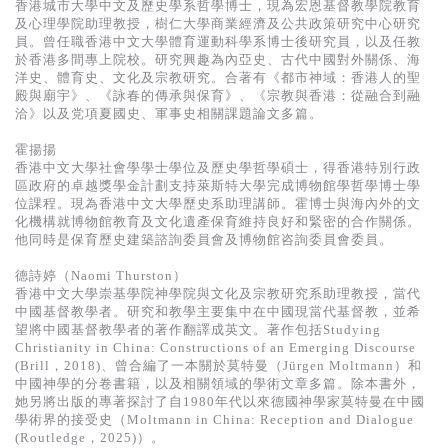
香港城市大學中文及歷史學系哲學博士，現為宏恩基督教學院教育
及心理學院助理教授，樹仁大學商業經濟及公共政策研究中心研究
員。曾任職香港中文大學體育運動科學系博士後研究員，以及任教
於香港多間專上院校。研究興趣為內亞史、古代中國對外關係、海
洋史、體育史、文化及宗教研究。合著有《都市神域：香港人的聖
殿與廟宇》、《詠春的傳承與保育》、《宗教與香港：從融合到融
洽》以及党項夏國史、軍事史相關課題論文多篇。
霍揚揚
香港中文大學社會學學士學位及歷史學哲學碩士，得香港特別行政
區政府的卓越獎學金計劃支持萊斯特大學完成博物館學哲學博士學
位課程。現為香港中文大學歷史系助理講師。霍博士與海內外的文
化機構就博物館教育及文化遺產保育維持良好和緊密的合作關係。
他同時是保育歷史建築諮詢委員會及博物館咨詢委員會委員。
德詩婷（Naomi Thurston）
香港中文大學崇基學院神學院與文化及宗教研究系助理教授，當代
中國基督教學者。研究和教學主要集中在中國現當代基督教，並希
望將中國基督教學者的著作翻譯成英文。著作包括Studying
Christianity in China: Constructions of an Emerging Discourse
(Brill，2018)、曾合編了一本關於莫特曼（Jürgen Moltmann）和
中國神學的分卷書籍，以及相關領域的學術文章多篇。除本書外，
她另將出版的專著探討了自1980年代以來德國神學家莫特曼在中國
學術界的接受史（Moltmann in China: Reception and Dialogue
(Routledge，2025)）。