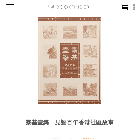
神學／教義
讀經／研經
聖經
信仰入門
教會歷史
靈修／禱告
信徒生活
教會事工
分齡牧養
靈基壹築：見證百年香港社區故事
社會／倫理
哲學／宗教比較