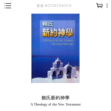
神學／教義
讀經／研經
聖經
信仰入門
教會歷史
靈修／禱告
信徒生活
教會事工
分齡牧養
賴氏新約神學
社會／倫理
A Theology of the New Testament
哲學／宗教比較