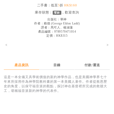
見證／傳記
二手書：低至
5
折
HK$160
庫存狀態：
，歡迎
查詢
暫缺
文藝／勵志
出版社：
華神
童書
作者：
賴德
(
George Eldon Ladd
)
譯者：
馬可人、楊淑蓮
產品編號：9789570471014
精選影音
定價：HK$315
其他
<
>
禮品專區
得獎作品推介
產品資訊
目錄
付款/運送
暢銷榜
這是一本全備又具學術價值的新約神學作品，也是美國神學界七十
中文二手書
年來所採用作為神學院教科書的第一本美國人著作。作者從救恩歷
史的角度，以保守福音派的觀點，探討神在基督裡所完成的救贖大
英文二手書
工，堪稱福音派新約神學的代表作。
精選英文書
電子書