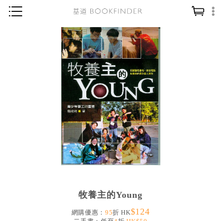
神學／教義
讀經／研經
聖經
信仰入門
教會歷史
靈修／禱告
信徒生活
教會事工
分齡牧養
牧養主的Young
社會／倫理
$124
哲學／宗教比較
網購優惠：
95
折 HK