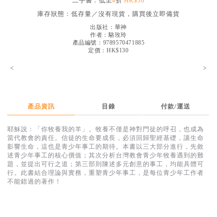
二手書：低至
4
折
HK$50
見證／傳記
庫存狀態：
低存量／沒有現貨，購買後立即備貨
文藝／勵志
出版社：
華神
作者：
駱玫玲
產品編號：9789570471885
童書
定價：HK$130
精選影音
<
>
其他
禮品專區
產品資訊
目錄
付款/運送
得獎作品推介
耶穌說：「你牧養我的羊」。牧養不僅是神對門徒的呼召，也成為
暢銷榜
當代教會的責任。信徒的生命要成長，必須回歸聖經基礎，讓生命
影響生命，這也是青少年事工的期待。本書以三大部分進行，先敘
中文二手書
述青少年事工的核心價值；其次分析台灣教會青少年牧養遇到的難
題，並提出可行之道；第三部則陳述多元創意的事工，均能具體可
英文二手書
行。此書結合理論與實務，重塑青少年事工，是每位青少年工作者
不能錯過的著作！
精選英文書
電子書