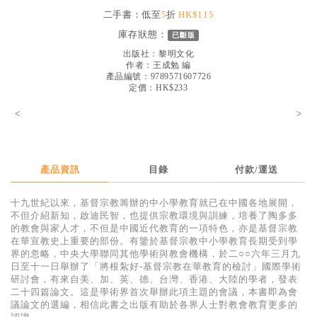
見證／傳記
二手書：低至
5
折
HK$115
庫存狀態：
已斷版
文藝／勵志
出版社：
黎明文化
童書
作者：
王成勉 編
產品編號：9789571607726
定價：HK$233
精選影音
<
>
其他
禮品專區
得獎作品推介
產品資訊
目錄
付款/運送
暢銷榜
十九世紀以來，基督宗教籌辦的中小學教育就已在中國各地展開，
不但介紹新知，啟迪民智，也提供宗教環境與訓練，培養了陶多多
中文二手書
的教會與家人才，不但是中國近代教育的一項特色，亦是基督宗教
在華宣教史上重要的部份。有鑒於基督宗教中小學教育長期受到學
英文二手書
界的忽略，中央大學聯同其他學術與教會機構，於二○○六年三月九
日至十一日舉辦了「將根紮好-基督宗教在華教育的檢討」國際學術
精選英文書
研討會，有來自美、加、英、德、台灣、香港、大陸的學者，發表
二十四篇論文。這是學術界首次舉辦此項主題的會議，本書即為會
電子書
議論文的選編，相信此書之出版有助於各界人士對教會教育更多的