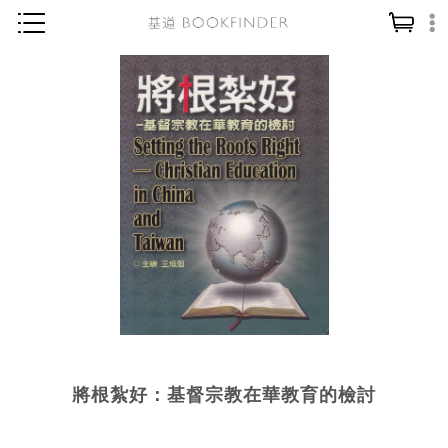
神學／教義
讀經／研經
聖經
信仰入門
教會歷史
靈修／禱告
信徒生活
教會事工
分齡牧養
將根紮好：基督宗教在華教育的檢討
社會／倫理
哲學／宗教比較