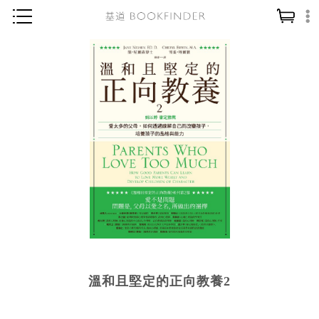
神學／教義
讀經／研經
聖經
信仰入門
教會歷史
靈修／禱告
信徒生活
教會事工
分齡牧養
溫和且堅定的正向教養2
社會／倫理
哲學／宗教比較