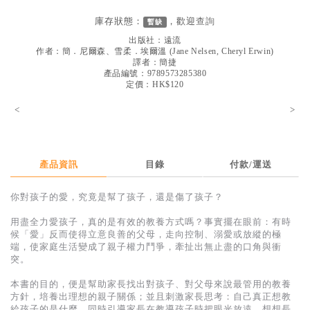
見證／傳記
庫存狀態：
，歡迎
查詢
暫缺
文藝／勵志
出版社：
遠流
作者：
簡．尼爾森、雪柔．埃爾溫
(
Jane Nelsen, Cheryl Erwin
)
童書
譯者：
簡捷
產品編號：9789573285380
定價：HK$120
精選影音
<
>
其他
禮品專區
得獎作品推介
產品資訊
目錄
付款/運送
暢銷榜
你對孩子的愛，究竟是幫了孩子，還是傷了孩子？
中文二手書
用盡全力愛孩子，真的是有效的教養方式嗎？事實擺在眼前：有時
候「愛」反而使得立意良善的父母，走向控制、溺愛或放縱的極
英文二手書
端，使家庭生活變成了親子權力鬥爭，牽扯出無止盡的口角與衝
突。
精選英文書
本書的目的，便是幫助家長找出對孩子、對父母來說最管用的教養
電子書
方針，培養出理想的親子關係；並且刺激家長思考：自己真正想教
給孩子的是什麼，同時引導家長在教導孩子時把眼光放遠，想想長