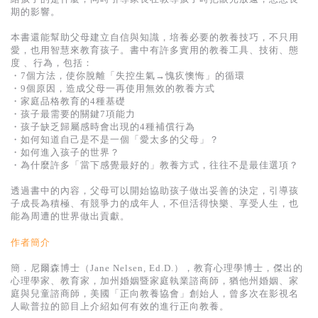
基道 Top 50
期的影響。
本書還能幫助父母建立自信與知識，培養必要的教養技巧，不只用
愛，也用智慧來教育孩子。書中有許多實用的教養工具、技術、態
度 、行為，包括：
・7個方法，使你脫離「失控生氣→愧疚懊悔」的循環
・9個原因，造成父母一再使用無效的教養方式
・家庭品格教育的4種基礎
・孩子最需要的關鍵7項能力
・孩子缺乏歸屬感時會出現的4種補償行為
・如何知道自己是不是一個「愛太多的父母」？
・如何進入孩子的世界？
・為什麼許多「當下感覺最好的」教養方式，往往不是最佳選項？
透過書中的內容，父母可以開始協助孩子做出妥善的決定，引導孩
子成長為積極、有競爭力的成年人，不但活得快樂、享受人生，也
能為周遭的世界做出貢獻。
作者簡介
簡．尼爾森博士（Jane Nelsen, Ed.D.），教育心理學博士，傑出的
心理學家、教育家，加州婚姻暨家庭執業諮商師，猶他州婚姻、家
庭與兒童諮商師，美國「正向教養協會」創始人，曾多次在影視名
人歐普拉的節目上介紹如何有效的進行正向教養。