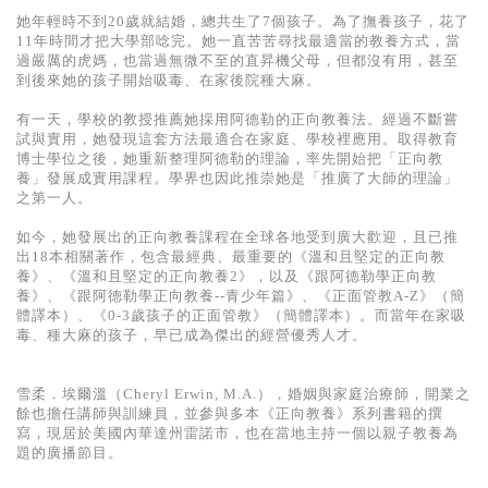
她年輕時不到20歲就結婚，總共生了7個孩子。為了撫養孩子，花了
11年時間才把大學部唸完。她一直苦苦尋找最適當的教養方式，當
過嚴厲的虎媽，也當過無微不至的直昇機父母，但都沒有用，甚至
到後來她的孩子開始吸毒、在家後院種大麻。
有一天，學校的教授推薦她採用阿德勒的正向教養法。經過不斷嘗
試與實用，她發現這套方法最適合在家庭、學校裡應用。取得教育
博士學位之後，她重新整理阿德勒的理論，率先開始把「正向教
養」發展成實用課程。學界也因此推崇她是「推廣了大師的理論」
之第一人。
如今，她發展出的正向教養課程在全球各地受到廣大歡迎，且已推
出18本相關著作，包含最經典、最重要的《溫和且堅定的正向教
養》、《溫和且堅定的正向教養2》，以及《跟阿德勒學正向教
養》、《跟阿德勒學正向教養--青少年篇》、《正面管教A-Z》（簡
體譯本）、《0-3歲孩子的正面管教》（簡體譯本）。而當年在家吸
毒、種大麻的孩子，早已成為傑出的經營優秀人才。
雪柔．埃爾溫（Cheryl Erwin, M.A.），婚姻與家庭治療師，開業之
餘也擔任講師與訓練員，並參與多本《正向教養》系列書籍的撰
寫，現居於美國內華達州雷諾市，也在當地主持一個以親子教養為
題的廣播節目。