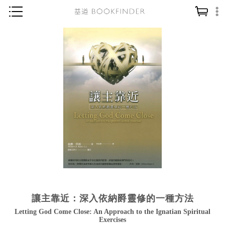
神學／教義
讀經／研經
聖經
信仰入門
教會歷史
靈修／禱告
信徒生活
教會事工
分齡牧養
讓主靠近：深入依納爵靈修的一種方法
社會／倫理
Letting God Come Close: An Approach to the Ignatian Spiritual
哲學／宗教比較
Exercises