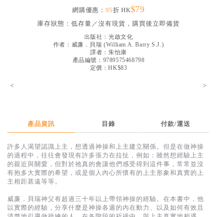
$79
見證／傳記
網購優惠：
95
折 HK
庫存狀態：
低存量／沒有現貨，購買後立即備貨
文藝／勵志
出版社：
光啟文化
童書
作者：
威廉．貝瑞
(
William A. Barry S.J.
)
譯者：
朱怡康
產品編號：9789575468798
精選影音
定價：HK$83
其他
<
>
禮品專區
得獎作品推介
產品資訊
目錄
付款/運送
暢銷榜
許多人渴望認識上主，想透過神操和上主建立關係。但是在做神操
中文二手書
的過程中，往往會發現有許多張力在拉扯，例如：雖然想經驗上主
的親近與關愛，但對於祂真的會讓他們感受得到這件事，常常並沒
英文二手書
有抱多大實際的希望，或是個人內心所懷有的上主形象和真實的上
主相距甚遠等等。
精選英文書
威廉．貝瑞神父有超過三十年以上帶領神操的經驗。在本書中，他
電子書
以實際的經驗，分享什麼是神操各週的內在動力、以及如何有效且
清楚地引導做操練的人，在各階段的祈禱中，與上主真實地相遇。