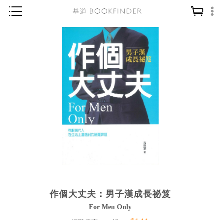
神學／教義
讀經／研經
聖經
信仰入門
教會歷史
靈修／禱告
信徒生活
教會事工
分齡牧養
作個大丈夫：男子漢成長祕笈
社會／倫理
For Men Only
哲學／宗教比較