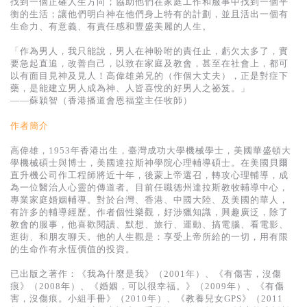
找到一個正確人生方向；協助他們在家庭工作和服事中找到一個平
基道 Top 50
衡的生活；讓他們明白神在他們身上特有的計劃，並且活出一個有
生命力、有意義、有責任感和豐盛美麗的人生。
「作為男人，我只能說，男人在神吩咐的責任止，虧欠太多了，實
要急起直追，改善自己，以致在家庭及教會，甚至在社會上，都可
以有面目見神及見人！高偉雄弟兄的（作個大丈夫），正是對症下
藥，是能建立男人成為神、人皆喜悅的好男人之祕笈。」
——蘇穎智（香港播道會恩福堂主任牧師）
作者簡介
高偉雄，1953年香港出生，臺灣成功大學機械學士，美國華盛頓大
學機械碩士與博士，美國達拉斯神學院心理輔導碩士。在美國貝爾
直升機公司作工程師將近十年，後蒙上帝選召，轉攻心理輔導，成
為一位醫治人心靈的傳道者。目前任職德州達拉斯教牧輔導中心，
專業家庭婚姻輔導。對於台灣、香港、中國大陸、及美國的華人，
有許多的輔導經歷。作者個性樂觀，好涉獵知識，興趣廣泛，除了
教會的服事，他喜歡閱讀、默想、旅行、運動、搞電腦、看電影、
逛街、和朋友聊天。他的人生觀是：享受上帝所給的一切，用有限
的生命作有永恆價值的投資。
已出版之著作：《我為什麼是我》（2001年）、《有傷害，沒傷
痕》（2008年）、《婚姻，可以很幸福。》（2009年）、《有傷
害，沒傷痕。小組手冊》（2010年）、《教養兒女GPS》（2011