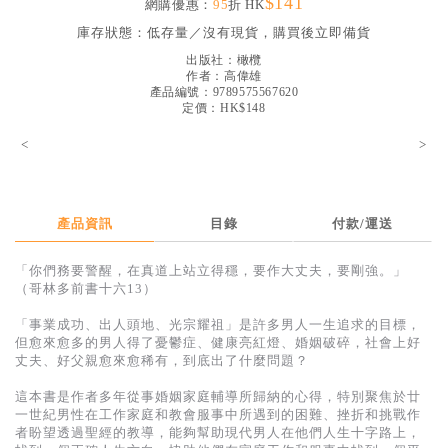
$141
網購優惠：
95
折 HK
見證／傳記
庫存狀態：
低存量／沒有現貨，購買後立即備貨
文藝／勵志
出版社：
橄欖
作者：
高偉雄
童書
產品編號：9789575567620
定價：HK$148
精選影音
<
>
其他
禮品專區
產品資訊
目錄
付款/運送
得獎作品推介
「你們務要警醒，在真道上站立得穩，要作大丈夫，要剛強。」
暢銷榜
（哥林多前書十六13）
中文二手書
「事業成功、出人頭地、光宗耀祖」是許多男人一生追求的目標，
但愈來愈多的男人得了憂鬱症、健康亮紅燈、婚姻破碎，社會上好
英文二手書
丈夫、好父親愈來愈稀有，到底出了什麼問題？
精選英文書
這本書是作者多年從事婚姻家庭輔導所歸納的心得，特別聚焦於廿
一世紀男性在工作家庭和教會服事中所遇到的困難、挫折和挑戰作
電子書
者盼望透過聖經的教導，能夠幫助現代男人在他們人生十字路上，