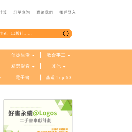
計算
｜
訂單查詢
｜
聯絡我們
｜
帳戶登入
｜
信徒生活
教會事工
精選影音
其他
電子書
基道 Top 50