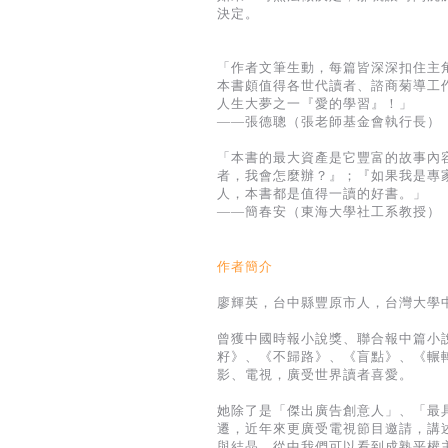
決定。
「作者文筆生動，每篇皆深深扣住主
本書頗值得各世代讀者、諮商菊導工
人生大夢之一『愛的學習』！」
——張德聰（張老師基金會執行長）
「本書的最大資產是它豐富的故事內
者，我會怎麼辦？』；『如果我是專
人，本書都是值得一讀的好書。」
——簡春安（東海大學社工系教授）
作者簡介
廖輝英，台中縣豐原市人，台灣大學
曾獲中國時報小說獎、聯合報中篇小
籽》、《不歸路》、《盲點》、《輾
影、電視，廣受世界讀者喜愛。
她除了是「傑出廣告創意人」、「最
遷，近年來更廣受電視節目邀請，講
與結晶，從中我們可以看到成熟平權