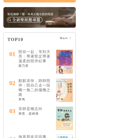
More
TOP10
陪你一起，等到天
01
亮：帶著堅定帶著
溫柔的陪伴紀事
羅乃萱
默默哀悼，靜靜陪
02
伴：陪自己走一段
獨一無二的傷慟之
路
李雋
安靜是種志向
03
萊恩．提納第
做基督徒這回事