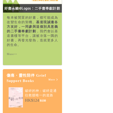
每本被閒置的好書，都可能成為
改變生命的契機。
基道現誠邀各
方友好，一同參與這個別具意義
的二手書奉獻計劃
，我們會以基
道書樓等平台，讓被冷落一隅的
好書，再發光發熱，造就更多人
的生命。
More>>
傷痛・靈性陪伴 Grief
More
Support Books
破碎的神：破碎是通
往救贖唯一的道路
HK$124
$130