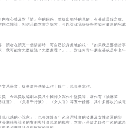
角内在心聲及對『情』字的困惑，並提出獨特的見解，有暮鼓晨鐘之效。
作同仁閱讀，相信藉由本書之探索，可以讓你我好好學習如何健康的完成
容，讀者在讀完一個情節時，可自己設身處地的根：『如果我是那個當事
家，我可能會怎麼建議？怎麼處理？』……對任何青年朋友甚或是中老年
中文系畢業；從事廣告傳播工作十餘年，現專事寫作。
說獎、金馬獎改編劇本獎及中國婦女寫作中堅獎等，著作有《油麻菜
轉紅蓮》、《負君千行淚》、《女人香》等五十餘部，其中多部改拍成電
具現代感的小說家」，也專注於百年來台灣社會的發展及女性命運的變
述長期輔導讀者的案例與社會現象的觀察，本書正是廖老師多年來的成果
主義者和理性社會觀察家的風範。