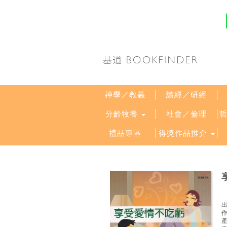
神學／教義
讀經／研經
分齡牧養
社會／倫理
禮品專區
得獎作品推介