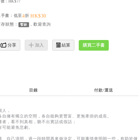
價：HK$77
二手書：低至
4
折
HK$30
庫存狀態：
，歡迎
查詢
暫缺
購買二手書
分享
加入
結算
目錄
付款/運送
個人，
各自擁有獨立的空間，各自能夠更豐富、更無牽掛的成長。
聾者，看不到真相，聽不出實話或假話；
有可能避免悲劇。
澱、自己清明，過一段時間再來做決定，可能事情會明朗一些，有助於做