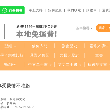
我要捐書
｜
奉獻支持
｜
招聘消息
｜
我的收藏
｜
購物車
｜
運費
滿HK$300＋選購1本二手書
基本搜尋
本地免運費!
聖經
信仰入門
教會歷史
靈修／禱告
哲學／宗教比較
見證／傳記
文藝／勵志
童書
暢銷榜
中文二手書
英文二手書
精選英文書
享受愛情不吃虧
出版社：
張老師文化
作者：
廖輝英
產品編號：
9789576935602