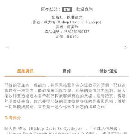
見證／傳記
庫存狀態：
，歡迎
查詢
暫缺
文藝／勵志
出版社：
以琳書房
作者：
歐大衛
(
Bishop David O. Oyedepo
)
童書
譯者：
柯美玲
產品編號：9789579209137
定價：HK$40
精選影音
<
>
其他
禮品專區
得獎作品推介
產品資訊
目錄
付款/運送
暢銷榜
耶穌的寶血有一種能力，神願意接受作為永遠赦罪的贖價；耶穌的
寶血有一種能力，能教魔鬼聞風喪膽。耶穌的寶血能力無窮。歐大
中文二手書
衛牧師要透過這本書帶我們探索耶穌寶血的奧祕，追尋踏實、得勝
的基督徒生命。你也要從耶穌的寶血找到各樣的豐富與恩福，脫離
英文二手書
一切卑賤與貧窮。這會是一趟令你永生難忘的追尋之旅！
精選英文書
作者簡介
電子書
歐大衛 牧師（Bishop David O. Oyedepo），「全球活信教會」
（Living Faith Church Worldwide Inc.）的創辦人，也是可容納五