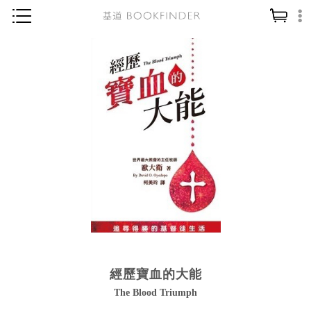
神學／教義
讀經／研經
聖經
信仰入門
教會歷史
靈修／禱告
信徒生活
教會事工
分齡牧養
經歷寶血的大能
社會／倫理
The Blood Triumph
哲學／宗教比較