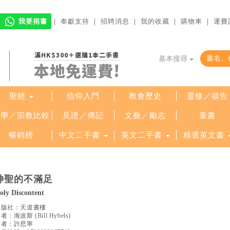
我要捐書
｜
奉獻支持
｜
招聘消息
｜
我的收藏
｜
購物車
｜
運費
滿HK$300＋選購1本二手書
基本搜尋
本地免運費!
聖經
信仰入門
教會歷史
靈修／禱告
哲學／宗教比較
見證／傳記
文藝／勵志
童書
暢銷榜
中文二手書
英文二手書
精選英文書
神聖的不滿足
oly Discontent
出版社：
天道書樓
作者：
海波斯
(
Bill Hybels
)
譯者：
許思寧