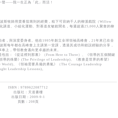
一聲——我一生正為「此」而活！
5年，海波斯牧師用賣番茄籌到的經費，租下可容納千人的柳溪戲院（Willow
個以生活化講道、小組化運動、對慕道友敏銳聞名，每週超過25,000人聚會的柳
者，與深度委身者。他在1995年創立全球領袖高峰會，21年來已在全
。海波斯每年都在高峰會上主講第一堂課，透過其成功和錯誤經驗的分享，
事奉上，帶領教會邁向更卓越的未來。
從這裡到那裏》（From Here to There）、《領導的五個關鍵
s)、《領導的殊榮》(The Privilege of Leadership)、《教會是世界的希望》
 of the World)、《領袖需要具備的勇氣》（The Courage Leadership
t Leadership Lessons)。
ISBN：9789622087712
出版社：
天道書樓
出版日期：2009-9-1
頁數：208頁