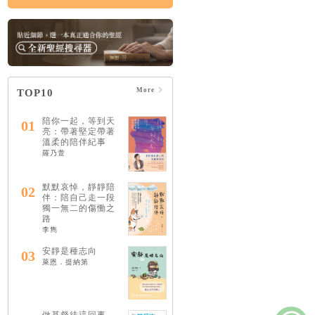
More
TOP10
陪你一起，等到天
01
亮：帶著堅定帶著
溫柔的陪伴紀事
羅乃萱
默默哀悼，靜靜陪
02
伴：陪自己走一段
獨一無二的傷慟之
路
李雋
安靜是種志向
03
萊恩．提納第