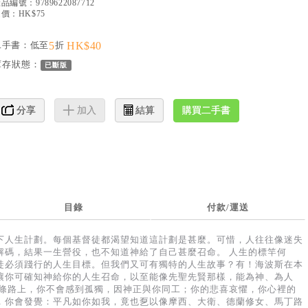
產品編號：
9789622087712
價：HK$75
二手書：低至
5
折
HK$40
庫存狀態：
已斷版
購買二手書
分享
加入
結算
目錄
付款/運送
下人生計劃。每個基督徒都渴望知道這計劃是甚麼。可惜，人往往像迷失
解碼，結果一生營役，也不知道神給了自己甚麼召命。 人生的標竿何
徒必須踐行的人生目標。但我們又可有獨特的人生故事？有！海波斯在本
讓你可確知神給你的人生召命，以至能像先聖先賢那樣，能為神、為人
這條路上，你不會感到孤獨，因神正與你同工；你的悲喜哀懼，你心裡的
，你會發覺：平凡如你如我，竟也乭以像摩西、大衛、德蘭修女、馬丁路