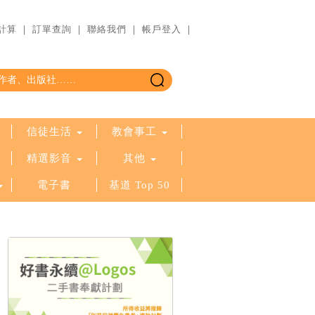
計算
｜
訂單查詢
｜
聯絡我們
｜
帳戶登入
｜
信徒生活
教會事工
精選影音
其他
電子書
基道 Top 50