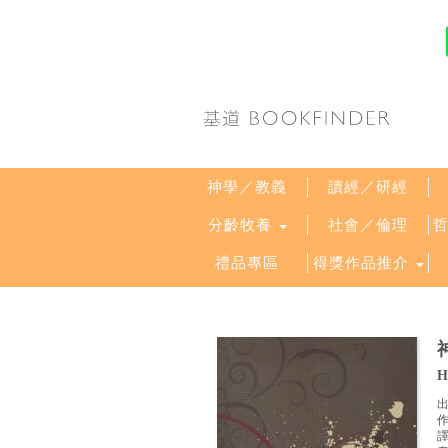
神學／教義
讀經／研經
分齡牧養
社會／倫理
禮品專區
得獎作品推介
H