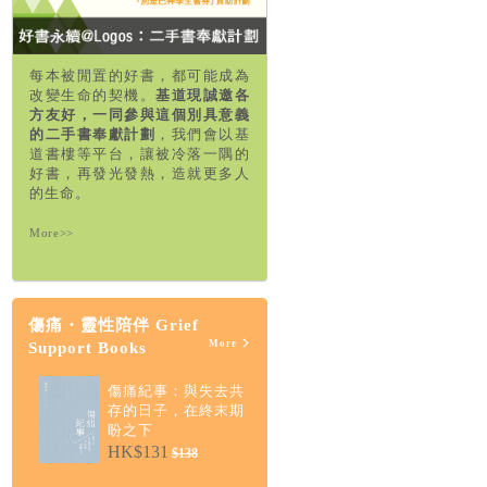
每本被閒置的好書，都可能成為
改變生命的契機。
基道現誠邀各
方友好，一同參與這個別具意義
的二手書奉獻計劃
，我們會以基
道書樓等平台，讓被冷落一隅的
好書，再發光發熱，造就更多人
的生命。
More>>
傷痛・靈性陪伴 Grief
More
Support Books
傷痛紀事：與失去共
存的日子，在終末期
盼之下
HK$131
$138