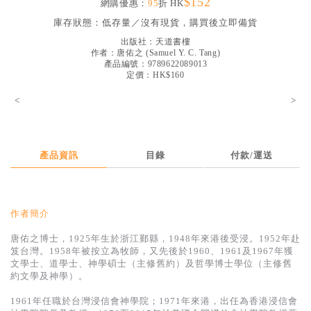
$152
網購優惠：
95
折 HK
見證／傳記
庫存狀態：
低存量／沒有現貨，購買後立即備貨
文藝／勵志
出版社：
天道書樓
作者：
唐佑之
(
Samuel Y. C. Tang
)
童書
產品編號：9789622089013
定價：HK$160
精選影音
<
>
其他
禮品專區
產品資訊
目錄
付款/運送
得獎作品推介
暢銷榜
中文二手書
作者簡介
英文二手書
唐佑之博士，1925年生於浙江鄞縣，1948年來港後受浸。1952年赴
笈台灣。1958年被按立為牧師，又先後於1960、1961及1967年獲
精選英文書
文學士、道學士、神學碩士（主修舊約）及哲學博士學位（主修舊
約文學及神學）。
電子書
1961年任職於台灣浸信會神學院；1971年來港，出任為香港浸信會