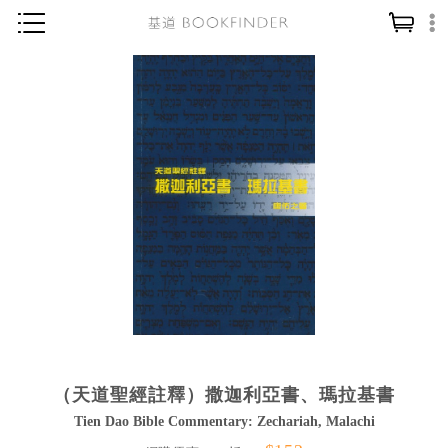
神學／教義
讀經／研經
聖經
信仰入門
教會歷史
靈修／禱告
信徒生活
教會事工
分齡牧養
（天道聖經註釋）撒迦利亞書、瑪拉基書
社會／倫理
Tien Dao Bible Commentary: Zechariah, Malachi
哲學／宗教比較