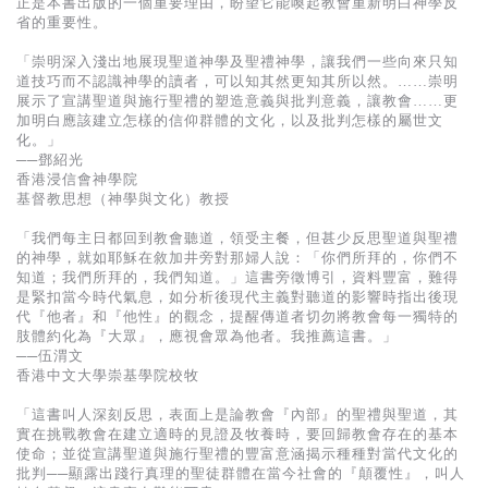
正是本書出版的一個重要理由，盼望它能喚起教會重新明白神學反
基道 Top 50
省的重要性。
「崇明深入淺出地展現聖道神學及聖禮神學，讓我們一些向來只知
道技巧而不認識神學的讀者，可以知其然更知其所以然。……崇明
展示了宣講聖道與施行聖禮的塑造意義與批判意義，讓教會……更
加明白應該建立怎樣的信仰群體的文化，以及批判怎樣的屬世文
化。」
──鄧紹光
香港浸信會神學院
基督教思想（神學與文化）教授
「我們每主日都回到教會聽道，領受主餐，但甚少反思聖道與聖禮
的神學，就如耶穌在敘加井旁對那婦人說：「你們所拜的，你們不
知道；我們所拜的，我們知道。」這書旁徵博引，資料豐富，難得
是緊扣當今時代氣息，如分析後現代主義對聽道的影響時指出後現
代『他者』和『他性』的觀念，提醒傳道者切勿將教會每一獨特的
肢體約化為『大眾』，應視會眾為他者。我推薦這書。」
──伍渭文
香港中文大學崇基學院校牧
「這書叫人深刻反思，表面上是論教會『內部』的聖禮與聖道，其
實在挑戰教會在建立適時的見證及牧養時，要回歸教會存在的基本
使命；並從宣講聖道與施行聖禮的豐富意涵揭示種種對當代文化的
批判──顯露出踐行真理的聖徒群體在當今社會的『顛覆性』，叫人