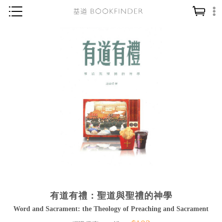
神學／教義
讀經／研經
聖經
信仰入門
教會歷史
靈修／禱告
信徒生活
教會事工
分齡牧養
有道有禮：聖道與聖禮的神學
社會／倫理
Word and Sacrament: the Theology of Preaching and Sacrament
哲學／宗教比較