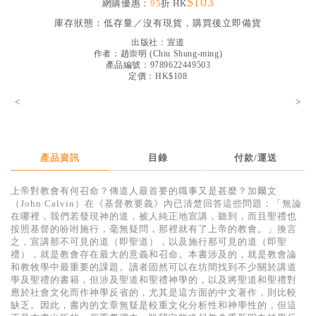
$103
網購優惠：
95
折 HK
見證／傳記
庫存狀態：
低存量／沒有現貨，購買後立即備貨
文藝／勵志
出版社：
宣道
作者：
趙崇明
(
Chiu Shung-ming
)
童書
產品編號：9789622449503
定價：HK$108
精選影音
<
>
其他
禮品專區
產品資訊
目錄
付款/運送
得獎作品推介
上帝對教會有何召命？傳道人最首要的職事又是甚麼？加爾文
暢銷榜
（John Calvin）在《基督教要義》內已清楚回答這些問題：「無論
在哪裡，我們若發現神的道，被人純正地宣講，聽到，而且聖禮也
中文二手書
按照基督的吩咐施行，毫無疑問，那裡就有了上帝的教會。」換言
之，宣講那不可見的道（即聖道），以及施行那可見的道（即聖
英文二手書
禮），就是教會存在最大的意義和召命。本書涉及的，就是教會論
和教牧學中最重要的課題。讀者固然可以在坊間找到不少關於講道
精選英文書
學及聖禮的書籍，但涉及聖道和聖禮神學的，以及將聖道和聖禮對
應於社會文化而作神學反省的，尤其是這方面的中文著作，則比較
電子書
缺乏。因此，書內的文章無疑是較重文化分析性和神學性的，但這