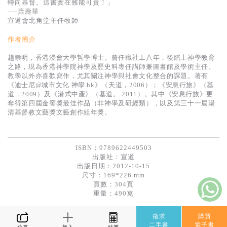
轉向基督。這書實在難能可貴！」
──蕭壽華
宣道會北角堂主任牧師
作者簡介
趙崇明，香港浸會大學哲學博士。曾任職社工八年，後踏上神學教育
之路，現為香港神學院神學及歷史科專任講師兼圖書館及學術主任。
教學以外亦喜歡寫作，尤其關注神學與社會文化整合的課題。著有
《迪士尼@城市文化.神學.hk》（天道，2006）；《安息行旅》（基
道，2009）及《港式中產》（基道。 2011）。其中《安息行旅》更
奪得第四屆金窖獎最佳作品（非神學及研經類），以及第三十一屆湯
清基督教文藝獎文藝創作組年獎。
ISBN：9789622449503
出版社：
宣道
出版日期：2012-10-15
尺寸：169*226 mm
頁數：304頁
重量：490克
徵求
購買
二手書
電子書