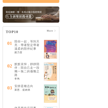
More
TOP10
陪你一起，等到天
01
亮：帶著堅定帶著
溫柔的陪伴紀事
羅乃萱
默默哀悼，靜靜陪
02
伴：陪自己走一段
獨一無二的傷慟之
路
李雋
安靜是種志向
03
萊恩．提納第