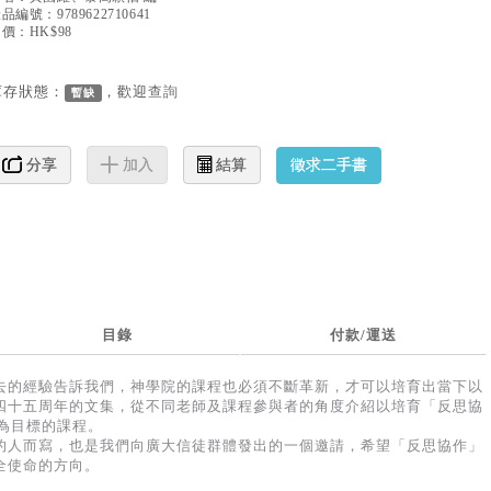
產品編號：
9789622710641
價：HK$98
庫存狀態：
，歡迎
查詢
暫缺
徵求二手書
分享
加入
結算
目錄
付款/運送
去的經驗告訴我們，神學院的課程也必須不斷革新，才可以培育出當下以
四十五周年的文集，從不同老師及課程參與者的角度介紹以培育「反思協
ors）為目標的課程。
的人而寫，也是我們向廣大信徒群體發出的一個邀請，希望「反思協作」
全使命的方向。