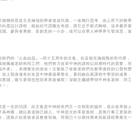
於個獨研思並主見極強的學者達成共識，一改獨行思考、由上而下的教學
的向度設計課程，能如此可謂幾近奇蹟，因它近乎範式轉移。這本書所展
實踐。參與者勇敢、富創意的一小步，或可以在華人神學界引發深思，進
老師們的『心血結晶』─四十五周年的文集。在這個充滿挑戰的世代裡，
我很佩服老師和同工們，他們努力改革中神的課程以回應時代的需要，培
協作者』，承擔整全的使命！文集除了收集老師們在教學過程的心聲和歷
，加上我身邊有好友是中神應屆畢業生，看到她在新課程中學習的成果，
和實踐，吸引著我也想回來再進修呢！深願主繼續帶領中神各老師、同工
台！」
卻是一生的功課。此文集是中神師長們又一次精彩的協作，道出改革路上
求為神國，續以真道鑄己鑄人。中神是次的革新進程，是推行事工更新的
外，謹推介給眾牧者及教會領袖。而我已十分期待將來與新課程畢業生一