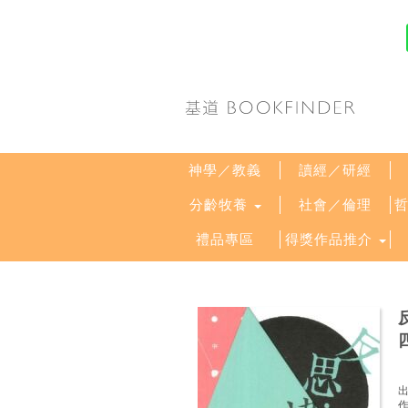
神學／教義
讀經／研經
分齡牧養
社會／倫理
禮品專區
得獎作品推介