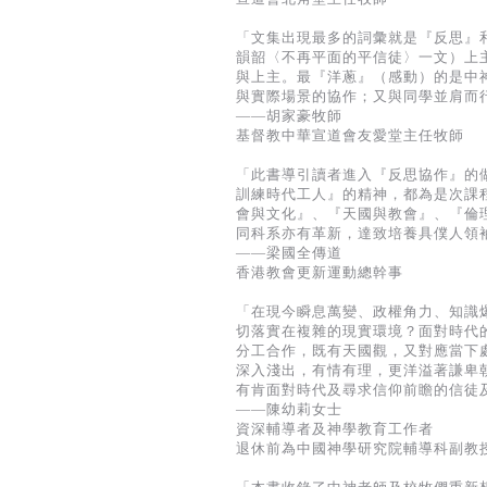
「文集出現最多的詞彙就是『反思』
韻韶〈不再平面的平信徒〉一文）上
與上主。最『洋蔥』（感動）的是中
與實際場景的協作；又與同學並肩而
——胡家豪牧師
基督教中華宣道會友愛堂主任牧師
「此書導引讀者進入『反思協作』的
訓練時代工人』的精神，都為是次課
會與文化』、『天國與教會』、『倫
同科系亦有革新，達致培養具僕人領
——梁國全傳道
香港教會更新運動總幹事
「在現今瞬息萬變、政權角力、知識
切落實在複雜的現實環境？面對時代
分工合作，既有天國觀，又對應當下
深入淺出，有情有理，更洋溢著謙卑
有肯面對時代及尋求信仰前瞻的信徒
——陳幼莉女士
資深輔導者及神學教育工作者
退休前為中國神學研究院輔導科副教