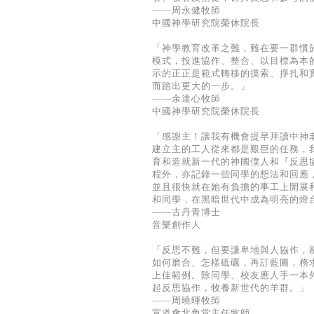
——周永健牧師
中國神學研究院榮休院長
「神學教育改革之難，難在要一群慣
模式，投進協作、整合、以目標為本
示的正正是範式轉移的摸索、掙扎和
而踏出更大的一步。」
——余達心牧師
中國神學研究院榮休院長
「感謝主！讓我有機會提早拜讀中神
建立主的工人從來都是艱巨的任務，
育和造就新一代的神國僕人和『反思
程外，亦記錄一些同學的想法和回應
並且很快就在她有負擔的事工上開展
和同學，在黑暗世代中成為明亮的燈
——古丹青博士
音樂創作人
「反思不難，但要謙卑地與人協作，
如何磨合、怎樣砥礪，再訂藍圖，務
上佳範例。除同學、校友應人手一本
起反思協作，牧養新世代的羊群。」
——周曉暉牧師
宣道會北角堂主任牧師