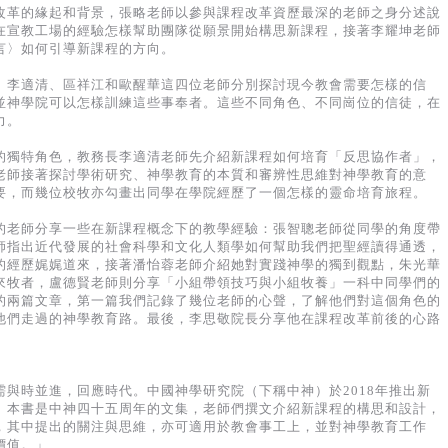
改革的緣起和背景，張略老師以參與課程改革資歷最深的老師之身分述說
在宣教工場的經驗怎樣幫助團隊從願景開始構思新課程，接著李耀坤老師
言〉如何引導新課程的方向。
、李適清、區祥江和歐醒華這四位老師分別探討現今教會需要怎樣的信
並神學院可以怎樣訓練這些事奉者。這些不同角色、不同崗位的信徒，在
力。
的獨特角色，教務長李適清老師先介紹新課程如何培育「反思協作者」，
老師接著探討學術研究、神學教育的本質和審辨性思維對神學教育的意
要，而幾位校牧亦勾畫出同學在學院經歷了一個怎樣的靈命培育旅程。
的老師分享一些在新課程概念下的教學經驗：張智聰老師從同學的角度帶
師指出近代發展的社會科學和文化人類學如何幫助我們把聖經讀得通透，
的經歷娓娓道來，接著潘怡蓉老師介紹她對實踐神學的獨到觀點，朱光華
來牧者，盧德賢老師則分享「小組帶領技巧與小組牧養」一科中同學們的
的兩篇文章，第一篇我們記錄了幾位老師的心聲，了解他們對這個角色的
他們走過的神學教育路。最後，李思敬院長分享他在課程改革前後的心路
與時並進，回應時代。中國神學研究院（下稱中神）於2018年推出新
。本書是中神四十五周年的文集，老師們撰文介紹新課程的構思和設計，
，其中提出的關注與思維，亦可適用於教會事工上，並對神學教育工作
價值。」