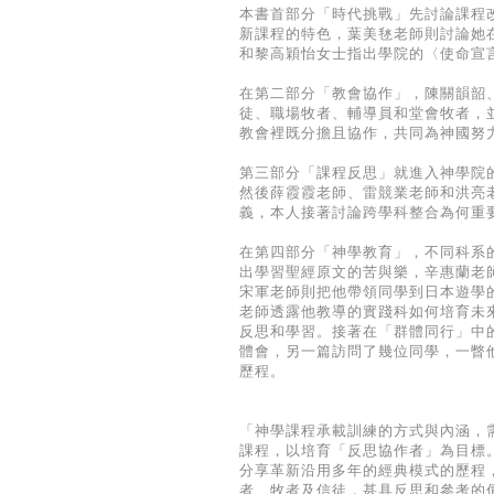
本書首部分「時代挑戰」先討論課程
新課程的特色，葉美㲑老師則討論她
和黎高穎怡女士指出學院的〈使命宣
在第二部分「教會協作」，陳關韻韶
徒、職場牧者、輔導員和堂會牧者，
教會裡既分擔且協作，共同為神國努
第三部分「課程反思」就進入神學院
然後薛霞霞老師、雷競業老師和洪亮
義，本人接著討論跨學科整合為何重
在第四部分「神學教育」，不同科系
出學習聖經原文的苦與樂，辛惠蘭老
宋軍老師則把他帶領同學到日本遊學
老師透露他教導的實踐科如何培育未
反思和學習。接著在「群體同行」中
體會，另一篇訪問了幾位同學，一瞥
歷程。
「神學課程承載訓練的方式與內涵，需
課程，以培育「反思協作者」為目標
分享革新沿用多年的經典模式的歷程
者、牧者及信徒，甚具反思和參考的