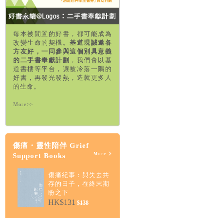
每本被閒置的好書，都可能成為
改變生命的契機。
基道現誠邀各
方友好，一同參與這個別具意義
的二手書奉獻計劃
，我們會以基
道書樓等平台，讓被冷落一隅的
好書，再發光發熱，造就更多人
的生命。
More>>
傷痛・靈性陪伴 Grief
More
Support Books
傷痛紀事：與失去共
存的日子，在終末期
盼之下
HK$131
$138