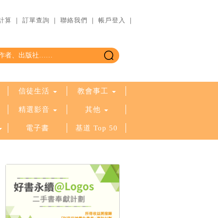
計算
｜
訂單查詢
｜
聯絡我們
｜
帳戶登入
｜
信徒生活
教會事工
精選影音
其他
電子書
基道 Top 50