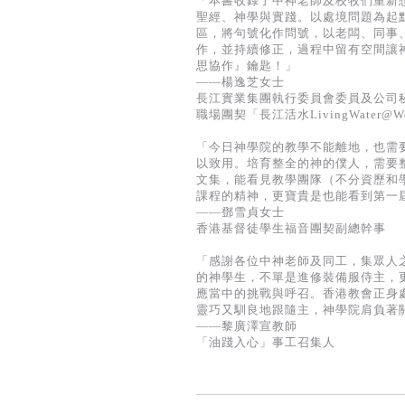
「本書收錄了中神老師及校牧們重新
聖經、神學與實踐。以處境問題為起
區，將句號化作問號，以老闆、同事
作，並持續修正，過程中留有空間讓
思協作』鑰匙！」
——楊逸芝女士
長江實業集團執行委員會委員及公司
職場團契「長江活水LivingWater@W
「今日神學院的教學不能離地，也需
以致用。培育整全的神的僕人，需要
文集，能看見教學團隊（不分資歷和
課程的精神，更寶貴是也能看到第一
——鄧雪貞女士
香港基督徒學生福音團契副總幹事
「感謝各位中神老師及同工，集眾人
的神學生，不單是進修裝備服侍主，
應當中的挑戰與呼召。香港教會正身
靈巧又馴良地跟隨主，神學院肩負著
——黎廣澤宣教師
「油踐入心」事工召集人