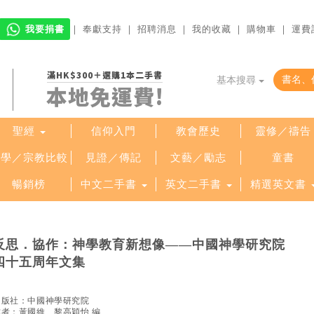
我要捐書
｜
奉獻支持
｜
招聘消息
｜
我的收藏
｜
購物車
｜
運費
滿HK$300＋選購1本二手書
基本搜尋
本地免運費!
聖經
信仰入門
教會歷史
靈修／禱告
哲學／宗教比較
見證／傳記
文藝／勵志
童書
暢銷榜
中文二手書
英文二手書
精選英文書
反思．協作：神學教育新想像——中國神學研究院
四十五周年文集
出版社：
中國神學研究院
作者：
黃國維、黎高穎怡 編