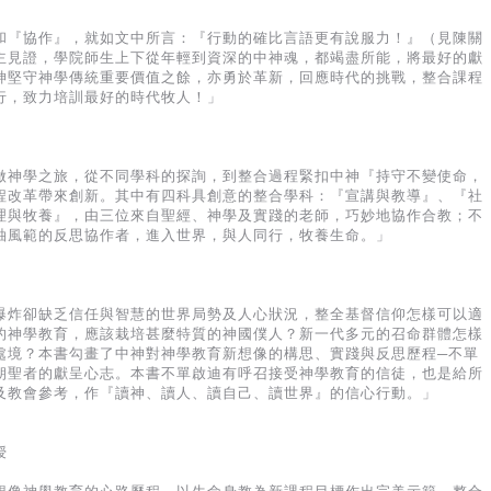
和『協作』，就如文中所言：『行動的確比言語更有說服力！』（見陳關
主見證，學院師生上下從年輕到資深的中神魂，都竭盡所能，將最好的獻
神堅守神學傳統重要價值之餘，亦勇於革新，回應時代的挑戰，整合課程
行，致力培訓最好的時代牧人！」
做神學之旅，從不同學科的探詢，到整合過程緊扣中神『持守不變使命，
程改革帶來創新。其中有四科具創意的整合學科：『宣講與教導』、『社
理與牧養』，由三位來自聖經、神學及實踐的老師，巧妙地協作合教；不
袖風範的反思協作者，進入世界，與人同行，牧養生命。」
爆炸卻缺乏信任與智慧的世界局勢及人心狀況，整全基督信仰怎樣可以適
的神學教育，應該栽培甚麼特質的神國僕人？新一代多元的召命群體怎樣
處境？本書勾畫了中神對神學教育新想像的構思、實踐與反思歷程─不單
朝聖者的獻呈心志。本書不單啟迪有呼召接受神學教育的信徒，也是給所
及教會參考，作『讀神、讀人、讀自己、讀世界』的信心行動。」
授