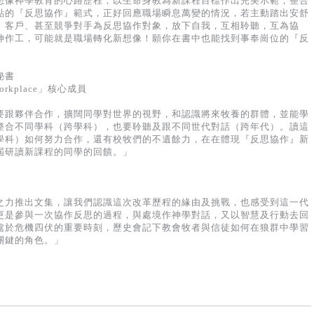
想像神學教育的心路歷程，以生命身教為新課程目標作出完美示範，整合
點的『反思協作』範式，正好回應職場瞬息萬變的情況，若主動踏出安舒
、客戶、甚至競爭對手為反思協作對象，放下自我，互相聆聽，互為協
神作工，可能就是職場轉化新想像！願你在書中也能找到事奉崗位的『反
秘書
orkplace」核心成員
要跟夥伴合作，擴闊同學對世界的視野，和認識將來牧養的群體，並能學
整合不同學科（跨學科），也要聆聽及跟不同世代對話（跨年代）。讀這
學科）如何努力合作，還有校牧們的不遺餘力，在在體現『反思協作』新
屆研讀新課程的同學的回饋。」
之力推出文集，讓我們認識這次改革歷程的緣由及挑戰，也感受到這一代
更是參與一次協作反思的過程，與處境作神學對話，又以智慧及行動去回
處於危機四伏的重要時刻，歷史會記下教會牧者與信徒如何在狼群中學習
關鍵的角色。」