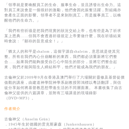
基道 Top 50
「領導就是要喚醒員工的生命、服事生命，並且誘發出生命力。這
對員工來說會是一個很好的激勵，他們會因此振奮活躍，對組織亦
會產生正面的影響。領導者不是來剝削員工，而是服事員工，以喚
醒他們的生命力。」
「我們有些祈禱是把我們現實的狀況交給上帝，也有些是為了祈求
某上恩典……但我不會透過祈禱規定上帝要做什麼，我在祈禱結束
時會說：『願祢的旨意成全！』」
「猶太人的和平是shalom，這個字源自shaleim，意思就是使其完
整。所有在我們內心分崩離析的東西，我們都必須重新將它們整
合……如果我們能夠接受自己心中陌生的部分，並將它們整合起
來，我們才能與陌生人締結和平，他們才能成為我們的朋友。」
古倫神父於2009年9月在香港及澳門舉行了六場關於靈修及基督徒價
值觀的講座，由建道神學院神學系副教授郭鴻標以粵語翻譯，與信
徒分享如何將基督教思想帶進生活的不同層面裏。 本書收集了由古
倫神父提供的六篇講章，並附有三場講道的現場錄影
（DVD+MP3）。
作者簡介
古倫神父（Anselm Grün）
．1945年生於德國的雲克斯豪森（Junkershausen）