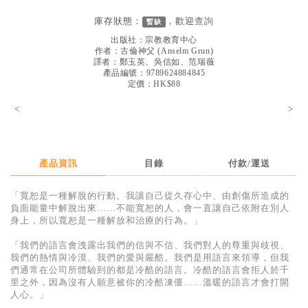
見證／傳記
庫存狀態：
，歡迎
查詢
暫缺
文藝／勵志
出版社：
宗教教育中心
作者：
古倫神父
(
Anselm Grun
)
童書
譯者：
鄭玉英、吳信如、范瑞薇
產品編號：9789624884845
定價：HK$88
精選影音
<
>
其他
禮品專區
得獎作品推介
產品資訊
目錄
付款/運送
暢銷榜
「寬恕是一種解脫的行動。我讓自己從久存心中、由創傷所造成的
負面能量中解脫出來……不能寬恕的人，會一直讓自己依附在別人
中文二手書
身上，所以寬恕是一種解放和治療的行為。」
英文二手書
「我們的語言會洩露出我們的信與不信、我們對人的尊重與歧視、
我們的熱情與冷漠、我們的愛與嚴酷。我們是用語言來領導，但我
精選英文書
們通常在公司所體驗到的都是冷酷的語言。冷酷的語言會拒人於千
里之外，因為沒有人願意被你的冷酷凍僵……溫暖的語言才會打開
電子書
人心。」