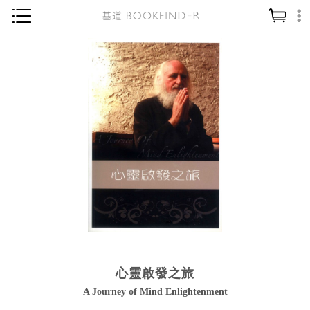
神學／教義
讀經／研經
聖經
信仰入門
教會歷史
靈修／禱告
信徒生活
教會事工
分齡牧養
心靈啟發之旅
社會／倫理
A Journey of Mind Enlightenment
哲學／宗教比較