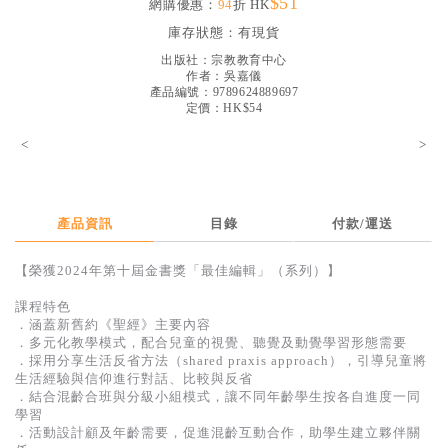
$51
網購優惠：
94
折 HK
見證／傳記
庫存狀態：
有現貨
文藝／勵志
出版社：
宗教教育中心
作者：
吳嘉儀
童書
產品編號：9789624889697
定價：HK$54
精選影音
<
>
其他
禮品專區
產品資訊
目錄
付款/運送
得獎作品推介
【榮獲2024年第十屆金書獎「最佳編輯」（系列）】
暢銷榜
課程特色
中文二手書
．涵蓋新舊約《聖經》主要內容
．多元化教學模式，配合兒童的視覺、聽覺及動覺學習形態需要
英文二手書
．採用分享生活反省方法（shared praxis approach），引導兒童將
生活經驗與信仰進行對話、比較與反省
精選英文書
．結合混齡合班與分級小組模式，讓不同年齡學生按各自進度一同
學習
電子書
．活動設計顧及年齡需要，促進混齡互動合作，助學生建立夥伴關