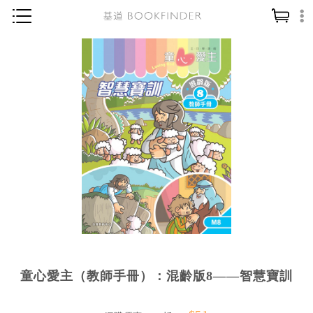
神學／教義
讀經／研經
聖經
信仰入門
教會歷史
靈修／禱告
信徒生活
教會事工
分齡牧養
童心愛主（教師手冊）：混齡版8——智慧寶訓
社會／倫理
哲學／宗教比較