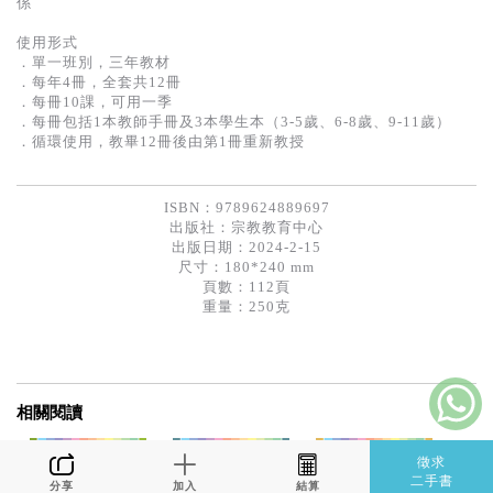
係
基道 Top 50
使用形式
．單一班別，三年教材
．每年4冊，全套共12冊
．每冊10課，可用一季
．每冊包括1本教師手冊及3本學生本（3-5歲、6-8歲、9-11歲）
．循環使用，教畢12冊後由第1冊重新教授
ISBN：9789624889697
出版社：
宗教教育中心
出版日期：2024-2-15
尺寸：180*240 mm
頁數：112頁
重量：250克
相關閱讀
徵求
二手書
分享
加入
結算