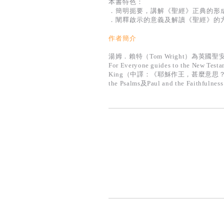
本書特色：
．簡明扼要，講解《聖經》正典的形
．闡釋啟示的意義及解讀《聖經》的
作者簡介
湯姆．賴特（Tom Wright）為
For Everyone guides to the Ne
King（中譯：《耶穌作王，甚麼意思？跟着賴特重
the Psalms及Paul and the Faithfulnes