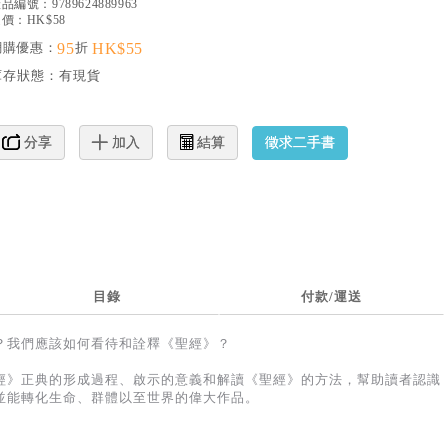
產品編號：
9789624889963
價：HK$58
網購優惠：
95
折
HK$55
庫存狀態：
有現貨
徵求二手書
分享
加入
結算
目錄
付款/運送
？我們應該如何看待和詮釋《聖經》？
經》正典的形成過程、啟示的意義和解讀《聖經》的方法，幫助讀者認識
並能轉化生命、群體以至世界的偉大作品。