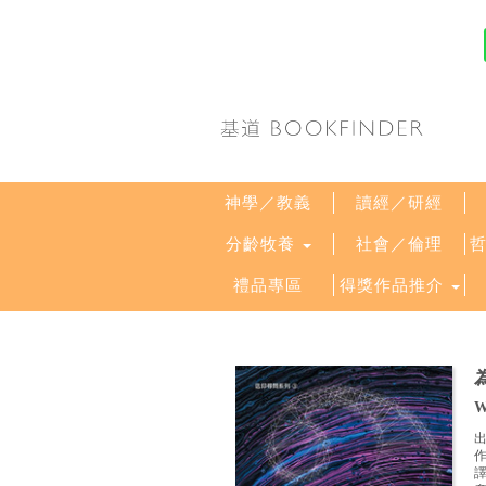
神學／教義
讀經／研經
分齡牧養
社會／倫理
禮品專區
得獎作品推介
W