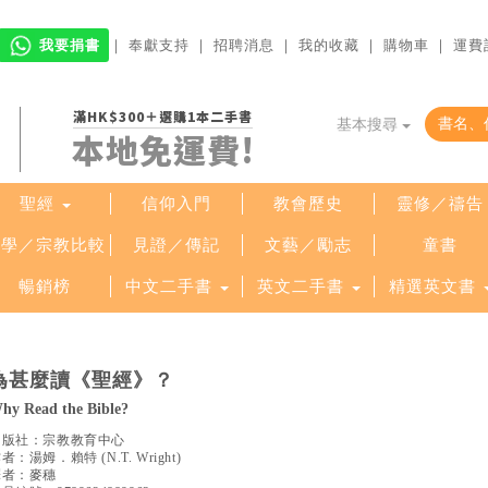
我要捐書
｜
奉獻支持
｜
招聘消息
｜
我的收藏
｜
購物車
｜
運費
滿HK$300＋選購1本二手書
基本搜尋
本地免運費!
聖經
信仰入門
教會歷史
靈修／禱告
哲學／宗教比較
見證／傳記
文藝／勵志
童書
暢銷榜
中文二手書
英文二手書
精選英文書
為甚麼讀《聖經》？
hy Read the Bible?
出版社：
宗教教育中心
作者：
湯姆．賴特
(
N.T. Wright
)
譯者：
麥穗