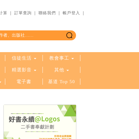
計算
｜
訂單查詢
｜
聯絡我們
｜
帳戶登入
｜
信徒生活
教會事工
精選影音
其他
電子書
基道 Top 50