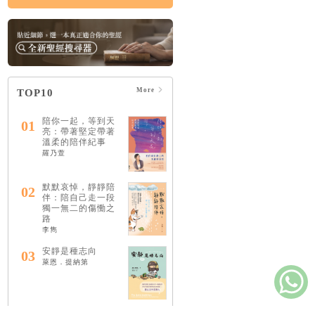
More
TOP10
陪你一起，等到天
01
亮：帶著堅定帶著
溫柔的陪伴紀事
羅乃萱
默默哀悼，靜靜陪
02
伴：陪自己走一段
獨一無二的傷慟之
路
李雋
安靜是種志向
03
萊恩．提納第