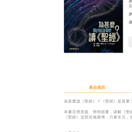
定
產品資訊
為甚麼讀《聖經》？《聖經》是甚麼
本書言簡意賅、簡明扼要，講解《聖
《聖經》這部浩瀚廣博、力量非凡，