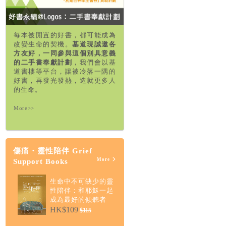
每本被閒置的好書，都可能成為
改變生命的契機。
基道現誠邀各
方友好，一同參與這個別具意義
的二手書奉獻計劃
，我們會以基
道書樓等平台，讓被冷落一隅的
好書，再發光發熱，造就更多人
的生命。
More>>
傷痛・靈性陪伴 Grief
More
Support Books
生命中不可缺少的靈
性陪伴：和耶穌一起
成為最好的傾聽者
HK$109
$115