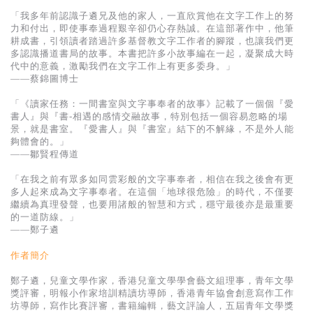
「我多年前認識子遴兄及他的家人，一直欣賞他在文字工作上的努
力和付出，即使事奉過程艱辛卻仍心存熱誠。在這部著作中，他筆
耕成書，引領讀者踏過許多基督教文字工作者的腳蹤，也讓我們更
多認識播道書局的故事。本書把許多小故事編在一起，凝聚成大時
代中的意義，激勵我們在文字工作上有更多委身。」
——蔡錦圖博士
「《讀家任務：一間書室與文字事奉者的故事》記載了一個個『愛
書人』與『書-相遇的感情交融故事，特別包括一個容易忽略的場
景，就是書室。『愛書人』與『書室』結下的不解緣，不是外人能
夠體會的。」
——鄒賢程傳道
「在我之前有眾多如同雲彩般的文字事奉者，相信在我之後會有更
多人起來成為文字事奉者。在這個「地球很危險」的時代，不僅要
繼續為真理發聲，也要用諸般的智慧和方式，穩守最後亦是最重要
的一道防線。」
——鄭子遴
作者簡介
鄭子遴，兒童文學作家，香港兒童文學學會藝文組理事，青年文學
獎評審，明報小作家培訓精讀坊導師，香港青年協會創意寫作工作
坊導師，寫作比賽評審，書籍編輯，藝文評論人，五屆青年文學獎