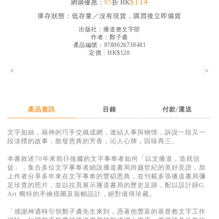
$114
網購優惠：
95
折 HK
見證／傳記
庫存狀態：
低存量／沒有現貨，購買後立即備貨
文藝／勵志
出版社：
播道會文字部
作者：
鄭子遴
童書
產品編號：9789626738481
定價：HK$120
精選影音
<
>
其他
禮品專區
產品資訊
目錄
付款/運送
得獎作品推介
文字如絲，藉神的巧手交織成網，連結人事與物情，訴說一段又一
暢銷榜
段淡樸的故事，散發恩典的芳香，沁人心脾，回味再三。
中文二手書
本書敘述70年來前仆後繼的文字事奉者如何「以文播道，造就信
徒」，集合多位文字事奉者細說播道書局跨越世紀的美好見證，加
英文二手書
上作者分享多年來在文字事奉的豐碩恩典，並刊載多張播道書局彌
足珍貴的照片，並以拉頁展示播道書局的歷史足跡，配以設計師G.
精選英文書
Art 獨特的手繪插圖及裝幀設計，絕對值得珍藏。
電子書
「感謝神適時引領鄭子遴先生來到，憑著他豐富的基督教文字工作