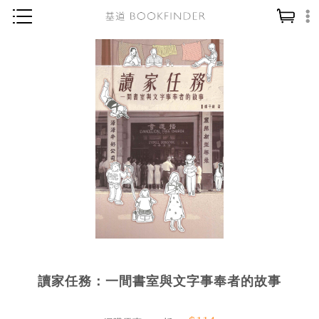
神學／教義
讀經／研經
聖經
信仰入門
教會歷史
靈修／禱告
信徒生活
教會事工
分齡牧養
讀家任務：一間書室與文字事奉者的故事
社會／倫理
哲學／宗教比較