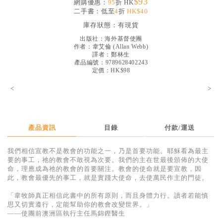
$93
網購優惠：
95
折 HK
見證／傳記
二手書：低至
4
折
HK$40
庫存狀態：
有現貨
文藝／勵志
出版社：
海外基督使團
童書
作者：
韋艾倫
(
Allan Webb
)
譯者：
鄭林生
精選影音
產品編號：9789628402243
定價：HK$98
其他
<
>
禮品專區
得獎作品推介
產品資訊
目錄
付款/運送
暢銷榜
我們相信宣教不是教會的功能之一，乃是首要功能。耶穌看為最主
中文二手書
要的事工，祂的教會不敢視為次要。我們的主在世最後頒佈的大使
命，理應成為祂的教會的首要關注。教會的使命就是要宣教，因
英文二手書
此，教會最優先的事工，就是實踐大使命，去使萬民作主的門徒。
精選英文書
「韋牧師真正相信此書中的所有原則，而且身體力行。讀者若能慎
思又切實遵行，定能幫助你的教會改變世界。」
電子書
——使團前澳洲區執行主任馬錦鏗醫生