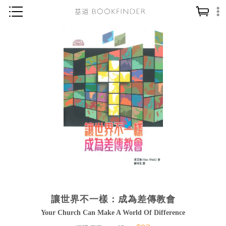
神學／教義
讀經／研經
聖經
信仰入門
教會歷史
靈修／禱告
信徒生活
教會事工
分齡牧養
讓世界不一樣：成為差傳教會
社會／倫理
Your Church Can Make A World Of Difference
哲學／宗教比較