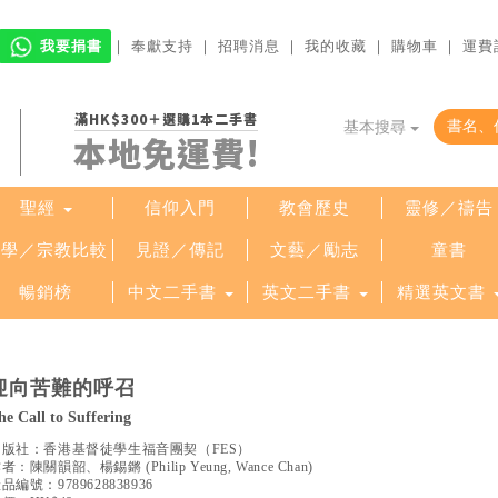
我要捐書
｜
奉獻支持
｜
招聘消息
｜
我的收藏
｜
購物車
｜
運費
滿HK$300＋選購1本二手書
基本搜尋
本地免運費!
聖經
信仰入門
教會歷史
靈修／禱告
哲學／宗教比較
見證／傳記
文藝／勵志
童書
暢銷榜
中文二手書
英文二手書
精選英文書
迎向苦難的呼召
he Call to Suffering
出版社：
香港基督徒學生福音團契（FES）
作者：
陳關韻韶、楊錫鏘
(
Philip Yeung, Wance Chan
)
產品編號：
9789628838936