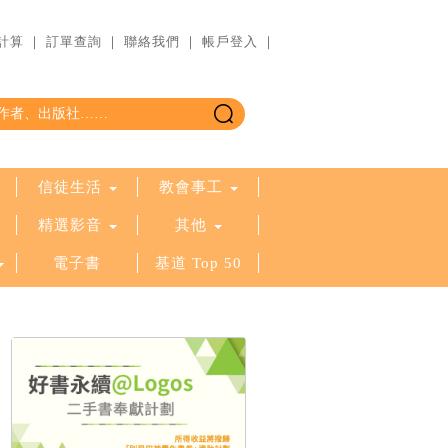
計算
｜
訂單查詢
｜
聯絡我們
｜
帳戶登入
｜
信徒生活
教會事工
精選影音
其他
電子書
基道 Top 50