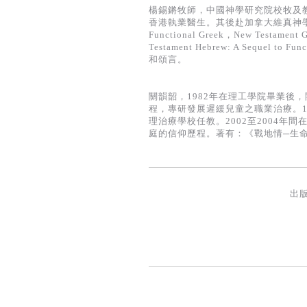
楊錫鏘牧師，中國神學研究院校牧及教
香港執業醫生。其後赴加拿大維真神
Functional Greek，New Testament G
Testament Hebrew: A Sequ
和頌言。
關韻韶，1982年在理工學院畢業後
程，專研發展遲緩兒童之職業治療。1
理治療學校任教。2002至2004
庭的信仰歷程。著有：《戰地情─生
出