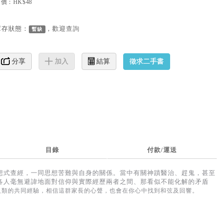
價：HK$48
庫存狀態：
，歡迎
查詢
暫缺
徵求二手書
分享
加入
結算
目錄
付款/運送
想式查經，一同思想苦難與自身的關係。當中有關神蹟醫治、趕鬼，甚至
各人毫無避諱地面對信仰與實際經歷兩者之間、那看似不能化解的矛盾
人類的共同經驗，相信這群家長的心聲，也會在你心中找到和弦及回響。