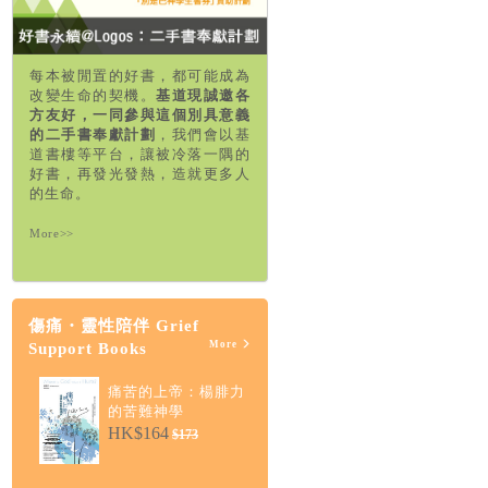
每本被閒置的好書，都可能成為
改變生命的契機。
基道現誠邀各
方友好，一同參與這個別具意義
的二手書奉獻計劃
，我們會以基
道書樓等平台，讓被冷落一隅的
好書，再發光發熱，造就更多人
的生命。
More>>
傷痛・靈性陪伴 Grief
More
Support Books
痛苦的上帝：楊腓力
的苦難神學
HK$164
$173