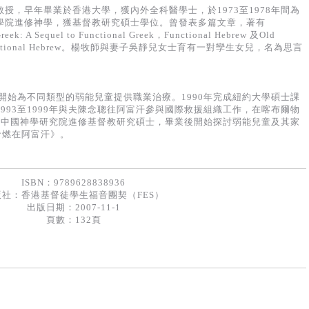
授，早年畢業於香港大學，獲內外全科醫學士，於1973至1978年間為
學院進修神學，獲基督教研究碩士學位。曾發表多篇文章，著有
reek: A Sequel to Functional Greek，Functional Hebrew 及Old
el to Functional Hebrew。楊牧師與妻子吳靜兒女士育有一對孿生女兒，名為思言
，開始為不同類型的弱能兒童提供職業治療。1990年完成紐約大學碩士課
993至1999年與夫陳念聰往阿富汗參與國際救援組織工作，在喀布爾物
年間在中國神學研究院進修基督教研究碩士，畢業後開始探討弱能兒童及其家
命燃在阿富汗》。
ISBN：9789628838936
版社：
香港基督徒學生福音團契（FES）
出版日期：2007-11-1
頁數：132頁