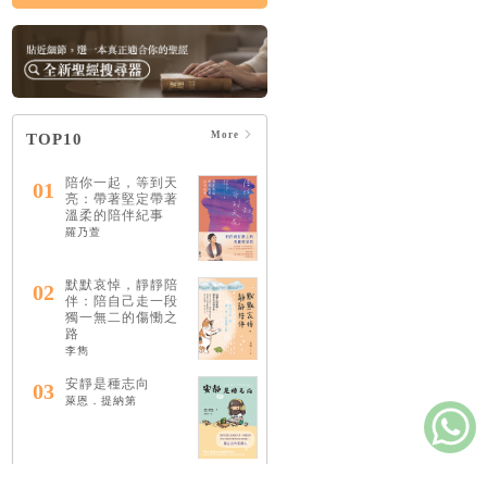
More
TOP10
陪你一起，等到天
01
亮：帶著堅定帶著
溫柔的陪伴紀事
羅乃萱
默默哀悼，靜靜陪
02
伴：陪自己走一段
獨一無二的傷慟之
路
李雋
安靜是種志向
03
萊恩．提納第
做基督徒這回事