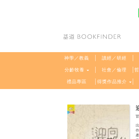
神學／教義
讀經／研經
分齡牧養
社會／倫理
禮品專區
得獎作品推介
T