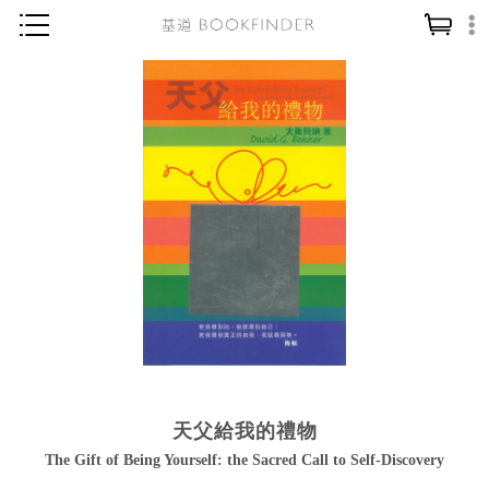
神學／教義
讀經／研經
聖經
信仰入門
教會歷史
靈修／禱告
信徒生活
教會事工
分齡牧養
天父給我的禮物
社會／倫理
The Gift of Being Yourself: the Sacred Call to Self-Discovery
哲學／宗教比較