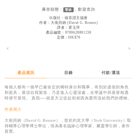
見證／傳記
庫存狀態：
，歡迎
查詢
暫缺
文藝／勵志
出版社：
福音證主協會
作者：
大衛貝納
(
David G. Benner
)
童書
譯者：
霍玉萍
產品編號：9789628891238
定價：HK$78
精選影音
<
>
其他
禮品專區
得獎作品推介
產品資訊
目錄
付款/運送
暢銷榜
每個人都有一個早已被命定的獨特身分和職事，有別於虛假的角色
和面具，毋須自我製造，乃是進入心靈深處，在寧謐中與基督相遇
中文二手書
時便可發現。 真我──就是天父從起初就因為愛而送給我們的禮物。
英文二手書
作者簡介
精選英文書
大衛貝納（David G. Benner），曾於約克大學（York University）取
得輔導心理學博士學位，現為著名臨牀心理學家、屬靈導引師，著作
電子書
甚豐。