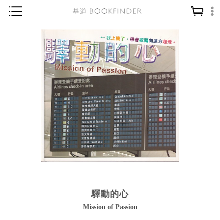
神學／教義
讀經／研經
聖經
信仰入門
教會歷史
靈修／禱告
信徒生活
教會事工
分齡牧養
驛動的心
社會／倫理
Mission of Passion
哲學／宗教比較