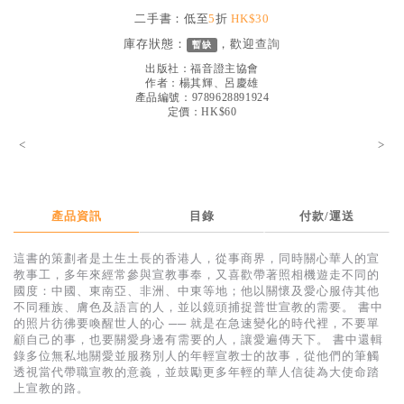
見證／傳記
二手書：低至
5
折
HK$30
庫存狀態：
，歡迎
查詢
暫缺
文藝／勵志
出版社：
福音證主協會
童書
作者：
楊其輝、呂慶雄
產品編號：9789628891924
定價：HK$60
精選影音
<
>
其他
禮品專區
得獎作品推介
產品資訊
目錄
付款/運送
暢銷榜
這書的策劃者是土生土長的香港人，從事商界，同時關心華人的宣
教事工，多年來經常參與宣教事奉，又喜歡帶著照相機遊走不同的
中文二手書
國度：中國、東南亞、非洲、中東等地；他以關懷及愛心服侍其他
不同種族、膚色及語言的人，並以鏡頭捕捉普世宣教的需要。 書中
英文二手書
的照片彷彿要喚醒世人的心 ── 就是在急速變化的時代裡，不要單
顧自己的事，也要關愛身邊有需要的人，讓愛遍傳天下。 書中還輯
精選英文書
錄多位無私地關愛並服務別人的年輕宣教士的故事，從他們的筆觸
透視當代帶職宣教的意義，並鼓勵更多年輕的華人信徒為大使命踏
電子書
上宣教的路。