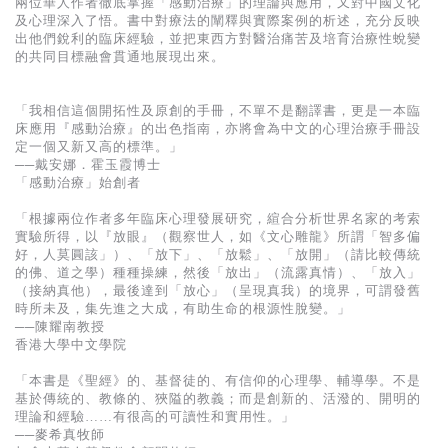
兩位華人作者徹底掌握「感動治療」的理論與應用，又對中國文化
基道 Top 50
及心理深入了悟。書中對療法的闡釋與實際案例的析述，充分反映
出他們銳利的臨床經驗，並把東西方對醫治痛苦及培育治療性蛻變
的共同目標融會貫通地展現出來。
「我相信這個開拓性及原創的手冊，不單不是翻譯書，更是一本臨
床應用『感動治療』的出色指南，亦將會為中文的心理治療手冊設
定一個又新又高的標準。」
──戴安娜．霍玉霞博士
「感動治療」始創者
「根據兩位作者多年臨床心理發展研究，縇合分析世界名家的考索
實驗所得，以『放眼』（觀察世人，如《文心雕龍》所謂「智多偏
好，人莫圓該」）、「放下」、「放鬆」、「放開」（請比較傳統
的佛、道之學）種種操練，然後「放出」（流露真情）、「放入」
（接納真他），最後達到「放心」（呈現真我）的境界，可謂發舊
時所未及，集先進之大成，有助生命的根源性脫變。」
──陳耀南教授
香港大學中文學院
「本書是《聖經》的、基督徒的、有信仰的心理學、輔導學。不是
基於傳統的、教條的、狹隘的教義；而是創新的、活潑的、開明的
理論和經驗……有很高的可讀性和實用性。」
──麥希真牧師