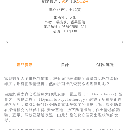
$124
網購優惠：
95
折 HK
見證／傳記
庫存狀態：
有現貨
文藝／勵志
出版社：
明風
作者：
楊兆前、張吳國儀
童書
產品編號：9789628911301
定價：HK$130
精選影音
<
>
其他
禮品專區
產品資訊
目錄
付款/運送
得獎作品推介
當您對某人某事感到憤恨，您有途徑表達嗎？還是為此感到羞恥、
暢銷榜
罪疚，唯有把激情壓抑，然而所期待的蛻變卻遙遙無期呢？
中文二手書
由紐約猶太裔心理治療大師戴安娜．霍玉霞（Dr. Diana Fosha）始
創之「感動治療」（Dynamic Psychotherapy）融通了多種學術傳
英文二手書
統的洞見，指引治療師跟受助者重建失落了的情感共鳴，讓受助者
在深情相交的關係中得?安全基地，放下防衛機制，作出情感的體
精選英文書
驗、宣示、調校及溝通表達，由此引發催化心理及生理狀態的蛻
變。
電子書