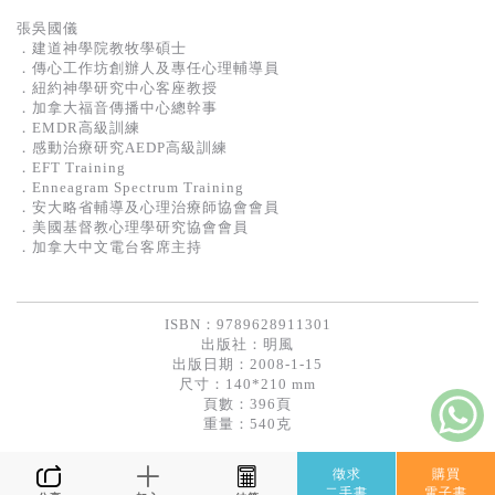
張吳國儀
．建道神學院教牧學碩士
．傳心工作坊創辦人及專任心理輔導員
．紐約神學研究中心客座教授
．加拿大福音傳播中心總幹事
．EMDR高級訓練
．感動治療研究AEDP高級訓練
．EFT Training
．Enneagram Spectrum Training
．安大略省輔導及心理治療師協會會員
．美國基督教心理學研究協會會員
．加拿大中文電台客席主持
ISBN：9789628911301
出版社：
明風
出版日期：2008-1-15
尺寸：140*210 mm
頁數：396頁
重量：540克
徵求
購買
二手書
電子書