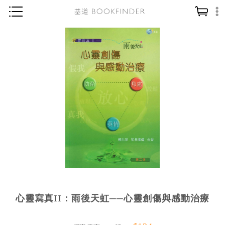
神學／教義
讀經／研經
聖經
信仰入門
教會歷史
靈修／禱告
信徒生活
教會事工
分齡牧養
心靈寫真II：雨後天虹──心靈創傷與感動治療
社會／倫理
哲學／宗教比較