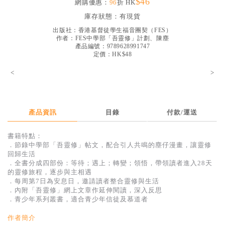
$46
網購優惠：
96
折 HK
見證／傳記
庫存狀態：
有現貨
文藝／勵志
出版社：
香港基督徒學生福音團契（FES）
作者：
FES中學部「吾靈修」計劃、陳塵
童書
產品編號：9789628991747
定價：HK$48
精選影音
<
>
其他
禮品專區
產品資訊
目錄
付款/運送
得獎作品推介
書籍特點：
暢銷榜
．節錄中學部「吾靈修」帖文，配合引人共鳴的塵仔漫畫，讓靈修
回歸生活
中文二手書
．全書分成四部份：等待；遇上；轉變；領悟，帶領讀者進入28天
的靈修旅程，逐步與主相遇
英文二手書
．每周第7日為安息日，邀請讀者整合靈修與生活
．內附「吾靈修」網上文章作延伸閱讀，深入反思
精選英文書
．青少年系列叢書，適合青少年信徒及慕道者
電子書
作者簡介