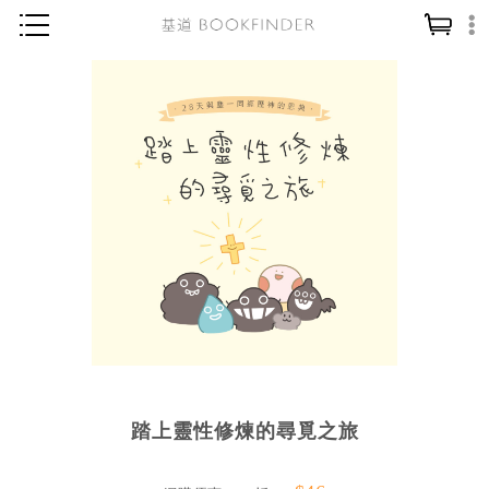
神學／教義
讀經／研經
聖經
信仰入門
教會歷史
靈修／禱告
信徒生活
教會事工
分齡牧養
踏上靈性修煉的尋覓之旅
社會／倫理
哲學／宗教比較