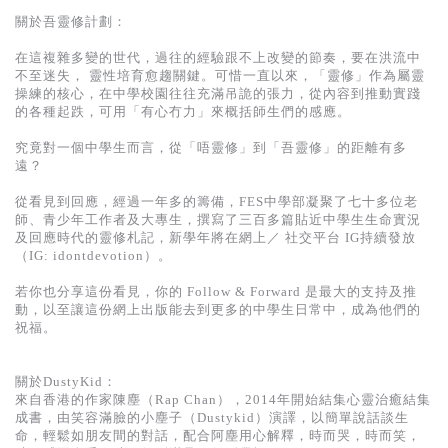
基道 Top 50
關於吾靈修計劃：
在這複雜多變的世代，過往的經驗跟不上改變的節奏，要在洪流中
不至迷失， 靈性培育愈趨關鍵。可惜一直以來，「靈修」作為屬靈
操練的核心，在中學校園往往充滿吊詭的張力，從內容到推動實踐
的各種起跌，可用「有心冇力」來概括師生們的感應。
究竟對一個中學生而言，從「唔靈修」到「吾靈修」的距離有多
遠？
從看見到回應，經過一年多的籌備，FES中學部凝聚了七十多位老
師、青少年工作者及大專生，撰寫了三百多篇貼近中學生生命實況
及回應時代的靈修札記，新學年將在網上／ 社交平台 IG持續發放
（IG: idontdevotion）。
若你也分享這份看見，你的 Follow & Forward 是最大的支持及推
動，以至讓這份網上出版能去到更多的中學生日常中，成為他們的
祝福。
關於DustyKid：
來自香港的作家陳塵（Rap Chan），2014年開始結集心靈治癒結集
成書，由笑容滿臉的小塵子（Dustykid）演譯，以簡單說話談生
命，輕鬆如朋友間的對話，配合阿塵用心解釋，時而哭，時而笑，