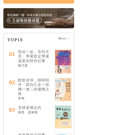
More
TOP10
陪你一起，等到天
01
亮：帶著堅定帶著
溫柔的陪伴紀事
羅乃萱
默默哀悼，靜靜陪
02
伴：陪自己走一段
獨一無二的傷慟之
路
李雋
安靜是種志向
03
萊恩．提納第