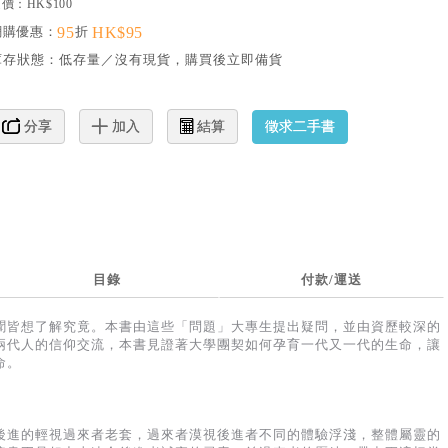
價：HK$100
網購優惠：
95
折
HK$95
庫存狀態：
低存量／沒有現貨，購買後立即備貨
徵求二手書
分享
加入
結算
目錄
付款/運送
聞皆想了解究竟。本書由這些「問題」大專生提出疑問，並由資歷較深的
兩代人的信仰交流，本書見證著大學團契如何孕育一代又一代的生命，讓
命。
後進的輕視過來者老套，過來者漠視後進者不同的體驗浮淺，整體屬靈的