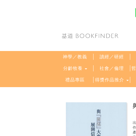
神學／教義
讀經／研經
分齡牧養
社會／倫理
禮品專區
得獎作品推介