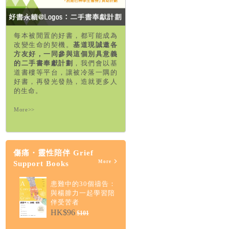
每本被閒置的好書，都可能成為
改變生命的契機。
基道現誠邀各
方友好，一同參與這個別具意義
的二手書奉獻計劃
，我們會以基
道書樓等平台，讓被冷落一隅的
好書，再發光發熱，造就更多人
的生命。
More>>
傷痛・靈性陪伴 Grief
More
Support Books
患難中的30個禱告：
與楊腓力一起學習陪
伴受苦者
HK$96
$101