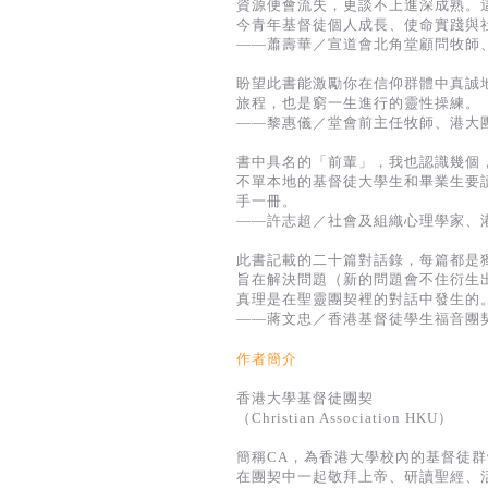
資源便會流失，更談不上進深成熟。
今青年基督徒個人成長、使命實踐與
——蕭壽華／宣道會北角堂顧問牧師、
盼望此書能激勵你在信仰群體中真誠
旅程，也是窮一生進行的靈性操練。
——黎惠儀／堂會前主任牧師、港大團
書中具名的「前輩」，我也認識幾個
不單本地的基督徒大學生和畢業生要
手一冊。
——許志超／社會及組織心理學家、港
此書記載的二十篇對話錄，每篇都是
旨在解決問題（新的問題會不住衍生
真理是在聖靈團契裡的對話中發生的
——蔣文忠／香港基督徒學生福音團
作者簡介
香港大學基督徒團契
（Christian Association HKU）
簡稱CA，為香港大學校內的基督徒
在團契中一起敬拜上帝、研讀聖經、