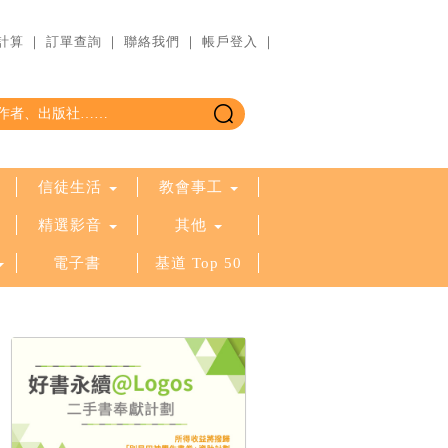
計算
｜
訂單查詢
｜
聯絡我們
｜
帳戶登入
｜
信徒生活
教會事工
精選影音
其他
電子書
基道 Top 50