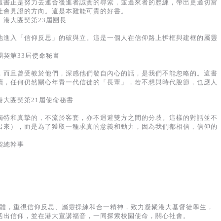
這書正是努力去連合後進者誠實的尋索，並過來者的歷練，帶出更適切當
社會見證的方向。這是本難能可貴的好書。
港大團契第23屆團長
地進入「信仰反思」的破與立。這是一個人在信仰路上拆框與建框的屬靈
契第33屆使命秘書
，而且曾受教於他們，深感他們發自內心的話，是我們不能忽略的。這書
讀，任何仍然關心年青一代信徒的「長輩」，若不想與時代脫節，也應人
大團契第21屆使命秘書
獨特和真摯的，不流於客套，亦不迴避雙方之間的分歧。這樣的對話並不
出來），而是為了獲取一種求真的意義和動力，因為我們都相信，信仰的
。
契總幹事
群體，重視信仰反思、屬靈操練和合一精神，致力凝聚港大基督徒學生，
活出信仰，並在港大宣講福音，一同探索校園使命，關心社會。