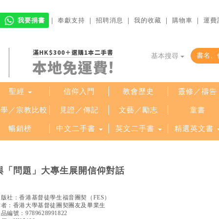
我要捐書
｜
奉獻支持
｜
招聘消息
｜
我的收藏
｜
購物車
｜
運費
滿HK$300＋選購1本二手書
基本搜尋
本地免運費!
聖經
信仰入門
教會歷史
靈修／禱告
哲學／宗教比較
見證／傳記
文藝／勵志
童書
暢銷榜
中文二手書
英文二手書
精選英文書
與「問題」大專生展開信仰對話
出版社：
香港基督徒學生福音團契（FES）
作者：
香港大學基督徒團契團友及畢業生
產品編號：
9789628991822