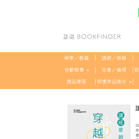
神學／教義
讀經／研經
分齡牧養
社會／倫理
禮品專區
得獎作品推介