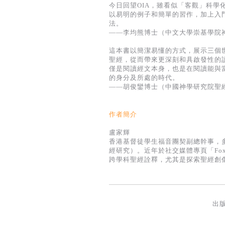
今日回望OIA，雖看似「客觀」科
以易明的例子和簡單的習作，加上入
法。
——李均熊博士（中文大學崇基學院
這本書以簡潔易懂的方式，展示三個
聖經，從而帶來更深刻和具啟發性的
僅是閱讀經文本身，也是在閱讀能與
的身分及所處的時代。
——胡俊鑾博士（中國神學研究院聖
作者簡介
盧家輝
香港基督徒學生福音團契副總幹事，
經研究）。近年於社交媒體專頁「F
跨學科聖經詮釋，尤其是探索聖經創
出