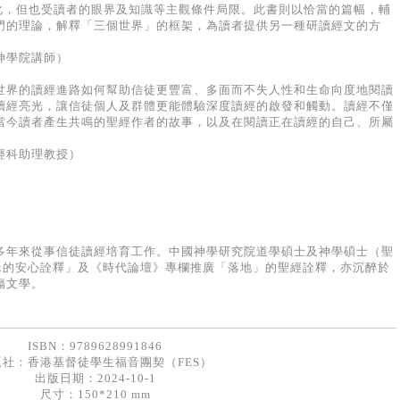
學化，但也受讀者的眼界及知識等主觀條件局限。此書則以恰當的篇幅，輔
門的理論，解釋「三個世界」的框架，為讀者提供另一種研讀經文的方
神學院講師）
世界的讀經進路如何幫助信徒更豐富、多面而不失人性和生命向度地閱讀
讀經亮光，讓信徒個人及群體更能體驗深度讀經的啟發和觸動。讀經不僅
當今讀者產生共鳴的聖經作者的故事，以及在閱讀正在讀經的自己、所屬
經科助理教授）
多年來從事信徒讀經培育工作。中國神學研究院道學碩士及神學碩士（聖
ox的安心詮釋」及《時代論壇》專欄推廣「落地」的聖經詮釋，亦沉醉於
傷文學。
ISBN：9789628991846
版社：
香港基督徒學生福音團契（FES）
出版日期：2024-10-1
尺寸：150*210 mm