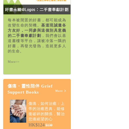
每本被閒置的好書，都可能成為
改變生命的契機。
基道現誠邀各
方友好，一同參與這個別具意義
的二手書奉獻計劃
，我們會以基
道書樓等平台，讓被冷落一隅的
好書，再發光發熱，造就更多人
的生命。
More>>
傷痛・靈性陪伴 Grief
More
Support Books
傷痛，如何治癒：上
帝的治癒恩典，能修
復破碎的關係，醫治
悲痛絕望的心
HK$124
$130