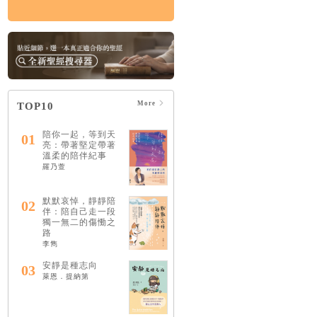
More
TOP10
陪你一起，等到天
01
亮：帶著堅定帶著
溫柔的陪伴紀事
羅乃萱
默默哀悼，靜靜陪
02
伴：陪自己走一段
獨一無二的傷慟之
路
李雋
安靜是種志向
03
萊恩．提納第