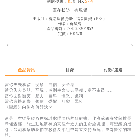
$74
網購優惠：
95
折 HK
見證／傳記
庫存狀態：
有現貨
文藝／勵志
出版社：
香港基督徒學生福音團契（FES）
作者：
蘇穎睿
童書
產品編號：9789628991952
定價：HK$78
精選影音
<
>
其他
禮品專區
產品資訊
目錄
付款/運送
得獎作品推介
當你失去和諧、安寧、自信、安全感……
暢銷榜
當你失去良朋、至親，感到生命失去平衡，身不由己……
當你面對衝突、壓力、自卑、憤怒、孤獨……
中文二手書
當你處於哀傷、焦慮、恐懼、抑鬱、罪疚……
《聖經》向你有何話說？
英文二手書
這是一本從聖經角度探討處理情緒的研經書。作者蘇穎睿牧師擅長
精選英文書
帶領查經，能生動地將神的真理帶進人的生命處境裡，藉聖經的指
引，鼓勵和幫助我們在教會及小組中建立支持系統，成為醫治的群
電子書
體。