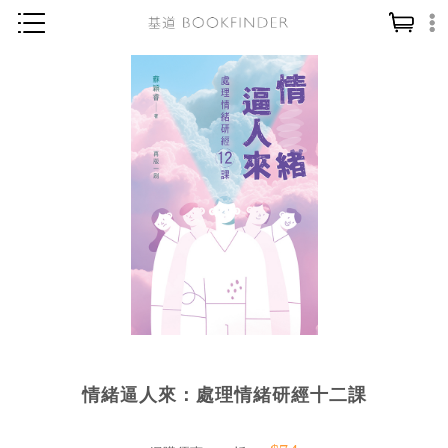
神學／教義
讀經／研經
聖經
信仰入門
教會歷史
靈修／禱告
信徒生活
教會事工
分齡牧養
情緒逼人來：處理情緒研經十二課
社會／倫理
哲學／宗教比較