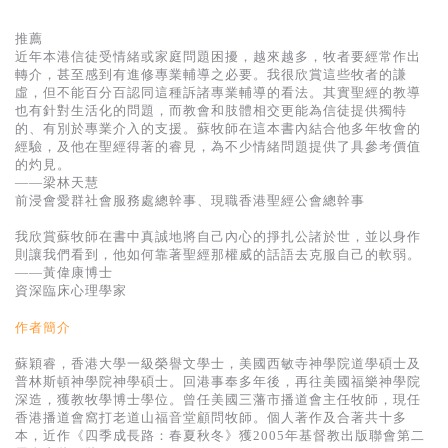
基道 Top 50
推薦
近年本港信徒受情緒或家庭問題困擾，越來越多，牧者要經常作出
轉介，甚至感到有進修專業輔導之必要。我很欣賞這些牧者的謙
虛，但不能百分百認同這種訴諸專業輔導的看法。其實聖經的教導
也有針對生活化的問題，而教會和肢體相交更能為信徒提供獨特
的、有別於專業介入的支援。蘇牧師在這本書內結合他多年牧會的
經驗，及他在聖經得著的睿見，為不少情緒問題提供了具參考價值
的灼見。
——梁林天慧
前浸會愛群社會服務處總幹事、現職香港聖經公會總幹事
我欣賞蘇牧師在書中真誠地將自己內心的掙扎公諸於世，並以身作
則讓我們看到，他如何靠著聖經那權威的話語去克服自己的軟弱。
——黃偉康博士
資深臨床心理學家
作者簡介
蘇穎睿，香港大學一級榮譽文學士，美國西敏寺神學院道學碩士及
普林斯頓神學院神學碩士。回港事奉多年後，再往美國福樂神學院
深造，獲教牧學博士學位。曾任美國三藩市播道會主任牧師，現任
香港播道會窩打老道山福音堂顧問牧師。個人著作及合著共十多
本，近作《四季成長路：春夏秋冬》獲2005年基督教出版聯會第二