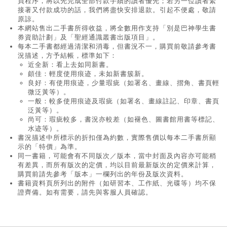
買程序，將以先完成全部付款手續的讀者優先；若另一位讀者緊
接著又付款成功的話，我們將盡快安排退款。引起不便處，敬請
原諒。
本網站售出二手書所得收益，將全數用作支持「別是巴神學生書
券資助計劃」及「聖經通識叢書出版項目」。
每本二手書都經過清潔和消毒，但書況不一，購買前敬請參考書
況描述，方予結帳，標準如下：
近全新：看上去如同新書。
頗佳：輕度使用痕迹，未如新書簇新。
良好：有使用痕迹，少量瑕疵（如署名、畫線、摺角、書頁輕
微泛黃等）。
一般：較多使用痕迹及瑕疵（如署名、畫線註記、印章、書頁
泛黃等）。
尚可：瑕疵較多，書況亦較差（如褪色、圖書館用書等標記、
水迹等）。
書況描述中所標示的折扣僅為約數，實際售價以每本二手書所顯
示的「特價」為準。
同一書籍，可能會有不同版次／版本，當中封面及內容亦可能稍
有差異，而所有版次的定價，均以目前最新版次的定價來計算，
購買前請先參考「版本」一欄列出的年份及版次資料。
書籍資料頁所列出的附件（如研習本、工作紙、光碟等）均不保
證齊備。如有需要，請先與客服人員確認。