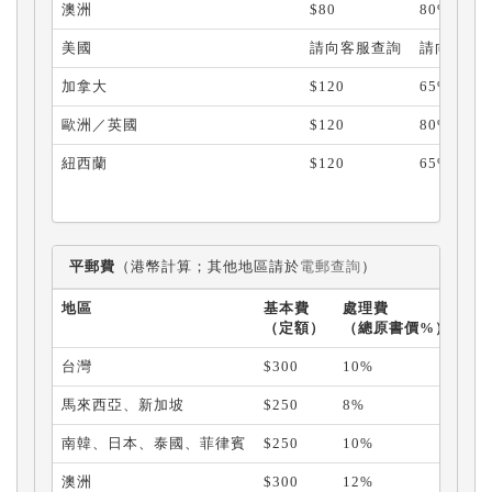
澳洲
$80
80%
美國
請向客服查詢
請向客服
加拿大
$120
65%
歐洲／英國
$120
80%
紐西蘭
$120
65%
平郵費
（港幣計算；其他地區請於
電郵查詢
）
地區
基本費
處理費
（定額）
（總原書價%）
台灣
$300
10%
馬來西亞、新加坡
$250
8%
南韓、日本、泰國、菲律賓
$250
10%
澳洲
$300
12%