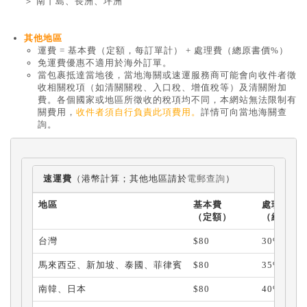
＞ 南丫島、長洲、坪洲
其他地區
運費 = 基本費（定額，每訂單計） + 處理費（總原書價%）
免運費優惠不適用於海外訂單。
當包裹抵達當地後，當地海關或速運服務商可能會向收件者徵
收相關稅項（如清關關稅、入口稅、增值稅等）及清關附加
費。各個國家或地區所徵收的稅項均不同，本網站無法限制有
關費用，
收件者須自行負責此項費用。
詳情可向當地海關查
詢。
速運費
（港幣計算；其他地區請於
電郵查詢
）
地區
基本費
處理費
（定額）
（總原書
台灣
$80
30%
馬來西亞、新加坡、泰國、菲律賓
$80
35%
南韓、日本
$80
40%