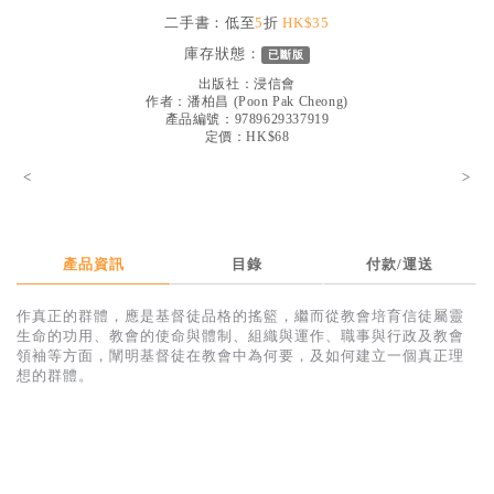
見證／傳記
二手書：低至
5
折
HK$35
庫存狀態：
已斷版
文藝／勵志
出版社：
浸信會
童書
作者：
潘柏昌
(
Poon Pak Cheong
)
產品編號：9789629337919
定價：HK$68
精選影音
<
>
其他
禮品專區
得獎作品推介
產品資訊
目錄
付款/運送
暢銷榜
作真正的群體，應是基督徒品格的搖籃，繼而從教會培育信徒屬靈
生命的功用、教會的使命與體制、組織與運作、職事與行政及教會
中文二手書
領袖等方面，闡明基督徒在教會中為何要，及如何建立一個真正理
想的群體。
英文二手書
精選英文書
電子書