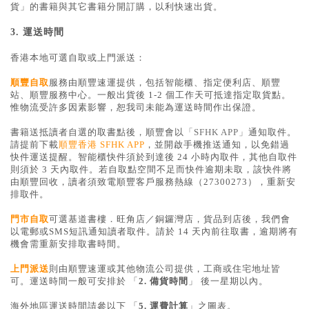
貨」的書籍與其它書籍分開訂購，以利快速出貨。
3. 運送時間
香港本地可選自取或上門派送：
順豐自取
服務由順豐速運提供，包括智能櫃、指定便利店、順豐
站、順豐服務中心。一般出貨後 1-2 個工作天可抵達指定取貨點。
惟物流受許多因素影響，恕我司未能為運送時間作出保證。
書籍送抵讀者自選的取書點後，順豐會以
「SFHK APP」
通知取件。
請提前下載
順豐香港 SFHK APP
，並開啟手機推送通知，以免錯過
快件運送提醒。智能櫃快件須於到達後 24 小時內取件，其他自取件
則須於 3 天內取件。若自取點空間不足而快件逾期未取，該快件將
由順豐回收，讀者須致電順豐客戶服務熱線（27300273），重新安
排取件。
門市自取
可選基道書樓．旺角店／銅鑼灣店，貨品到店後，我們會
以電郵或SMS短訊通知讀者取件。請於 14 天內前往取書，逾期將有
機會需重新安排取書時間。
上門派送
則由順豐速運或其他物流公司提供，工商或住宅地址皆
可。運送時間一般可安排於 「
2.
備貨時間
」
後一星期以內。
海外地區運送時間請參以下 「
5. 運費計算
」之圖表。