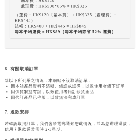
基本費：HK$120
處理費：HK$500*65% = HK$325
（運費 = HK$120〔基本費〕 + HK$325〔處理費〕=
HK$445）
結帳：HK$400 + HK$445 = HK$845
每本平均運費
= HK$89
（每本平均節省
52%
運費）
6.
有關取消訂單
除以下所列舉之情況，本網站不設取消訂單：
因本站產品資料不清晰、錯誤或誤導，以致使用者錯下訂單
因供貨狀態有誤，以致使用者錯訂缺貨產品
因代訂產品已停版，以致無法完成訂單
7.
退款安排
若確認取消訂單，我們會發電郵通知您此情況，並為您辦理退款，
信用卡退款通常需時 2-3星期。