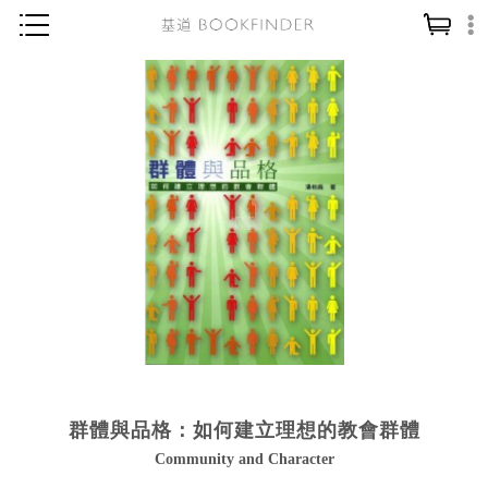
神學／教義
讀經／研經
聖經
信仰入門
教會歷史
靈修／禱告
信徒生活
教會事工
分齡牧養
群體與品格：如何建立理想的教會群體
社會／倫理
Community and Character
哲學／宗教比較