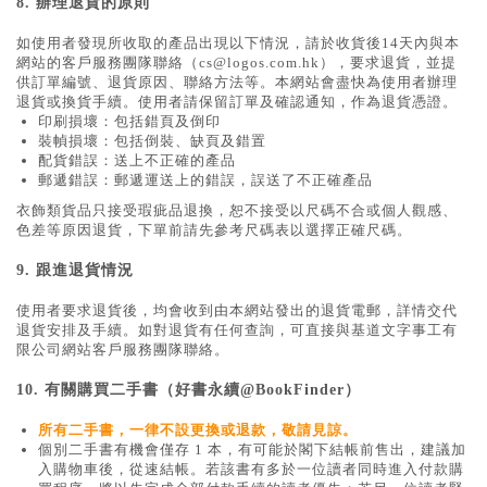
8.
辦理退貨的原則
如使用者發現所收取的產品出現以下情況，請於收貨後14天內與本
網站的客戶服務團隊聯絡（cs@logos.com.hk），要求退貨，並提
供訂單編號、退貨原因、聯絡方法等。本網站會盡快為使用者辦理
退貨或換貨手續。使用者請保留訂單及確認通知，作為退貨憑證。
印刷損壞：包括錯頁及倒印
裝幀損壞：包括倒裝、缺頁及錯置
配貨錯誤：送上不正確的產品
郵遞錯誤：郵遞運送上的錯誤，誤送了不正確產品
衣飾類貨品只接受瑕疵品退換，恕不接受以尺碼不合或個人觀感、
色差等原因退貨，下單前請先參考尺碼表以選擇正確尺碼。
9.
跟進退貨情況
使用者要求退貨後，均會收到由本網站發出的退貨電郵，詳情交代
退貨安排及手續。如對退貨有任何查詢，可直接與基道文字事工有
限公司網站客戶服務團隊聯絡。
10.
有關購買二手書（好書永續@BookFinder）
所有二手書，一律不設更換或退款，敬請見諒。
個別二手書有機會僅存 1 本，有可能於閣下結帳前售出，建議加
入購物車後，從速結帳。若該書有多於一位讀者同時進入付款購