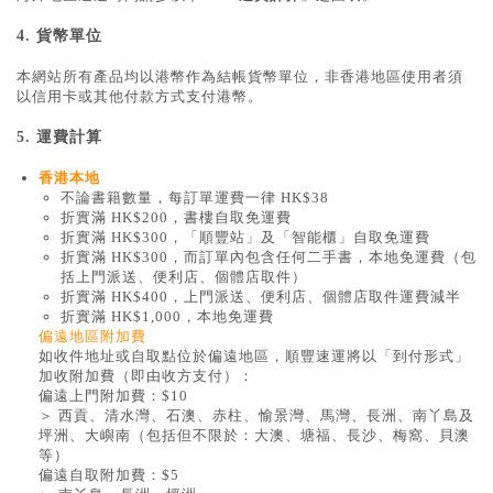
4.
貨幣單位
本網站所有產品均以港幣作為結帳貨幣單位，非香港地區使用者須
以信用卡或其他付款方式支付港幣。
5.
運費計算
香港本地
不論書籍數量，每訂單運費一律 HK$38
折實滿 HK$200，書樓自取免運費
折實滿 HK$300，「順豐站」及「智能櫃」自取免運費
折實滿 HK$300，而訂單內包含任何二手書，本地免運費（包
括上門派送、便利店、個體店取件）
折實滿 HK$400，上門派送、便利店、個體店取件運費減半
折實滿 HK$1,000，本地免運費
偏遠地區附加費
如收件地址或自取點位於偏遠地區，順豐速運將以「到付形式」
加收附加費（即由收方支付）：
偏遠上門附加費：$10
＞ 西貢、清水灣、石澳、赤柱、愉景灣、馬灣、長洲、南丫島及
坪洲、大嶼南（包括但不限於：大澳、塘福、長沙、梅窩、貝澳
等）
偏遠自取附加費：$5