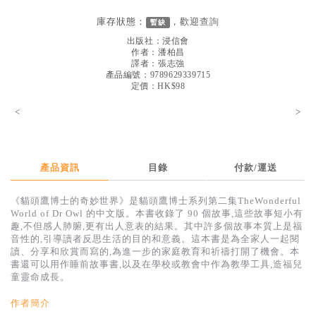
見證／傳記
庫存狀態：
，歡迎
查詢
暫缺
文藝／勵志
出版社：
浸信會
作者：
潘柏昌
童書
譯者：
張志強
產品編號：9789629339715
定價：HK$98
精選影音
<
>
其他
禮品專區
得獎作品推介
產品資訊
目錄
付款/運送
暢銷榜
《貓頭鷹博士的奇妙世界》是貓頭鷹博士系列第二集TheWonderful
World of Dr Owl 的中文版。本書收錄了 90 個故事,這些故事短小有
中文二手書
趣,不但感人肺腑,更有出人意表的結果。其中許多個故事本質上是福
音性的,引導讀者反思生活的目的和意義。這本書是為全家人一起閱
英文二手書
讀、分享和欣賞而寫的,為進一步的家庭教育和祈禱打開了機會。本
書還可以用作睡前故事書,以及在學校或教會中作為教學工具,造福兒
精選英文書
童靈命成長。
電子書
作者簡介