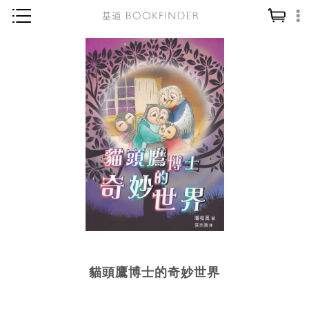
神學／教義
讀經／研經
聖經
信仰入門
教會歷史
靈修／禱告
信徒生活
教會事工
分齡牧養
貓頭鷹博士的奇妙世界
社會／倫理
哲學／宗教比較