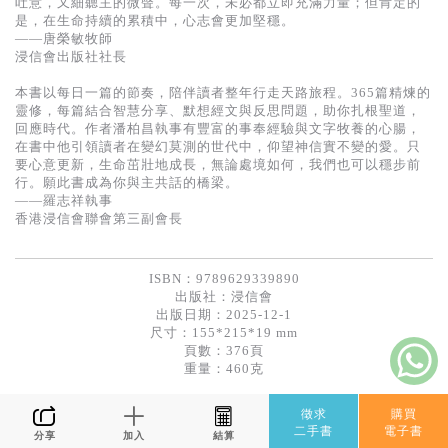
吐意，又細聽主的微聲。每一次，未必都立即充滿力量；但肯定的
基道 Top 50
是，在生命持續的累積中，心志會更加堅穩。
——唐榮敏牧師
浸信會出版社社長
本書以每日一篇的節奏，陪伴讀者整年行走天路旅程。365篇精煉的
靈修，每篇結合智慧分享、默想經文與反思問題，助你扎根聖道，
回應時代。作者潘柏昌執事有豐富的事奉經驗與文字牧養的心腸，
在書中他引領讀者在變幻莫測的世代中，仰望神信實不變的愛。只
要心意更新，生命茁壯地成長，無論處境如何，我們也可以穩步前
行。願此書成為你與主共話的橋梁。
——羅志祥執事
香港浸信會聯會第三副會長
ISBN：9789629339890
出版社：
浸信會
出版日期：2025-12-1
尺寸：155*215*19 mm
頁數：376頁
重量：460克
徵求
購買
二手書
電子書
分享
加入
結算