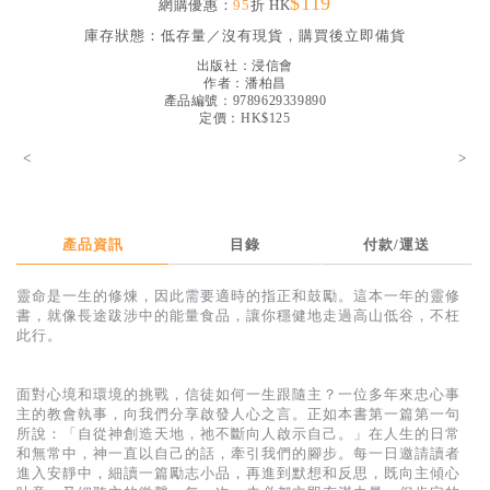
$119
網購優惠：
95
折 HK
見證／傳記
庫存狀態：
低存量／沒有現貨，購買後立即備貨
文藝／勵志
出版社：
浸信會
作者：
潘柏昌
童書
產品編號：9789629339890
定價：HK$125
精選影音
<
>
其他
禮品專區
產品資訊
目錄
付款/運送
得獎作品推介
靈命是一生的修煉，因此需要適時的指正和鼓勵。這本一年的靈修
暢銷榜
書，就像長途跋涉中的能量食品，讓你穩健地走過高山低谷，不枉
此行。
中文二手書
英文二手書
面對心境和環境的挑戰，信徒如何一生跟隨主？一位多年來忠心事
主的教會執事，向我們分享啟發人心之言。正如本書第一篇第一句
精選英文書
所說：「自從神創造天地，祂不斷向人啟示自己。」在人生的日常
和無常中，神一直以自己的話，牽引我們的腳步。每一日邀請讀者
電子書
進入安靜中，細讀一篇勵志小品，再進到默想和反思，既向主傾心