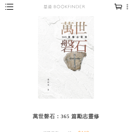
神學／教義
讀經／研經
聖經
信仰入門
教會歷史
靈修／禱告
信徒生活
教會事工
分齡牧養
萬世磐石：365 篇勵志靈修
社會／倫理
哲學／宗教比較