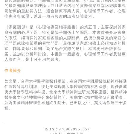
題與治療的要領。本叢書理論與實踐並重，不僅詳細介紹心理治療
基道 Top 50
的最新知識與基本理論，並且透過內地的實際個案與臨床經驗來說
明治療的重點與方法，適合醫療專業人員、心理輔導工作者、心理
病患者與家屬，以及一般有興趣的讀者研讀參考。
《家庭關係》是《心理治療及輔導叢書》的第五冊，主要探討與家
庭有關的心理問題，特別是親子關係上的問題。本書首先介紹家庭
的系統，繼而探討家庭裡各種的人際關係，然後分析常見的家庭心
理問題或比較嚴重的異常問題，最後說明家庭治療上必須知道的模
式、輔導要領和原則。為了配合實際的應用，本書更列舉許多個
案，並加以分析和討論。本書對一般讀者、心理輔導工作者及醫療
人員而言，是十分有用的參考。
作者簡介
曾文星，台灣大學醫學院醫科畢業，在台灣大學附屬醫院精神科接受
住院醫師專科訓練，後赴美國哈佛大學醫學院精神科進修。現任夏威
夷大學醫學院精神科授、北京大學精神衛生研究所客座授、世界精神
醫學會文化精神醫學分會榮譽顧問、美國文化精神醫學研究會委員，
並為美國精神醫學會卓越終生院士。已出版之中、英文著作達三十多
種。
ISBN：9789629961657