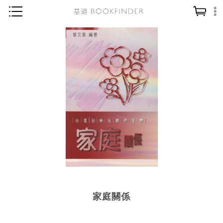
神學／教義
讀經／研經
聖經
信仰入門
教會歷史
靈修／禱告
信徒生活
教會事工
分齡牧養
家庭關係
社會／倫理
哲學／宗教比較