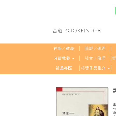
神學／教義
讀經／研經
分齡牧養
社會／倫理
禮品專區
得獎作品推介