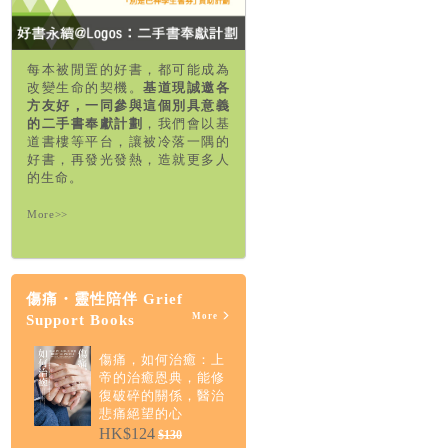
每本被閒置的好書，都可能成為
改變生命的契機。
基道現誠邀各
方友好，一同參與這個別具意義
的二手書奉獻計劃
，我們會以基
道書樓等平台，讓被冷落一隅的
好書，再發光發熱，造就更多人
的生命。
More>>
傷痛・靈性陪伴 Grief
More
Support Books
傷痛，如何治癒：上
帝的治癒恩典，能修
復破碎的關係，醫治
悲痛絕望的心
HK$124
$130