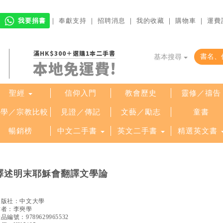
我要捐書
｜
奉獻支持
｜
招聘消息
｜
我的收藏
｜
購物車
｜
運費
滿HK$300＋選購1本二手書
基本搜尋
本地免運費!
聖經
信仰入門
教會歷史
靈修／禱告
哲學／宗教比較
見證／傳記
文藝／勵志
童書
暢銷榜
中文二手書
英文二手書
精選英文書
譯述明末耶穌會翻譯文學論
出版社：
中文大學
作者：
李奭學
產品編號：
9789629965532