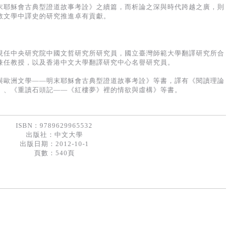
末耶穌會古典型證道故事考詮》之續篇，而析論之深與時代跨越之廣，則
教文學中譯史的研究推進卓有貢獻。
現任中央研究院中國文哲研究所研究員，國立臺灣師範大學翻譯研究所合
兼任教授，以及香港中文大學翻譯研究中心名譽研究員。
與歐洲文學——明末耶穌會古典型證道故事考詮》等書，譯有《閱讀理論
》、《重讀石頭記——《紅樓夢》裡的情欲與虛構》等書。
ISBN：9789629965532
出版社：
中文大學
出版日期：2012-10-1
頁數：540頁