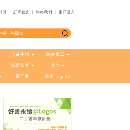
計算
｜
訂單查詢
｜
聯絡我們
｜
帳戶登入
｜
信徒生活
教會事工
精選影音
其他
電子書
基道 Top 50