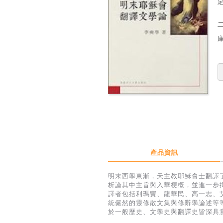
定
產品資訊
明末西學東漸，天主教耶穌會士翻譯
析論其中主旨與入華梗概，並進一步
譯者包括利瑪竇、龍華民、高一志、
統儼然的靈修散文集與修辭學論述等
於一般歷史、文學史與翻譯史皆深具