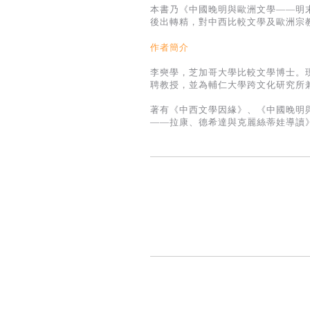
本書乃《中國晚明與歐洲文學——明
後出轉精，對中西比較文學及歐洲宗
作者簡介
李奭學，芝加哥大學比較文學博士。
聘教授，並為輔仁大學跨文化研究所
著有《中西文學因緣》、《中國晚明
——拉康、德希達與克麗絲蒂娃導讀