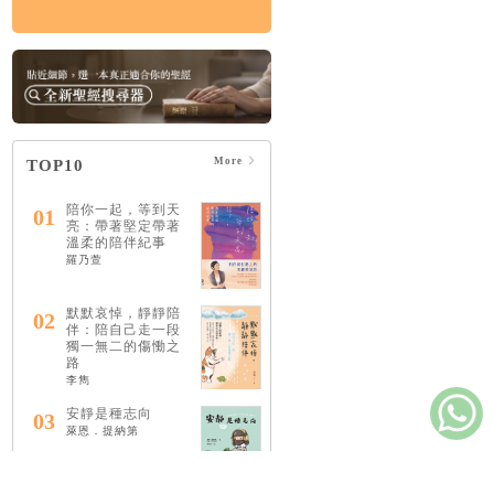
More
TOP10
陪你一起，等到天
01
亮：帶著堅定帶著
溫柔的陪伴紀事
羅乃萱
默默哀悼，靜靜陪
02
伴：陪自己走一段
獨一無二的傷慟之
路
李雋
安靜是種志向
03
萊恩．提納第