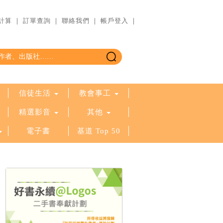
計算
｜
訂單查詢
｜
聯絡我們
｜
帳戶登入
｜
信徒生活
教會事工
精選影音
其他
電子書
基道 Top 50