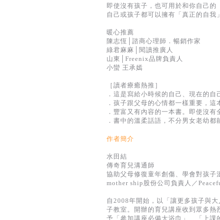
即使沒有孩子，也可用於和你自己的
自己或孩子都可以擁有「真正的自我
暖心推薦
陳志恆│諮商心理師．暢銷作家
綠君麻麻│閱讀推廣人
山東│Freenix品牌負責人
小蠻 王承嫣
［讀者療癒熱推］
．這是寫給小時候的自己、現在的自
．孩子跟父母的心情都一樣重要，這
．豐富又有內容的一本書。即使沒有
．書中的溫柔話語，不分男女老幼都
作者簡介
水田結
傳奇育兒溝通師
協助父母修復童年創傷、學會對孩子
mother ship股份公司負責人／Peac
自2008年開始，以「讓更多孩子與
子教室。開辦的育兒講座收到眾多熱
予「參加講座必備大浴巾」、「上課