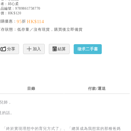
譯者：
邱心柔
產品編號：
9789861758770
價：HK$120
網購優惠：
95
折
HK$114
庫存狀態：
低存量／沒有現貨，購買後立即備貨
徵求二手書
分享
加入
結算
目錄
付款/運送
育兒師，
見的話。
、「終於實現理想中的育兒方式了」、「總算成為我想當的那種爸媽