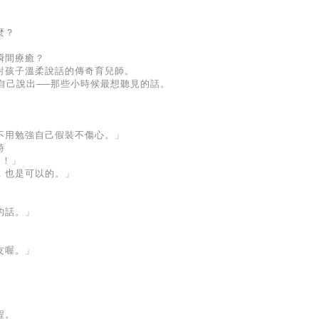
麼？
瞬間療癒？
對孩子溫柔說話的傳奇育兒師。
自己說出──那些小時候最想聽見的話。
不用勉強自己假裝不傷心。」
時
了！」
，也是可以的。」
的話。」
友喔。」
程。