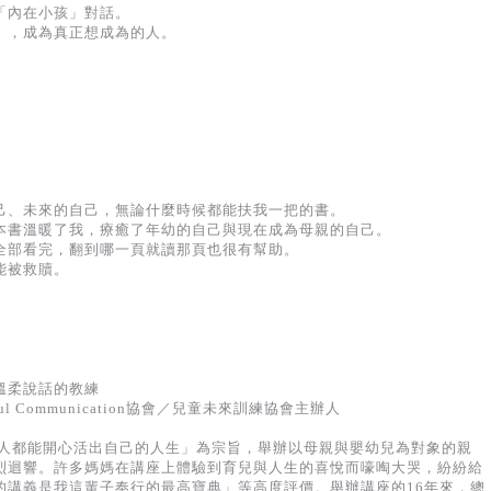
「內在小孩」對話。
」，成為真正想成為的人。
己、未來的自己，無論什麼時候都能扶我一把的書。
本書溫暖了我，療癒了年幼的自己與現在成為母親的自己。
全部看完，翻到哪一頁就讀那頁也很有幫助。
能被救贖。
溫柔說話的教練
eful Communication協會／兒童未來訓練協會主辦人
大人都能開心活出自己的人生」為宗旨，舉辦以母親與嬰幼兒為對象的親
烈迴響。許多媽媽在講座上體驗到育兒與人生的喜悅而嚎啕大哭，紛紛給
的講義是我這輩子奉行的最高寶典」等高度評價。舉辦講座的16年來，總