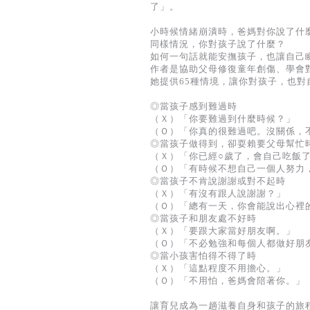
了」。
小時候情緒崩潰時，爸媽對你說了什
同樣情況，你對孩子說了什麼？
如何一句話就能安撫孩子，也讓自己
作者是協助父母修復童年創傷、學會
她提供65種情境，讓你對孩子，也對
◎當孩子感到難過時
（Ｘ）「你要難過到什麼時候？」
（Ｏ）「你真的很難過吧。沒關係，
◎當孩子做得到，卻耍賴要父母幫忙
（Ｘ）「你已經○歲了，會自己吃飯
（Ｏ）「有時候不想自己一個人努力
◎當孩子不肯說謝謝或對不起時
（Ｘ）「有沒有跟人說謝謝？」
（Ｏ）「總有一天，你會能說出心裡
◎當孩子和朋友處不好時
（Ｘ）「要跟大家當好朋友啊。」
（Ｏ）「不必勉強和每個人都做好朋
◎當小孩害怕得不得了時
（Ｘ）「這點程度不用擔心。」
（Ｏ）「不用怕，爸媽會陪著你。」
讓育兒成為一趟滋養自身和孩子的旅