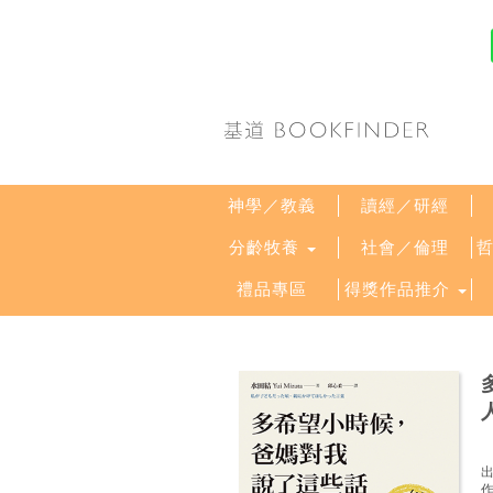
神學／教義
讀經／研經
分齡牧養
社會／倫理
禮品專區
得獎作品推介