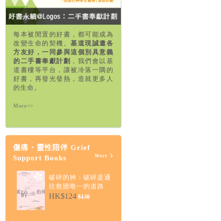
每本被閒置的好書，都可能成為
改變生命的契機。
基道現誠邀各
方友好，一同參與這個別具意義
的二手書奉獻計劃
，我們會以基
道書樓等平台，讓被冷落一隅的
好書，再發光發熱，造就更多人
的生命。
More>>
傷痛・靈性陪伴 Grief
More
Support Books
破碎的神：破碎是通
往救贖唯一的道路
HK$124
$130