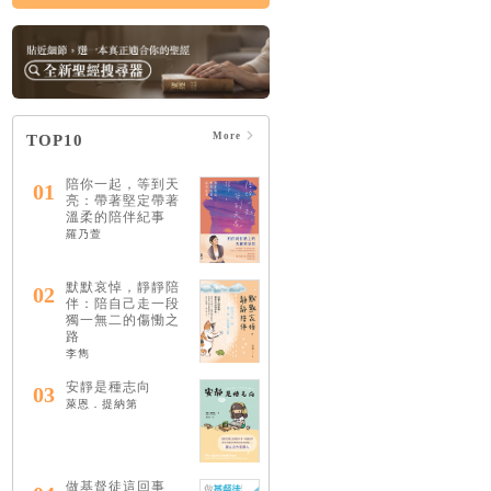
More
TOP10
陪你一起，等到天
01
亮：帶著堅定帶著
溫柔的陪伴紀事
羅乃萱
默默哀悼，靜靜陪
02
伴：陪自己走一段
獨一無二的傷慟之
路
李雋
安靜是種志向
03
萊恩．提納第
做基督徒這回事