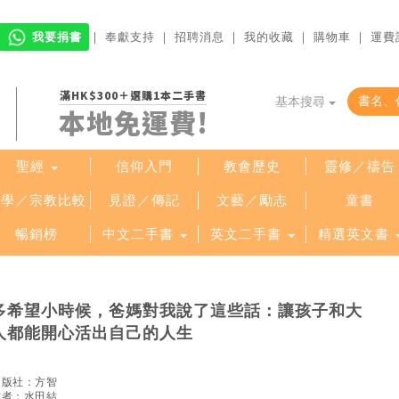
我要捐書
｜
奉獻支持
｜
招聘消息
｜
我的收藏
｜
購物車
｜
運費
滿HK$300＋選購1本二手書
基本搜尋
本地免運費!
聖經
信仰入門
教會歷史
靈修／禱告
哲學／宗教比較
見證／傳記
文藝／勵志
童書
暢銷榜
中文二手書
英文二手書
精選英文書
多希望小時候，爸媽對我說了這些話：讓孩子和大
人都能開心活出自己的人生
出版社：
方智
作者：
水田結