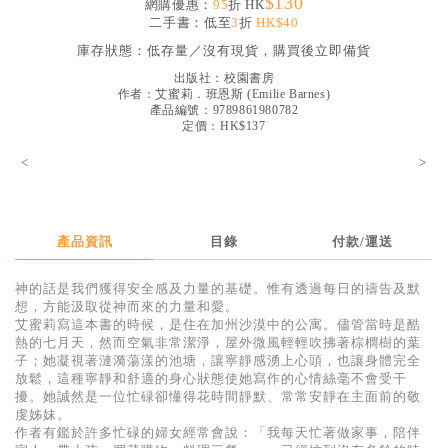
$130
網購優惠：
95
折 HK
見證／傳記
二手書：低至
3
折
HK$40
庫存狀態：
低存量／沒有現貨，購買後立即備貨
文藝／勵志
出版社：
校園書房
童書
作者：
艾蜜莉．班恩斯
(
Emilie Barnes
)
產品編號：9789861980782
精選影音
定價：HK$137
<
其他
>
禮品專區
得獎作品推介
產品資訊
目錄
付款/運送
暢銷榜
神的話是我們獲得安全感及力量的基礎。惟有透過每日的禱告及默
想，方能汲取從神而來的力量和愛。
中文二手書
艾蜜莉寫這本書的時候，是住在加州沙漠中的公寓。儘管當時是酷
熱的七月天，然而空氣非常潔淨，屋外微風輕輕吹拂著棕櫚樹的葉
英文二手書
子；她凝視著漣漪蕩漾的池塘，讓寧靜感湧上心頭，也讓身體完全
放鬆，這種寧靜和舒適的身心狀態使她寫作的心情絲毫不會受干
精選英文書
擾。她誠然是一位忙碌卻懂得花時間靜默、常常安靜在主面前的敬
虔姊妹。
電子書
作者有鑑於許多忙碌的婦女經常會說：「我每天忙著做家事，陪伴