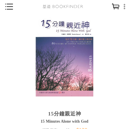
神學／教義
讀經／研經
聖經
信仰入門
教會歷史
靈修／禱告
信徒生活
教會事工
分齡牧養
15分鐘親近神
社會／倫理
15 Minutes Alone with God
哲學／宗教比較