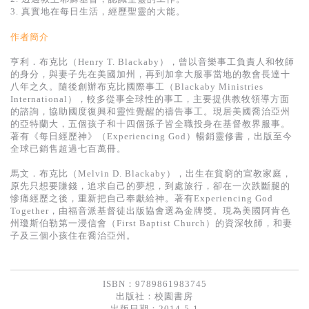
3. 真實地在每日生活，經歷聖靈的大能。
作者簡介
亨利．布克比（Henry T. Blackaby），曾以音樂事工負責人和牧師
的身分，與妻子先在美國加州，再到加拿大服事當地的教會長達十
八年之久。隨後創辦布克比國際事工（Blackaby Ministries
International），較多從事全球性的事工，主要提供教牧領導方面
的諮詢，協助國度復興和靈性覺醒的禱告事工。現居美國喬治亞州
的亞特蘭大，五個孩子和十四個孫子皆全職投身在基督教界服事。
著有《每日經歷神》（Experiencing God）暢銷靈修書，出版至今
全球已銷售超過七百萬冊。
馬文．布克比（Melvin D. Blackaby），出生在貧窮的宣教家庭，
原先只想要賺錢，追求自己的夢想，到處旅行，卻在一次跌斷腿的
慘痛經歷之後，重新把自己奉獻給神。著有Experiencing God
Together，由福音派基督徒出版協會選為金牌獎。現為美國阿肯色
州瓊斯伯勒第一浸信會（First Baptist Church）的資深牧師，和妻
子及三個小孩住在喬治亞州。
ISBN：9789861983745
出版社：
校園書房
出版日期：2014-5-1