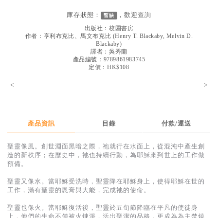
見證／傳記
庫存狀態：
，歡迎
查詢
暫缺
文藝／勵志
出版社：
校園書房
作者：
亨利布克比、馬文布克比
(
Henry T. Blackaby, Melvin D.
童書
Blackaby
)
譯者：
吳秀蘭
產品編號：9789861983745
精選影音
定價：HK$108
其他
<
>
禮品專區
得獎作品推介
產品資訊
目錄
付款/運送
暢銷榜
聖靈像風。創世淵面黑暗之際，祂就行在水面上，從混沌中產生創
中文二手書
造的新秩序；在歷史中，祂也持續行動，為耶穌來到世上的工作做
預備。
英文二手書
聖靈又像水。當耶穌受洗時，聖靈降在耶穌身上，使得耶穌在世的
精選英文書
工作，滿有聖靈的恩膏與大能，完成祂的使命。
電子書
聖靈也像火。當耶穌復活後，聖靈於五旬節降臨在平凡的使徒身
上，他們的生命不僅被火煉淨，活出聖潔的品格，更成為為主焚燒