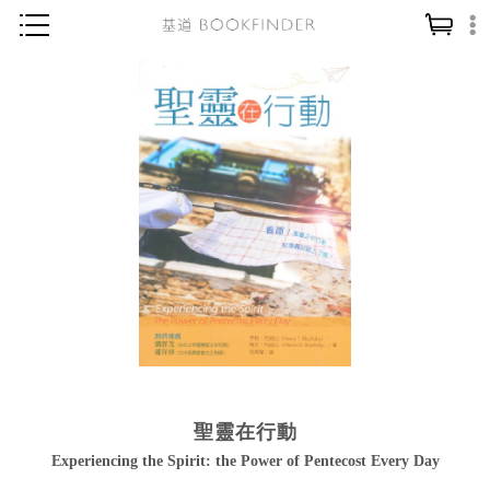
神學／教義
讀經／研經
聖經
信仰入門
教會歷史
靈修／禱告
信徒生活
教會事工
分齡牧養
聖靈在行動
社會／倫理
Experiencing the Spirit: the Power of Pentecost Every Day
哲學／宗教比較