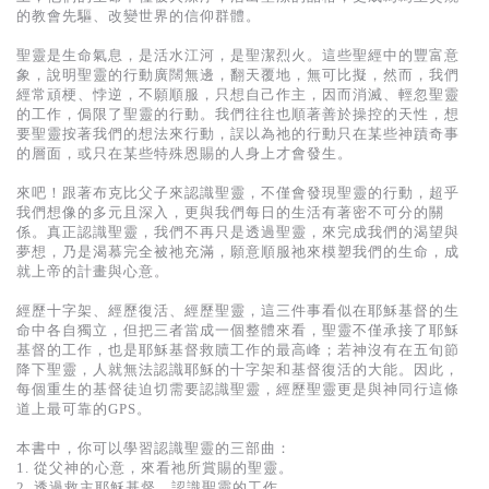
基道 Top 50
的教會先驅、改變世界的信仰群體。
聖靈是生命氣息，是活水江河，是聖潔烈火。這些聖經中的豐富意
象，說明聖靈的行動廣闊無邊，翻天覆地，無可比擬，然而，我們
經常頑梗、悖逆，不願順服，只想自己作主，因而消滅、輕忽聖靈
的工作，侷限了聖靈的行動。我們往往也順著善於操控的天性，想
要聖靈按著我們的想法來行動，誤以為祂的行動只在某些神蹟奇事
的層面，或只在某些特殊恩賜的人身上才會發生。
來吧！跟著布克比父子來認識聖靈，不僅會發現聖靈的行動，超乎
我們想像的多元且深入，更與我們每日的生活有著密不可分的關
係。真正認識聖靈，我們不再只是透過聖靈，來完成我們的渴望與
夢想，乃是渴慕完全被祂充滿，願意順服祂來模塑我們的生命，成
就上帝的計畫與心意。
經歷十字架、經歷復活、經歷聖靈，這三件事看似在耶穌基督的生
命中各自獨立，但把三者當成一個整體來看，聖靈不僅承接了耶穌
基督的工作，也是耶穌基督救贖工作的最高峰；若神沒有在五旬節
降下聖靈，人就無法認識耶穌的十字架和基督復活的大能。因此，
每個重生的基督徒迫切需要認識聖靈，經歷聖靈更是與神同行這條
道上最可靠的GPS。
本書中，你可以學習認識聖靈的三部曲：
1. 從父神的心意，來看祂所賞賜的聖靈。
2. 透過救主耶穌基督，認識聖靈的工作。