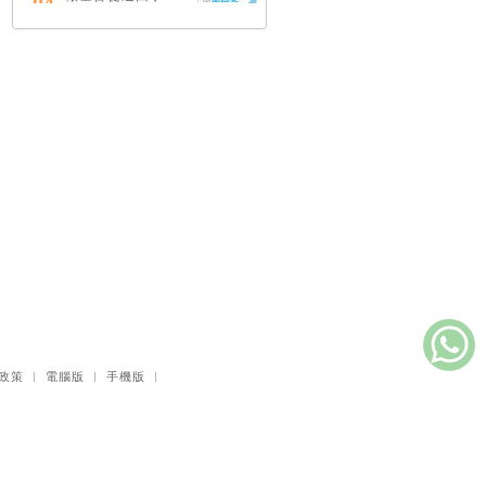
04
（中英對照）
蔡頌輝
慢，是祂故意的
05
艾倫．法德林
耶穌效應：對讀四
06
福音與典外福音，
重尋失落的耶穌拼
圖
李子健
笑忘書：一位神學
07
院老師患癌後經歷
的淚與愛
梁國強
政策
｜
電腦版
｜
手機版
｜
舊約聖經神學（卷
08
下）：著作聖卷
李思敬