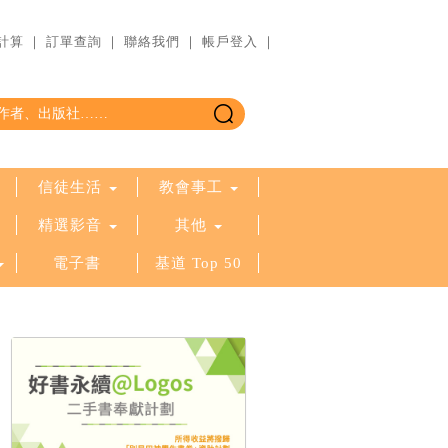
計算
｜
訂單查詢
｜
聯絡我們
｜
帳戶登入
｜
信徒生活
教會事工
精選影音
其他
電子書
基道 Top 50