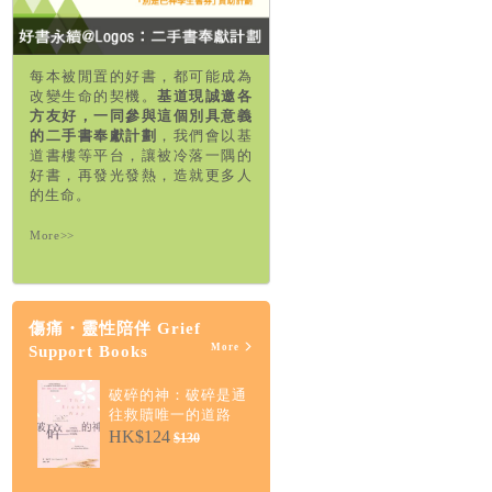
每本被閒置的好書，都可能成為
改變生命的契機。
基道現誠邀各
方友好，一同參與這個別具意義
的二手書奉獻計劃
，我們會以基
道書樓等平台，讓被冷落一隅的
好書，再發光發熱，造就更多人
的生命。
More>>
傷痛・靈性陪伴 Grief
More
Support Books
破碎的神：破碎是通
往救贖唯一的道路
HK$124
$130