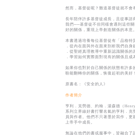
然而，基督徒呢？難道基督徒就不會
長年陪伴許多基督徒成長，且從事諮
我們──基督徒不但同樣會遇到這些
好的關係，重現上帝創造關係的本意
本書透過培養每位基督徒有「品格特
．從內在面與外在面來剖析我們自身
．從聖經真理教導中重新認識關係的
．學習如何實際面對現有的關係且成
如果你也對於自己關係的狀態有許多
盼能翻轉你的關係，恢復起初的美好
原書名：《安全的人》
作者簡介
亨利．克勞德、約翰．湯森德（Henry 
系列立界線好書打響名氣的亨利．克
員與作者。他們不只著墨於寫作，更
上帝手中成長。
無論在他們的書或服事中，皆融合了