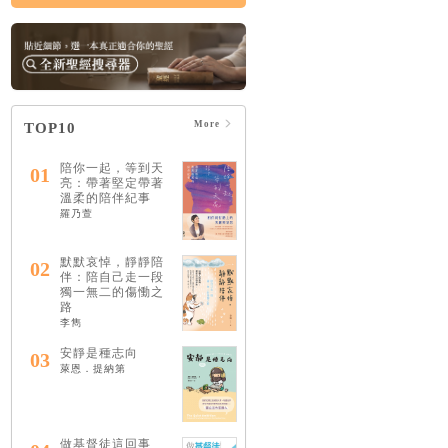
More
TOP10
陪你一起，等到天
01
亮：帶著堅定帶著
溫柔的陪伴紀事
羅乃萱
默默哀悼，靜靜陪
02
伴：陪自己走一段
獨一無二的傷慟之
路
李雋
安靜是種志向
03
萊恩．提納第
做基督徒這回事