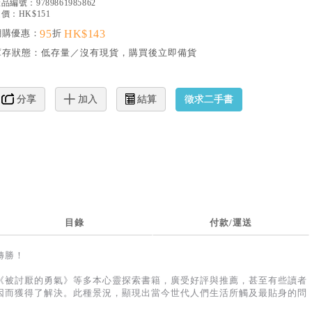
產品編號：
9789861985862
價：HK$151
網購優惠：
95
折
HK$143
庫存狀態：
低存量／沒有現貨，購買後立即備貨
徵求二手書
分享
加入
結算
目錄
付款/運送
轉勝！
《被討厭的勇氣》等多本心靈探索書籍，廣受好評與推薦，甚至有些讀者
因而獲得了解決。此種景況，顯現出當今世代人們生活所觸及最貼身的問