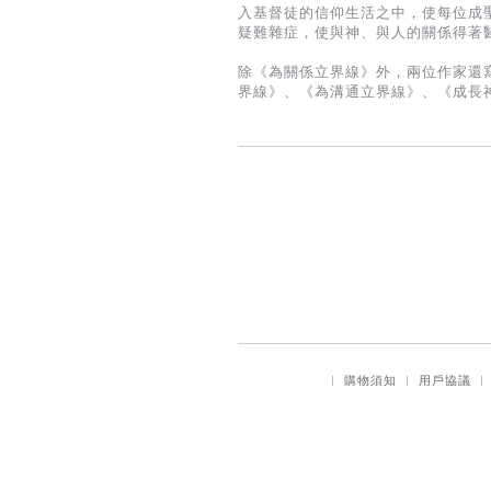
入基督徒的信仰生活之中，使每位成
疑難雜症，使與神、與人的關係得著
除《為關係立界線》外，兩位作家還
界線》、《為溝通立界線》、《成長
｜
購物須知
｜
用戶協議