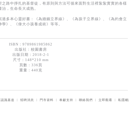
聖之路中掙扎的基督徒，有原則與方法可循來面對生活裡紮紮實實的各樣
醫治，生命長大成熟。
寫過多本心靈好書：《為婚姻立界線》、《為孩子立界線》、《為約會立
神學》、《偉大小孩養成術》等等。
ISBN：9789861985862
出版社：
校園書房
出版日期：2018-2-1
尺寸：148*210 mm
頁數：336頁
重量：440克
｜
認識基道
｜
招聘消息
｜
門市資料
｜
奉獻支持
｜
聯絡我們
｜
立即觀看
｜
私隱權
© 2026 Logos Ministries Ltd. All rights reserved