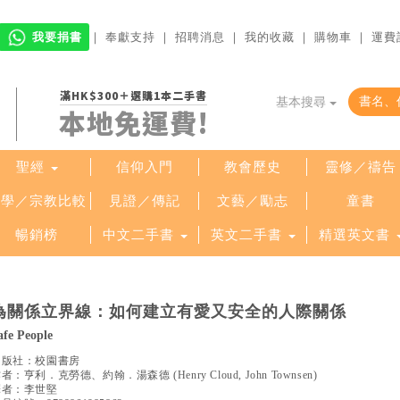
我要捐書
｜
奉獻支持
｜
招聘消息
｜
我的收藏
｜
購物車
｜
運費
滿HK$300＋選購1本二手書
基本搜尋
本地免運費!
聖經
信仰入門
教會歷史
靈修／禱告
哲學／宗教比較
見證／傳記
文藝／勵志
童書
暢銷榜
中文二手書
英文二手書
精選英文書
為關係立界線：如何建立有愛又安全的人際關係
afe People
出版社：
校園書房
作者：
亨利．克勞德、約翰．湯森德
(
Henry Cloud, John Townsen
)
譯者：
李世堅