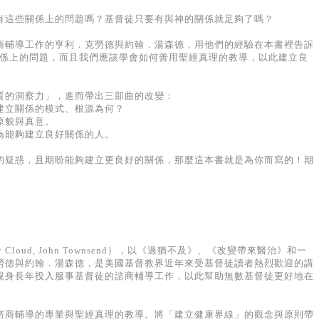
有這些關係上的問題嗎？基督徒只要有與神的關係就足夠了嗎？
商輔導工作的亨利．克勞德與約翰．湯森德，用他們的經驗在本書裡告訴
關係上的問題，而且我們應該學會如何善用聖經真理的教導，以此建立良
。
質的洞察力」，進而帶出三部曲的改變：
建立關係的模式、根源為何？
原貌與真意。
為能夠建立良好關係的人。
的疑惑，且期盼能夠建立更良好的關係，那麼這本書就是為你而寫的！期
！
Cloud, John Townsend），以《過猶不及》、《改變帶來醫治》和一
勞德與約翰．湯森德，是美國基督教界近年來受基督徒讀者熱烈歡迎的講
親身長年投入服事基督徒的諮商輔導工作，以此幫助無數基督徒更好地在
諮商輔導的專業與聖經真理的教導。將「建立健康界線」的觀念與原則帶