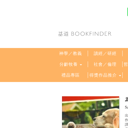
神學／教義
讀經／研經
分齡牧養
社會／倫理
禮品專區
得獎作品推介
S