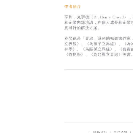
作者簡介
亨利．克勞德（Dr. Henry Cl
和企業內部演講，在個人成長和企業
實可行的解決方案。
克勞德是「界線」系列的暢銷書作家，曾
立界線》、《為孩子立界線》、《為
神學》、《為關係立界線》、《負責
《收尾學》、《為領導立界線》等書
｜
購物須知
｜
用戶協議