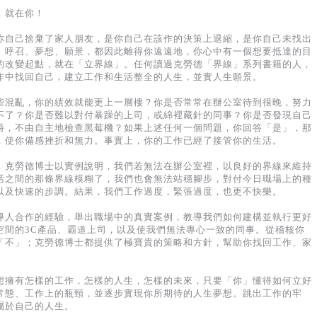
，就在你！
你自己捨棄了家人朋友，是你自己在該作的決策上退縮，是你自己未找出
、呼召、夢想、願景，都因此離得你遠遠地，你心中有一個想要抵達的目
的改變起點，就在「立界線」。任何讀過克勞德「界線」系列書籍的人，
作中找回自己，建立工作和生活整全的人生，並實人生願景。
些混亂，你的績效就能更上一層樓？你是否常常在辦公室待到很晚，努力
不了？你是否難以對付暴躁的上司，或綿裡藏針的同事？你是否發現自己
時，不由自主地檢查黑莓機？如果上述任何一個問題，你回答「是」，那
，使你備感挫折和無力。事實上，你的工作已經了接管你的生活。
．克勞德博士以實例說明，我們若無法在辦公室裡，以良好的界線來維持
活之間的那條界線模糊了，我們也會無法站穩腳步，對付今日職場上的種
以及快速的步調。結果，我們工作過度，緊張過度，也更不快樂。
導人合作的經驗，舉出職場中的真實案例，教導我們如何建構並執行更好
空間的3C產品、霸道上司，以及使我們無法專心一致的同事。從稽核你
「不」；克勞德博士都提供了極寶貴的策略和方針，幫助你找回工作、家
想擁有怎樣的工作，怎樣的人生，怎樣的未來，只要「你」懂得如何立好
常態、工作上的瓶頸，並逐步實現你所期待的人生夢想。跳出工作的牢
屬於自己的人生。