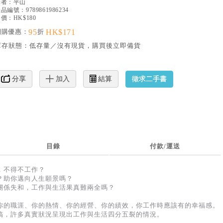
譯者：
平山
產品編號：
9789861986234
價：HK$180
網購優惠：
95
折
HK$171
庫存狀態：
低存量／沒有現貨，購買後立即備貨
徵求二手書
分享
加入
結算
目錄
付款/運送
，不得不工作？
？助你邁向人生願景嗎？
關係失和，工作與生活果真難兩全嗎？
你的職涯、你的熱情、你的經營、你的績效，你工作時應該有的幸福感。
搞，許多真實狀況呈現出工作與生活四分五裂的情況。