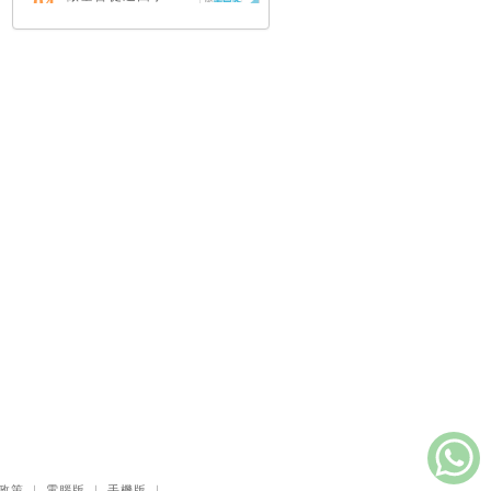
04
（中英對照）
蔡頌輝
慢，是祂故意的
05
艾倫．法德林
耶穌效應：對讀四
06
福音與典外福音，
重尋失落的耶穌拼
圖
李子健
笑忘書：一位神學
07
院老師患癌後經歷
的淚與愛
梁國強
舊約聖經神學（卷
08
下）：著作聖卷
李思敬
政策
｜
電腦版
｜
手機版
｜