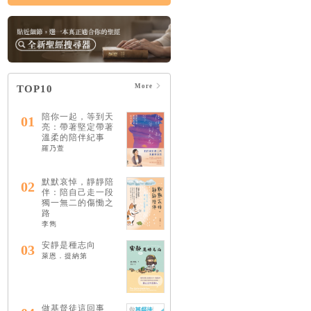
More
TOP10
陪你一起，等到天
01
亮：帶著堅定帶著
溫柔的陪伴紀事
羅乃萱
默默哀悼，靜靜陪
02
伴：陪自己走一段
獨一無二的傷慟之
路
李雋
安靜是種志向
03
萊恩．提納第
做基督徒這回事