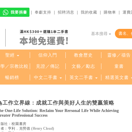
我要捐書
｜
奉獻支持
｜
招聘消息
｜
我的收藏
｜
購物車
｜
運費
滿HK$300＋選購1本二手書
基本搜尋
本地免運費!
聖經
信仰入門
教會歷史
靈修／禱告
哲學／宗教比較
見證／傳記
文藝／勵志
童書
暢銷榜
中文二手書
英文二手書
精選英文書
為工作立界線：成就工作與美好人生的雙贏策略
he One-Life Solution: Reclaim Your Rersonal Life While Achieving
reater Professional Success
出版社：
校園書房
作者：
亨利．克勞德
(
Henry Cloud
)