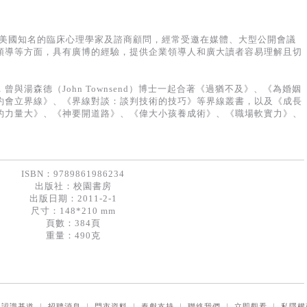
oud），美國知名的臨床心理學家及諮商顧問，經常受邀在媒體、大型公開會議
領導等方面，具有廣博的經驗，提供企業領導人和廣大讀者容易理解且切
與湯森德（John Townsend）博士一起合著《過猶不及》、《為婚姻
約會立界線》、《界線對談：談判技術的技巧》等界線叢書，以及《成長
的力量大》、《神要開道路》、《偉大小孩養成術》、《職場軟實力》、
。
ISBN：9789861986234
出版社：
校園書房
出版日期：2011-2-1
尺寸：148*210 mm
頁數：384頁
重量：490克
｜
認識基道
｜
招聘消息
｜
門市資料
｜
奉獻支持
｜
聯絡我們
｜
立即觀看
｜
私隱權