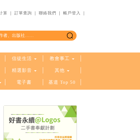
計算
｜
訂單查詢
｜
聯絡我們
｜
帳戶登入
｜
信徒生活
教會事工
精選影音
其他
電子書
基道 Top 50