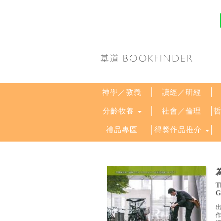
神學／教義
讀經／研經
分齡牧養
社會／倫理
禮品專區
得獎作品推介
T
G