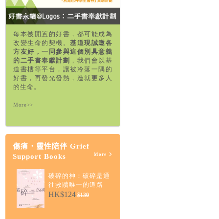
每本被閒置的好書，都可能成為
改變生命的契機。
基道現誠邀各
方友好，一同參與這個別具意義
的二手書奉獻計劃
，我們會以基
道書樓等平台，讓被冷落一隅的
好書，再發光發熱，造就更多人
的生命。
More>>
傷痛・靈性陪伴 Grief
More
Support Books
破碎的神：破碎是通
往救贖唯一的道路
HK$124
$130