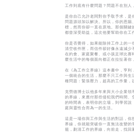
工作到底有什麼問題？問題不在別人
是你自己允許老闆對你予取予求，是
問題源頭加以解決。所以，你的恩賜
標，然而你卻一直在原地。那個關鍵
都曾深受助益，這次他要幫助你在工
你是否覺得，如果能除掉工作上的一
清空收件匣，而信件卻好像永遠減少
在約會、家庭聚餐、或小孩足球比賽
麼生活中的每個面向都正在拉扯著你
在《為工作立界線》這本書中，亨利
一個統合的生活，那麼不只工作與生
種問題：緊張壓力，超高的工作量，
克勞德博士以他多年來與大小企業領
的界線，來應付那些侵犯我們時間、
的時間表，表明你的立場，到學習說
庭與靈性合而為一的生活。
這是一場你與工作與生活的對話，你
界線，你就能突破你一直無法改變的
籠，劃清工作的界線，向前走，找回