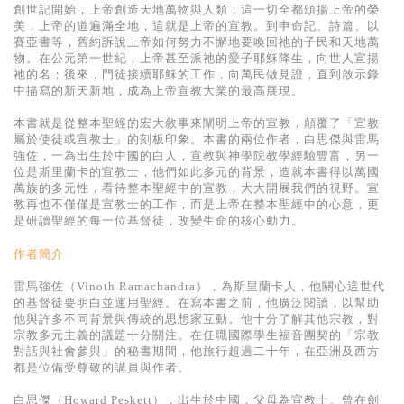
基道 Top 50
創世記開始，上帝創造天地萬物與人類，這一切全都頌揚上帝的榮
美，上帝的道遍滿全地，這就是上帝的宣教。到申命記、詩篇、以
賽亞書等，舊約訴說上帝如何努力不懈地要喚回祂的子民和天地萬
物。在公元第一世紀，上帝甚至派祂的愛子耶穌降生，向世人宣揚
祂的名；後來，門徒接續耶穌的工作，向萬民做見證，直到啟示錄
中描寫的新天新地，成為上帝宣教大業的最高展現。
本書就是從整本聖經的宏大敘事來闡明上帝的宣教，顛覆了「宣教
屬於使徒或宣教士」的刻板印象。本書的兩位作者，白思傑與雷馬
強佐，一為出生於中國的白人，宣教與神學院教學經驗豐富，另一
位是斯里蘭卡的宣教士，他們如此多元的背景，造就本書得以萬國
萬族的多元性，看待整本聖經中的宣教，大大開展我們的視野。宣
教再也不僅僅是宣教士的工作，而是上帝在整本聖經中的心意，更
是研讀聖經的每一位基督徒，改變生命的核心動力。
作者簡介
雷馬強佐（Vinoth Ramachandra），為斯里蘭卡人，他關心這世代
的基督徒要明白並運用聖經。在寫本書之前，他廣泛閱讀，以幫助
他與許多不同背景與傳統的思想家互動。他十分了解其他宗教，對
宗教多元主義的議題十分關注。在任職國際學生福音團契的「宗教
對話與社會參與」的秘書期間，他旅行超過二十年，在亞洲及西方
都是位備受尊敬的講員與作者。
白思傑（Howard Peskett），出生於中國，父母為宣教士。曾在劍