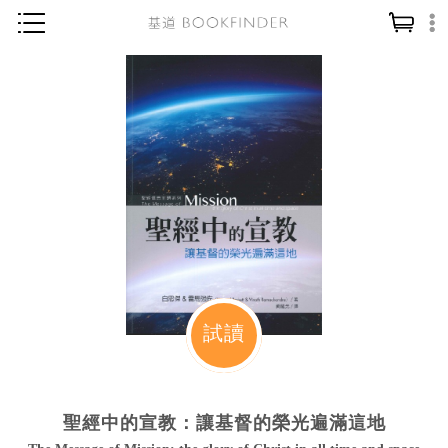
神學／教義
讀經／研經
聖經
信仰入門
教會歷史
靈修／禱告
信徒生活
教會事工
試讀
分齡牧養
社會／倫理
聖經中的宣教：讓基督的榮光遍滿這地
哲學／宗教比較