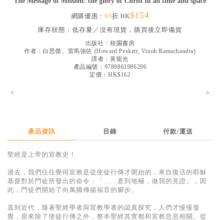
The Message of Mission: the glory of Christ in all time and space
見證／傳記
$154
網購優惠：
95
折 HK
文藝／勵志
庫存狀態：
低存量／沒有現貨，購買後立即備貨
出版社：
校園書房
童書
作者：
白思傑、雷馬強佐
(
Howard Peskett, Vinoh Ramachandra
)
譯者：
黃龍光
精選影音
產品編號：9789861986296
定價：HK$162
其他
<
>
禮品專區
得獎作品推介
產品資訊
目錄
付款/運送
暢銷榜
中文二手書
聖經是上帝的宣教史！
英文二手書
過去，我們往往覺得宣教是從使徒行傳才開始的，來自復活的耶穌
基督對於門徒所發出的命令：「……直到地極，做我的見證」，因
精選英文書
此，門徒們開始了向萬國傳揚福音的腳步。
電子書
直到近代，隨著聖經學者與宣教學者的認真探究，人們才慢慢發
覺，原來除了使徒行傳之外，整本聖經其實都和宣教息息相關。從