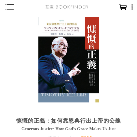
神學／教義
讀經／研經
聖經
信仰入門
教會歷史
靈修／禱告
信徒生活
教會事工
分齡牧養
慷慨的正義：如何靠恩典行出上帝的公義
社會／倫理
Generous Justice: How God’s Grace Makes Us Just
哲學／宗教比較