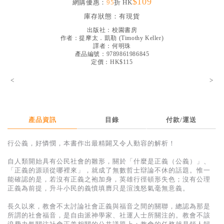
$109
網購優惠：
95
折 HK
見證／傳記
庫存狀態：
有現貨
文藝／勵志
出版社：
校園書房
作者：
提摩太．凱勒
(
Timothy Keller
)
童書
譯者：
何明珠
產品編號：9789861986845
定價：HK$115
精選影音
<
>
其他
禮品專區
得獎作品推介
產品資訊
目錄
付款/運送
暢銷榜
行公義，好憐憫，本書作出最精闢又令人動容的解析！
中文二手書
自人類開始具有公民社會的雛形，關於「什麼是正義（公義）」、
「正義的源頭從哪裡來」，就成了無數哲士辯論不休的話題。惟一
英文二手書
能確認的是，若沒有正義之袍加身，英雄行徑頓形失色；沒有公理
正義為前提，升斗小民的義憤填膺只是渲洩怒氣毫無意義。
精選英文書
長久以來，教會不太討論社會正義與福音之間的關聯，總認為那是
電子書
所謂的社會福音，是自由派神學家、社運人士所關注的。教會不該