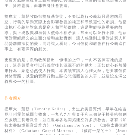
浪費力氣關注社會正義相關的公共議題上；教會的任務就是領人歸
基道 Top 50
主、搶救靈魂，而非投身社會改造。
提摩太．凱勒牧師卻提醒基督徒，不要以為行公義就只是懲凶罰
惡，行義的舉動實際上會影響教義的純正和導致靈性的虧損。他指
出施行公義的對象應是窮人和弱勢群體，這是聖經極為重要的教
導，與正統教義和福音大使命不相矛盾，甚至可以並行不悖。他藉
著對聖經經文的全面分析和生動實例，讓人感受到上帝對於窮人和
弱勢群體深切的愛，同時讓人看到，今日信徒和教會在行公義這件
事上，有著深深的虧欠。
更重要的是，凱勒牧師指出，慷慨的上帝，一向不吝揮霍祂的恩
典，這是領受者得以行義背後其源源不絕的動力；正如信心必然帶
來行為，蒙恩必然使人行義。本書讀來讓人心裡火熱，想要將信仰
付諸實踐，以愛的實際行動去關心悲傷困苦的人群，並建設充滿公
義與公平的社區。
作者簡介
提摩太．凱勒（Timothy Keller），出生於美國賓州，早年在維吉
尼亞州霍普威爾市牧會，一九八九年與妻子和三個兒子於曼哈頓創
立救贖主長老教會，並在世界各地開拓建立許多所教會。著有《加
拉太書點燃福音爆炸力》（Galatians For You）、《加拉太書查經
材料》（Galatians: Gospel Matters）、《被釘十架的王》（Jesus