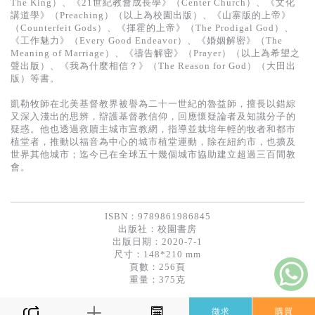
The King）、《21世紀教會成長學》（Center Church）、《文化
講道學》（Preaching）（以上為校園出版）、《山寨版的上帝》
（Counterfeit Gods）、《揮霍的上帝》（The Prodigal God）、
《工作魅力》（Every Good Endeavor）、《婚姻解密》（The
Meaning of Marriage）、《禱告解密》（Prayer）（以上為希望之
聲出版）、《我為什麼相信？》（The Reason for God）（大田出
版）等書。
凱勒牧師在北美基督教界被譽為二十一世紀的魯益師，擅長以錯綜
又深入淺出的思辨，辯護基督教信仰，回應懷疑論者及知識分子的
疑惑。他也透過救贖主城市宣教網，指導並栽培年輕的牧者和都市
植堂者，推動以福音為中心的城市植堂運動，除在紐約市，也擴及
世界其他城市；迄今已在全球五十幾個城市協助建立超過三百間教
會。
ISBN：9789861986845
出版社：
校園書房
出版日期：2020-7-1
尺寸：148*210 mm
頁數：256頁
重量：375克
徵求
購買