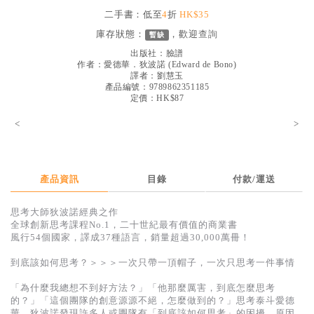
見證／傳記
二手書：低至
4
折
HK$35
庫存狀態：
，歡迎
查詢
暫缺
文藝／勵志
出版社：
臉譜
童書
作者：
愛德華．狄波諾
(
Edward de Bono
)
譯者：
劉慧玉
產品編號：9789862351185
精選影音
定價：HK$87
其他
<
>
禮品專區
得獎作品推介
產品資訊
目錄
付款/運送
暢銷榜
思考大師狄波諾經典之作
中文二手書
全球創新思考課程No.1，二十世紀最有價值的商業書
風行54個國家，譯成37種語言，銷量超過30,000萬冊！
英文二手書
到底該如何思考？＞＞＞一次只帶一頂帽子，一次只思考一件事情
精選英文書
「為什麼我總想不到好方法？」「他那麼厲害，到底怎麼思考
電子書
的？」「這個團隊的創意源源不絕，怎麼做到的？」思考泰斗愛德
華．狄波諾發現許多人或團隊有「到底該如何思考」的困擾，原因