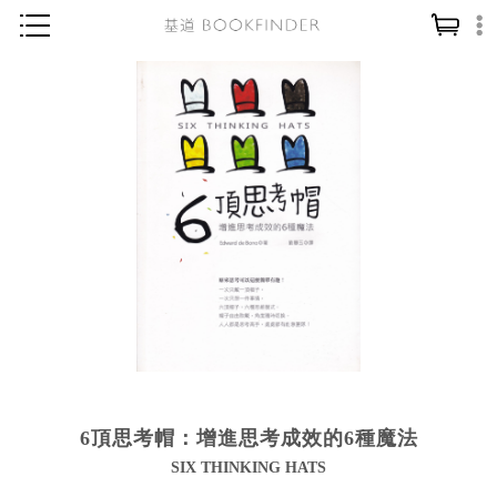
神學／教義
讀經／研經
聖經
信仰入門
教會歷史
靈修／禱告
信徒生活
教會事工
分齡牧養
6頂思考帽：增進思考成效的6種魔法
社會／倫理
SIX THINKING HATS
哲學／宗教比較