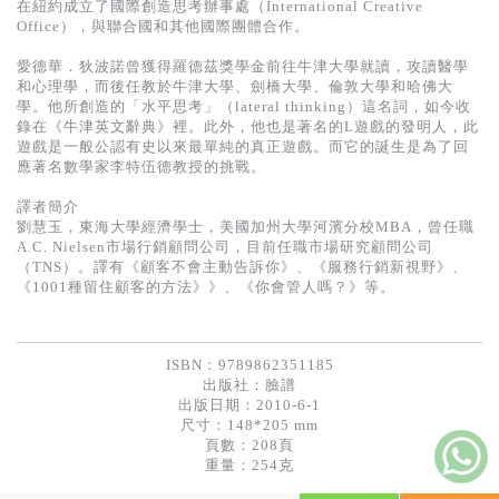
在紐約成立了國際創造思考辦事處（International Creative
Office），與聯合國和其他國際團體合作。
愛德華．狄波諾曾獲得羅德茲獎學金前往牛津大學就讀，攻讀醫學
和心理學，而後任教於牛津大學、劍橋大學、倫敦大學和哈佛大
學。他所創造的「水平思考」（lateral thinking）這名詞，如今收
錄在《牛津英文辭典》裡。此外，他也是著名的L遊戲的發明人，此
遊戲是一般公認有史以來最單純的真正遊戲。而它的誕生是為了回
應著名數學家李特伍德教授的挑戰。
譯者簡介
劉慧玉，東海大學經濟學士，美國加州大學河濱分校MBA，曾任職
A.C. Nielsen市場行銷顧問公司，目前任職市場研究顧問公司
（TNS）。譯有《顧客不會主動告訴你》、《服務行銷新視野》、
《1001種留住顧客的方法》》、《你會管人嗎？》等。
ISBN：9789862351185
出版社：
臉譜
出版日期：2010-6-1
尺寸：148*205 mm
頁數：208頁
重量：254克