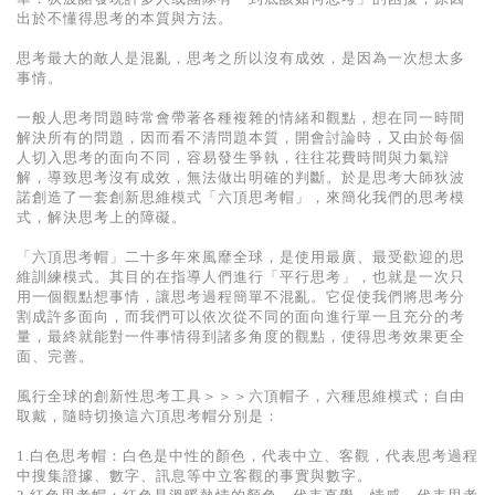
基道 Top 50
出於不懂得思考的本質與方法。
思考最大的敵人是混亂，思考之所以沒有成效，是因為一次想太多
事情。
一般人思考問題時常會帶著各種複雜的情緒和觀點，想在同一時間
解決所有的問題，因而看不清問題本質，開會討論時，又由於每個
人切入思考的面向不同，容易發生爭執，往往花費時間與力氣辯
解，導致思考沒有成效，無法做出明確的判斷。於是思考大師狄波
諾創造了一套創新思維模式「六頂思考帽」，來簡化我們的思考模
式，解決思考上的障礙。
「六頂思考帽」二十多年來風靡全球，是使用最廣、最受歡迎的思
維訓練模式。其目的在指導人們進行「平行思考」，也就是一次只
用一個觀點想事情，讓思考過程簡單不混亂。它促使我們將思考分
割成許多面向，而我們可以依次從不同的面向進行單一且充分的考
量，最終就能對一件事情得到諸多角度的觀點，使得思考效果更全
面、完善。
風行全球的創新性思考工具＞＞＞六頂帽子，六種思維模式；自由
取戴，隨時切換這六頂思考帽分別是：
1.白色思考帽：白色是中性的顏色，代表中立、客觀，代表思考過程
中搜集證據、數字、訊息等中立客觀的事實與數字。