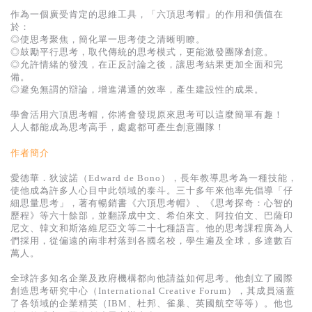
作為一個廣受肯定的思維工具，「六頂思考帽」的作用和價值在
於：
◎使思考聚焦，簡化單一思考使之清晰明瞭。
◎鼓勵平行思考，取代傳統的思考模式，更能激發團隊創意。
◎允許情緒的發洩，在正反討論之後，讓思考結果更加全面和完
備。
◎避免無謂的辯論，增進溝通的效率，產生建設性的成果。
學會活用六頂思考帽，你將會發現原來思考可以這麼簡單有趣！
人人都能成為思考高手，處處都可產生創意團隊！
作者簡介
愛德華．狄波諾（Edward de Bono），長年教導思考為一種技能，
使他成為許多人心目中此領域的泰斗。三十多年來他率先倡導「仔
細思量思考」，著有暢銷書《六頂思考帽》、《思考探奇：心智的
歷程》等六十餘部，並翻譯成中文、希伯來文、阿拉伯文、巴薩印
尼文、韓文和斯洛維尼亞文等二十七種語言。他的思考課程廣為人
們採用，從偏遠的南非村落到各國名校，學生遍及全球，多達數百
萬人。
全球許多知名企業及政府機構都向他請益如何思考。他創立了國際
創造思考研究中心（International Creative Forum），其成員涵蓋
了各領域的企業精英（IBM、杜邦、雀巢、英國航空等等）。他也