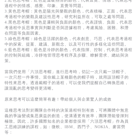
2.紅色思考帽：紅色是溫暖熱情的顏色，代表直覺、情感，代表思考
過程中的情感、感覺、印象、直覺等問題。
3.黃色思考帽：黃色是陽光與樂觀的顏色，代表積極、正面，代表思
考過程中的樂觀及建設性思考，研究利益所在，可取之處等問題。
4.黑色思考帽：黑色是邏輯與負面的顏色，代表謹慎、負面，代表思
考過程中反思事實與判斷是否與證據相符，考慮風險、困難、和潛
在問題等負面因素。
5.綠色思考帽：綠色是活躍的顏色，代表創意、巧思，代表思考過程
中的探索、提案、建議、新觀念、以及可行性的多樣化這些問題。
6.藍色思考帽：藍色是冷靜的顏色，代表指揮、控制，代表思考過程
的控制與組織，冷靜地管理思考程序及步驟、瞭解需求、總結與決
策。
當我們使用「六頂思考帽」進行思考時，切記一次只戴一頂帽子、
一次只想一件事情。當你戴上某種顏色的帽子時，就用該頂帽子的
特性來思考。透過戴帽子的過程，可以使我們提醒自己轉換思維，
讓混亂的思考變得更清晰。
原來思考可以這麼簡單有趣！帶給個人與企業驚人的成效
這種思考法對於團隊合作時的決策過程特別有效，可將團體中無意
義的爭論變成集思廣益的創造，使溝通更有效率，團隊潛能發揮到
極致。因此，許多國際知名的企業都曾採用「六頂思考帽」作為員
工思維訓練的課程，如：微軟、IBM、西門子、NOKIA、麥當勞
等：